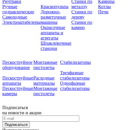
Ричтраки
Станки по
Камины
Ручные
Краскопульты
металлу
Котлы
гидравлические
Дорожно-
Станки по
Печи
Самоходные
разметочные
дереву
Электроштабелеры
машины
Станки по
Окрасочные
камню
аппараты и
агрегаты
Шпаклевочные
станции
Пескоструйное
Монтажные
Стабилизаторы
оборудование
пистолеты
Трехфазные
Пескоструйные
Расходные
стабилизаторы
аппараты
материалы
Однофазные
Пескоструйные
Монтажные
стабилизаторы
камеры
пистолеты
Подписаться
на новости и акции
Подписаться