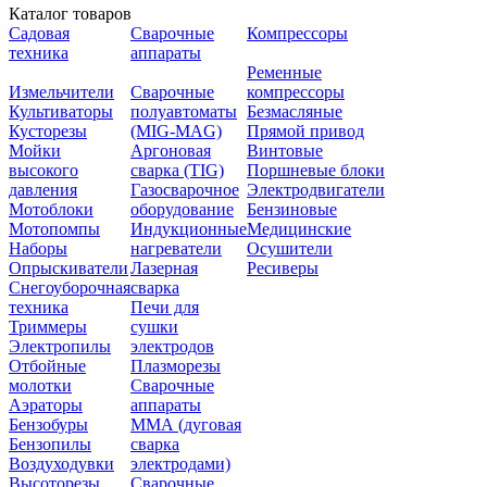
Каталог товаров
Садовая
Сварочные
Компрессоры
техника
аппараты
Ременные
Измельчители
Сварочные
компрессоры
Культиваторы
полуавтоматы
Безмасляные
Кусторезы
(MIG-MAG)
Прямой привод
Мойки
Аргоновая
Винтовые
высокого
сварка (TIG)
Поршневые блоки
давления
Газосварочное
Электродвигатели
Мотоблоки
оборудование
Бензиновые
Мотопомпы
Индукционные
Медицинские
Наборы
нагреватели
Осушители
Опрыскиватели
Лазерная
Ресиверы
Снегоуборочная
сварка
техника
Печи для
Триммеры
сушки
Электропилы
электродов
Отбойные
Плазморезы
молотки
Сварочные
Аэраторы
аппараты
Бензобуры
ММА (дуговая
Бензопилы
сварка
Воздуходувки
электродами)
Высоторезы
Сварочные