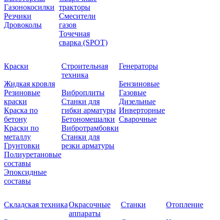
Газонокосилки
тракторы
Резчики
Смесители
Дровоколы
газов
Точечная
сварка (SPOT)
Краски
Строительная
Генераторы
техника
Жидкая кровля
Бензиновые
Резиновые
Виброплиты
Газовые
краски
Станки для
Дизельные
Краска по
гибки арматуры
Инверторные
бетону
Бетономешалки
Сварочные
Краски по
Вибротрамбовки
металлу
Станки для
Грунтовки
резки арматуры
Полиуретановые
составы
Эпоксидные
составы
Складская техника
Окрасочные
Станки
Отопление
аппараты