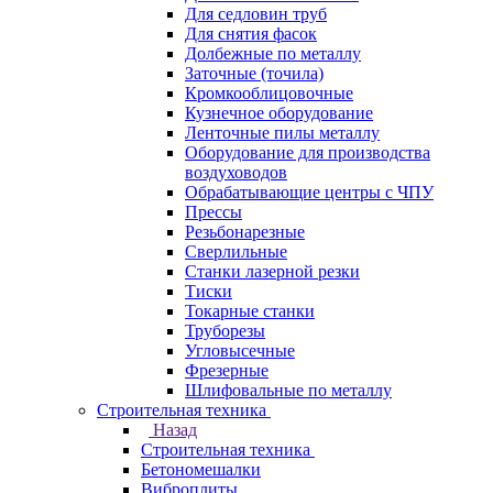
Для седловин труб
Для снятия фасок
Долбежные по металлу
Заточные (точила)
Кромкооблицовочные
Кузнечное оборудование
Ленточные пилы металлу
Оборудование для производства
воздуховодов
Обрабатывающие центры с ЧПУ
Прессы
Резьбонарезные
Сверлильные
Станки лазерной резки
Тиски
Токарные станки
Труборезы
Угловысечные
Фрезерные
Шлифовальные по металлу
Строительная техника
Назад
Строительная техника
Бетономешалки
Виброплиты