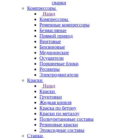
сварки
Компрессоры
Назад
Компрессоры
Ременные компрессоры
Безмасляные
Прямой привод
Винтовые
Бензиновые
Медицинские
Осушители
Поршневые блоки
Ресиверы
Электродвигатели
Краски
Назад
Краски
Грунтовки
Жидкая кровля
Краска по бетону
Краски по металлу
Полиуретановые составы
Резиновые краски
Эпоксидные составы
Станки