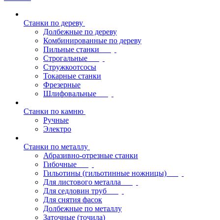
Станки по дереву
Долбежные по дереву
Комбинированные по дереву
Пильные станки
Строгальные
Стружкоотсосы
Токарные станки
Фрезерные
Шлифовальные
Станки по камню
Ручные
Электро
Станки по металлу
Абразивно-отрезные станки
Гибочные
Гильотины (гильотинные ножницы)
Для листового металла
Для седловин труб
Для снятия фасок
Долбежные по металлу
Заточные (точила)