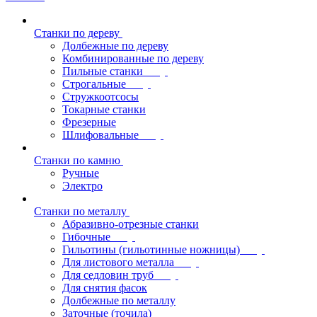
Станки по дереву
Долбежные по дереву
Комбинированные по дереву
Пильные станки
Строгальные
Стружкоотсосы
Токарные станки
Фрезерные
Шлифовальные
Станки по камню
Ручные
Электро
Станки по металлу
Абразивно-отрезные станки
Гибочные
Гильотины (гильотинные ножницы)
Для листового металла
Для седловин труб
Для снятия фасок
Долбежные по металлу
Заточные (точила)