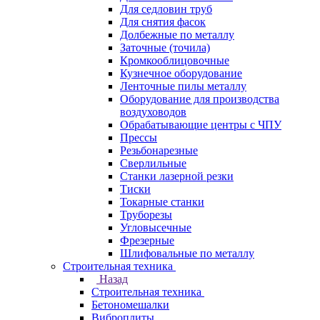
Для седловин труб
Для снятия фасок
Долбежные по металлу
Заточные (точила)
Кромкооблицовочные
Кузнечное оборудование
Ленточные пилы металлу
Оборудование для производства
воздуховодов
Обрабатывающие центры с ЧПУ
Прессы
Резьбонарезные
Сверлильные
Станки лазерной резки
Тиски
Токарные станки
Труборезы
Угловысечные
Фрезерные
Шлифовальные по металлу
Строительная техника
Назад
Строительная техника
Бетономешалки
Виброплиты