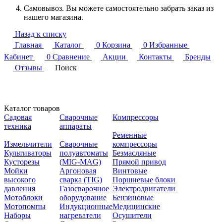
Самовывоз. Вы можете самостоятельно забрать заказ из
нашего магазина.
Назад к списку
Главная
Каталог
0
Корзина
0
Избранные
Кабинет
0
Сравнение
Акции
Контакты
Бренды
Отзывы
Поиск
Каталог товаров
Садовая
Сварочные
Компрессоры
техника
аппараты
Ременные
Измельчители
Сварочные
компрессоры
Культиваторы
полуавтоматы
Безмасляные
Кусторезы
(MIG-MAG)
Прямой привод
Мойки
Аргоновая
Винтовые
высокого
сварка (TIG)
Поршневые блоки
давления
Газосварочное
Электродвигатели
Мотоблоки
оборудование
Бензиновые
Мотопомпы
Индукционные
Медицинские
Наборы
нагреватели
Осушители