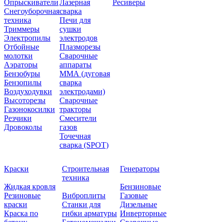
Опрыскиватели
Лазерная
Ресиверы
Снегоуборочная
сварка
техника
Печи для
Триммеры
сушки
Электропилы
электродов
Отбойные
Плазморезы
молотки
Сварочные
Аэраторы
аппараты
Бензобуры
ММА (дуговая
Бензопилы
сварка
Воздуходувки
электродами)
Высоторезы
Сварочные
Газонокосилки
тракторы
Резчики
Смесители
Дровоколы
газов
Точечная
сварка (SPOT)
Краски
Строительная
Генераторы
техника
Жидкая кровля
Бензиновые
Резиновые
Виброплиты
Газовые
краски
Станки для
Дизельные
Краска по
гибки арматуры
Инверторные