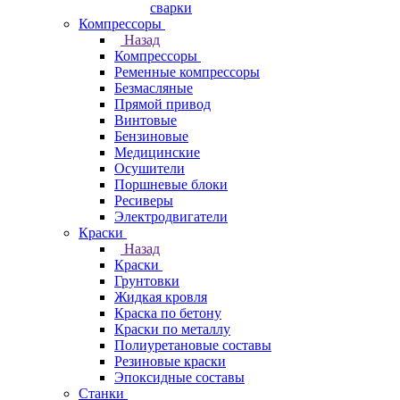
сварки
Компрессоры
Назад
Компрессоры
Ременные компрессоры
Безмасляные
Прямой привод
Винтовые
Бензиновые
Медицинские
Осушители
Поршневые блоки
Ресиверы
Электродвигатели
Краски
Назад
Краски
Грунтовки
Жидкая кровля
Краска по бетону
Краски по металлу
Полиуретановые составы
Резиновые краски
Эпоксидные составы
Станки