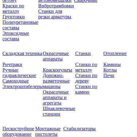
бетону
Бетономешалки
Сварочные
Краски по
Вибротрамбовки
металлу
Станки для
Грунтовки
резки арматуры
Полиуретановые
составы
Эпоксидные
составы
Складская техника
Окрасочные
Станки
Отопление
аппараты
Ричтраки
Станки по
Камины
Ручные
Краскопульты
металлу
Котлы
гидравлические
Дорожно-
Станки по
Печи
Самоходные
разметочные
дереву
Электроштабелеры
машины
Станки по
Окрасочные
камню
аппараты и
агрегаты
Шпаклевочные
станции
Пескоструйное
Монтажные
Стабилизаторы
оборудование
пистолеты