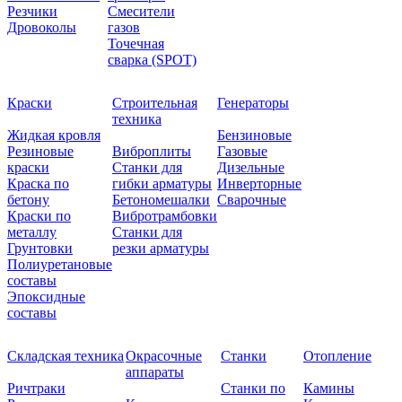
Резчики
Смесители
Дровоколы
газов
Точечная
сварка (SPOT)
Краски
Строительная
Генераторы
техника
Жидкая кровля
Бензиновые
Резиновые
Виброплиты
Газовые
краски
Станки для
Дизельные
Краска по
гибки арматуры
Инверторные
бетону
Бетономешалки
Сварочные
Краски по
Вибротрамбовки
металлу
Станки для
Грунтовки
резки арматуры
Полиуретановые
составы
Эпоксидные
составы
Складская техника
Окрасочные
Станки
Отопление
аппараты
Ричтраки
Станки по
Камины