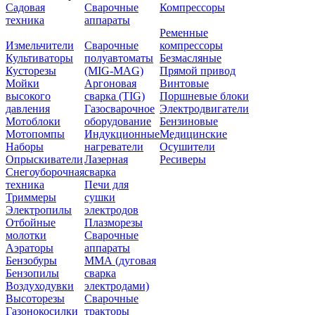
Садовая
Сварочные
Компрессоры
техника
аппараты
Ременные
Измельчители
Сварочные
компрессоры
Культиваторы
полуавтоматы
Безмасляные
Кусторезы
(MIG-MAG)
Прямой привод
Мойки
Аргоновая
Винтовые
высокого
сварка (TIG)
Поршневые блоки
давления
Газосварочное
Электродвигатели
Мотоблоки
оборудование
Бензиновые
Мотопомпы
Индукционные
Медицинские
Наборы
нагреватели
Осушители
Опрыскиватели
Лазерная
Ресиверы
Снегоуборочная
сварка
техника
Печи для
Триммеры
сушки
Электропилы
электродов
Отбойные
Плазморезы
молотки
Сварочные
Аэраторы
аппараты
Бензобуры
ММА (дуговая
Бензопилы
сварка
Воздуходувки
электродами)
Высоторезы
Сварочные
Газонокосилки
тракторы