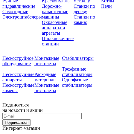
Ручные
Краскопульты
металлу
Котлы
гидравлические
Дорожно-
Станки по
Печи
Самоходные
разметочные
дереву
Электроштабелеры
машины
Станки по
Окрасочные
камню
аппараты и
агрегаты
Шпаклевочные
станции
Пескоструйное
Монтажные
Стабилизаторы
оборудование
пистолеты
Трехфазные
Пескоструйные
Расходные
стабилизаторы
аппараты
материалы
Однофазные
Пескоструйные
Монтажные
стабилизаторы
камеры
пистолеты
Подписаться
на новости и акции
Подписаться
Интернет-магазин