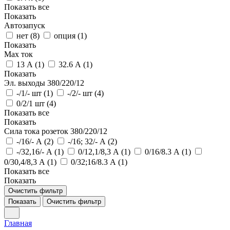
Показать все
Показать
Автозапуск
нет (
8
)
опция (
1
)
Показать
Max ток
13 А (
1
)
32.6 А (
1
)
Показать
Эл. выходы 380/220/12
-/1/- шт (
1
)
-/2/- шт (
4
)
0/2/1 шт (
4
)
Показать все
Показать
Сила тока розеток 380/220/12
-/16/- А (
2
)
-/16; 32/- А (
2
)
-/32,16/- А (
1
)
0/12,1/8,3 А (
1
)
0/16/8.3 А (
1
)
0/30,4/8,3 А (
1
)
0/32;16/8.3 А (
1
)
Показать все
Показать
Очистить фильтр
Показать
Очистить фильтр
Главная