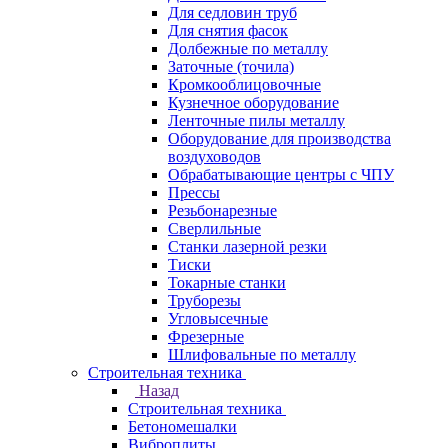
Для седловин труб
Для снятия фасок
Долбежные по металлу
Заточные (точила)
Кромкооблицовочные
Кузнечное оборудование
Ленточные пилы металлу
Оборудование для производства
воздуховодов
Обрабатывающие центры с ЧПУ
Прессы
Резьбонарезные
Сверлильные
Станки лазерной резки
Тиски
Токарные станки
Труборезы
Угловысечные
Фрезерные
Шлифовальные по металлу
Строительная техника
Назад
Строительная техника
Бетономешалки
Виброплиты