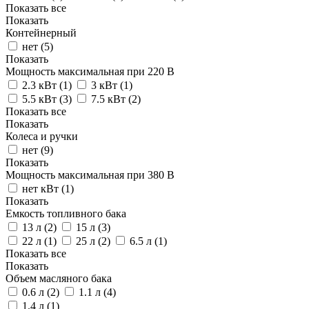
Показать все
Показать
Контейнерный
нет (
5
)
Показать
Мощность максимальная при 220 В
2.3 кВт (
1
)
3 кВт (
1
)
5.5 кВт (
3
)
7.5 кВт (
2
)
Показать все
Показать
Колеса и ручки
нет (
9
)
Показать
Мощность максимальная при 380 В
нет кВт (
1
)
Показать
Емкость топливного бака
13 л (
2
)
15 л (
3
)
22 л (
1
)
25 л (
2
)
6.5 л (
1
)
Показать все
Показать
Объем масляного бака
0.6 л (
2
)
1.1 л (
4
)
1.4 л (
1
)