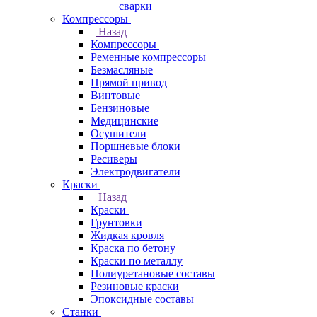
сварки
Компрессоры
Назад
Компрессоры
Ременные компрессоры
Безмасляные
Прямой привод
Винтовые
Бензиновые
Медицинские
Осушители
Поршневые блоки
Ресиверы
Электродвигатели
Краски
Назад
Краски
Грунтовки
Жидкая кровля
Краска по бетону
Краски по металлу
Полиуретановые составы
Резиновые краски
Эпоксидные составы
Станки