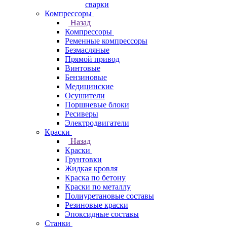
сварки
Компрессоры
Назад
Компрессоры
Ременные компрессоры
Безмасляные
Прямой привод
Винтовые
Бензиновые
Медицинские
Осушители
Поршневые блоки
Ресиверы
Электродвигатели
Краски
Назад
Краски
Грунтовки
Жидкая кровля
Краска по бетону
Краски по металлу
Полиуретановые составы
Резиновые краски
Эпоксидные составы
Станки