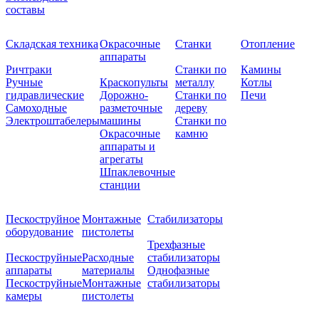
составы
Складская техника
Окрасочные
Станки
Отопление
аппараты
Ричтраки
Станки по
Камины
Ручные
Краскопульты
металлу
Котлы
гидравлические
Дорожно-
Станки по
Печи
Самоходные
разметочные
дереву
Электроштабелеры
машины
Станки по
Окрасочные
камню
аппараты и
агрегаты
Шпаклевочные
станции
Пескоструйное
Монтажные
Стабилизаторы
оборудование
пистолеты
Трехфазные
Пескоструйные
Расходные
стабилизаторы
аппараты
материалы
Однофазные
Пескоструйные
Монтажные
стабилизаторы
камеры
пистолеты