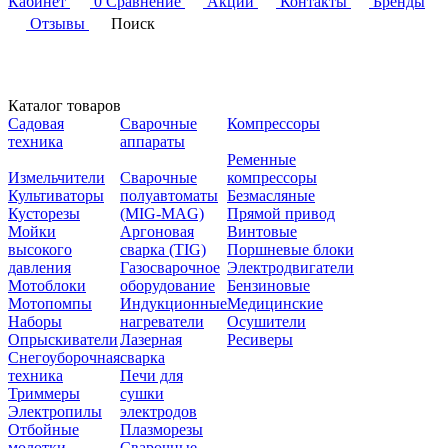
Кабинет
0
Сравнение
Акции
Контакты
Бренды
Отзывы
Поиск
Каталог товаров
Садовая
Сварочные
Компрессоры
техника
аппараты
Ременные
Измельчители
Сварочные
компрессоры
Культиваторы
полуавтоматы
Безмасляные
Кусторезы
(MIG-MAG)
Прямой привод
Мойки
Аргоновая
Винтовые
высокого
сварка (TIG)
Поршневые блоки
давления
Газосварочное
Электродвигатели
Мотоблоки
оборудование
Бензиновые
Мотопомпы
Индукционные
Медицинские
Наборы
нагреватели
Осушители
Опрыскиватели
Лазерная
Ресиверы
Снегоуборочная
сварка
техника
Печи для
Триммеры
сушки
Электропилы
электродов
Отбойные
Плазморезы
молотки
Сварочные