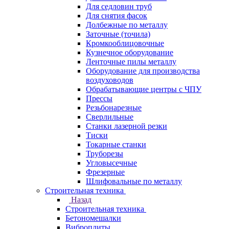
Для седловин труб
Для снятия фасок
Долбежные по металлу
Заточные (точила)
Кромкооблицовочные
Кузнечное оборудование
Ленточные пилы металлу
Оборудование для производства
воздуховодов
Обрабатывающие центры с ЧПУ
Прессы
Резьбонарезные
Сверлильные
Станки лазерной резки
Тиски
Токарные станки
Труборезы
Угловысечные
Фрезерные
Шлифовальные по металлу
Строительная техника
Назад
Строительная техника
Бетономешалки
Виброплиты