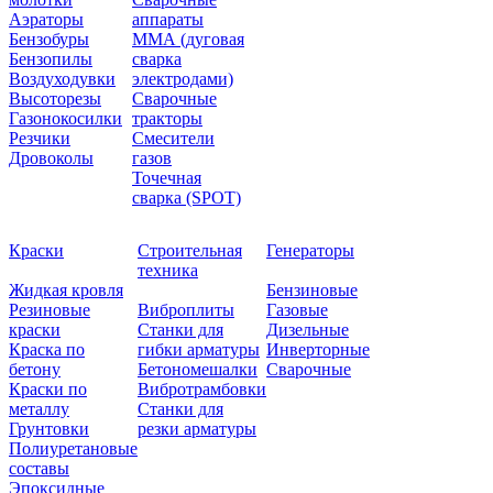
Аэраторы
аппараты
Бензобуры
ММА (дуговая
Бензопилы
сварка
Воздуходувки
электродами)
Высоторезы
Сварочные
Газонокосилки
тракторы
Резчики
Смесители
Дровоколы
газов
Точечная
сварка (SPOT)
Краски
Строительная
Генераторы
техника
Жидкая кровля
Бензиновые
Резиновые
Виброплиты
Газовые
краски
Станки для
Дизельные
Краска по
гибки арматуры
Инверторные
бетону
Бетономешалки
Сварочные
Краски по
Вибротрамбовки
металлу
Станки для
Грунтовки
резки арматуры
Полиуретановые
составы
Эпоксидные