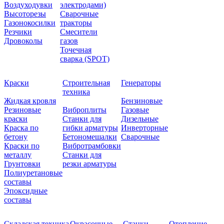
Воздуходувки
электродами)
Высоторезы
Сварочные
Газонокосилки
тракторы
Резчики
Смесители
Дровоколы
газов
Точечная
сварка (SPOT)
Краски
Строительная
Генераторы
техника
Жидкая кровля
Бензиновые
Резиновые
Виброплиты
Газовые
краски
Станки для
Дизельные
Краска по
гибки арматуры
Инверторные
бетону
Бетономешалки
Сварочные
Краски по
Вибротрамбовки
металлу
Станки для
Грунтовки
резки арматуры
Полиуретановые
составы
Эпоксидные
составы
Складская техника
Окрасочные
Станки
Отопление