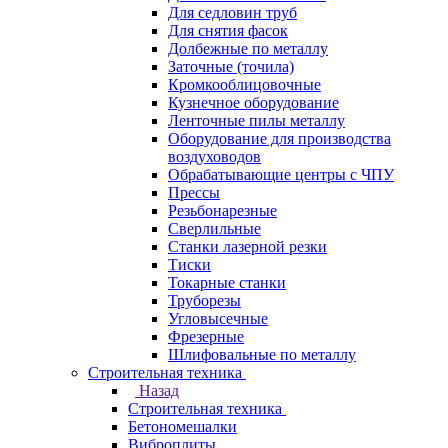
Для седловин труб
Для снятия фасок
Долбежные по металлу
Заточные (точила)
Кромкооблицовочные
Кузнечное оборудование
Ленточные пилы металлу
Оборудование для производства
воздуховодов
Обрабатывающие центры с ЧПУ
Прессы
Резьбонарезные
Сверлильные
Станки лазерной резки
Тиски
Токарные станки
Труборезы
Угловысечные
Фрезерные
Шлифовальные по металлу
Строительная техника
Назад
Строительная техника
Бетономешалки
Виброплиты