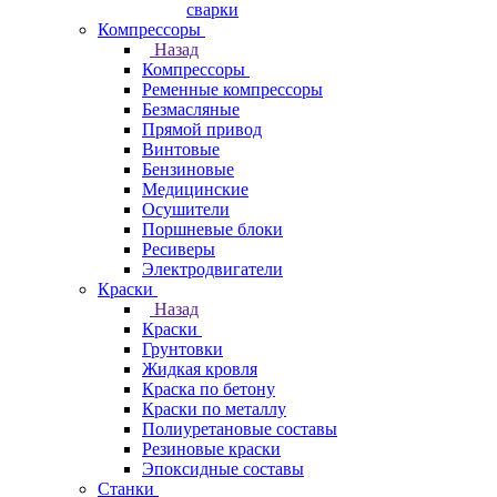
сварки
Компрессоры
Назад
Компрессоры
Ременные компрессоры
Безмасляные
Прямой привод
Винтовые
Бензиновые
Медицинские
Осушители
Поршневые блоки
Ресиверы
Электродвигатели
Краски
Назад
Краски
Грунтовки
Жидкая кровля
Краска по бетону
Краски по металлу
Полиуретановые составы
Резиновые краски
Эпоксидные составы
Станки