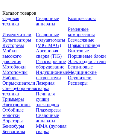
Каталог товаров
Садовая
Сварочные
Компрессоры
техника
аппараты
Ременные
Измельчители
Сварочные
компрессоры
Культиваторы
полуавтоматы
Безмасляные
Кусторезы
(MIG-MAG)
Прямой привод
Мойки
Аргоновая
Винтовые
высокого
сварка (TIG)
Поршневые блоки
давления
Газосварочное
Электродвигатели
Мотоблоки
оборудование
Бензиновые
Мотопомпы
Индукционные
Медицинские
Наборы
нагреватели
Осушители
Опрыскиватели
Лазерная
Ресиверы
Снегоуборочная
сварка
техника
Печи для
Триммеры
сушки
Электропилы
электродов
Отбойные
Плазморезы
молотки
Сварочные
Аэраторы
аппараты
Бензобуры
ММА (дуговая
Бензопилы
сварка