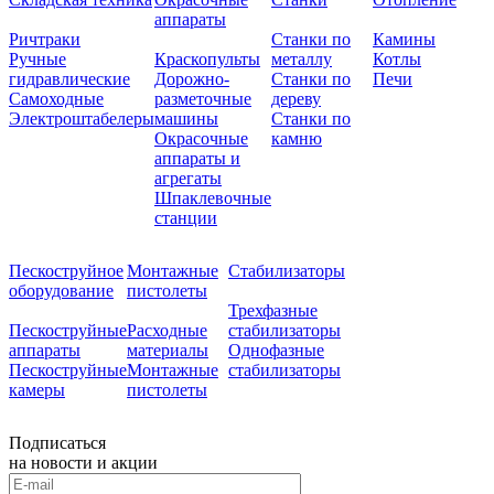
аппараты
Ричтраки
Станки по
Камины
Ручные
Краскопульты
металлу
Котлы
гидравлические
Дорожно-
Станки по
Печи
Самоходные
разметочные
дереву
Электроштабелеры
машины
Станки по
Окрасочные
камню
аппараты и
агрегаты
Шпаклевочные
станции
Пескоструйное
Монтажные
Стабилизаторы
оборудование
пистолеты
Трехфазные
Пескоструйные
Расходные
стабилизаторы
аппараты
материалы
Однофазные
Пескоструйные
Монтажные
стабилизаторы
камеры
пистолеты
Подписаться
на новости и акции