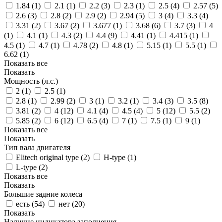
1.84 (
1
)
2.1 (
1
)
2.2 (
3
)
2.3 (
1
)
2.5 (
4
)
2.57 (
5
)
2.6 (
3
)
2.8 (
2
)
2.9 (
2
)
2.94 (
5
)
3 (
4
)
3.3 (
4
)
3.31 (
2
)
3.67 (
2
)
3.677 (
1
)
3.68 (
6
)
3.7 (
3
)
4
(
1
)
4.1 (
1
)
4.3 (
2
)
4.4 (
9
)
4.41 (
1
)
4.415 (
1
)
4.5 (
1
)
4.7 (
1
)
4.78 (
2
)
4.8 (
1
)
5.15 (
1
)
5.5 (
1
)
6.62 (
1
)
Показать все
Показать
Мощность (л.с.)
2 (
1
)
2.5 (
1
)
2.8 (
1
)
2.99 (
2
)
3 (
1
)
3.2 (
1
)
3.4 (
3
)
3.5 (
8
)
3.81 (
2
)
4 (
12
)
4.1 (
4
)
4.5 (
4
)
5 (
12
)
5.5 (
2
)
5.85 (
2
)
6 (
12
)
6.5 (
4
)
7 (
1
)
7.5 (
1
)
9 (
1
)
Показать все
Показать
Тип вала двигателя
Elitech original type (
2
)
H-type (
1
)
L-type (
2
)
Показать все
Показать
Большие задние колеса
есть (
54
)
нет (
20
)
Показать
Наличие индикатора заполнения