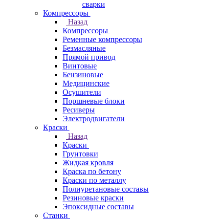
сварки
Компрессоры
Назад
Компрессоры
Ременные компрессоры
Безмасляные
Прямой привод
Винтовые
Бензиновые
Медицинские
Осушители
Поршневые блоки
Ресиверы
Электродвигатели
Краски
Назад
Краски
Грунтовки
Жидкая кровля
Краска по бетону
Краски по металлу
Полиуретановые составы
Резиновые краски
Эпоксидные составы
Станки