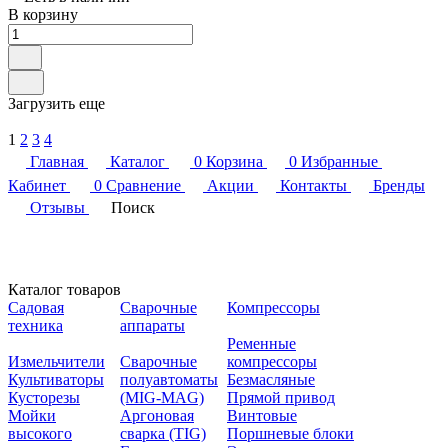
В корзину
Загрузить еще
1
2
3
4
Главная
Каталог
0
Корзина
0
Избранные
Кабинет
0
Сравнение
Акции
Контакты
Бренды
Отзывы
Поиск
Каталог товаров
Садовая
Сварочные
Компрессоры
техника
аппараты
Ременные
Измельчители
Сварочные
компрессоры
Культиваторы
полуавтоматы
Безмасляные
Кусторезы
(MIG-MAG)
Прямой привод
Мойки
Аргоновая
Винтовые
высокого
сварка (TIG)
Поршневые блоки