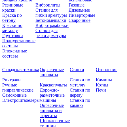
Резиновые
Виброплиты
Газовые
краски
Станки для
Дизельные
Краска по
гибки арматуры
Инверторные
бетону
Бетономешалки
Сварочные
Краски по
Вибротрамбовки
металлу
Станки для
Грунтовки
резки арматуры
Полиуретановые
составы
Эпоксидные
составы
Складская техника
Окрасочные
Станки
Отопление
аппараты
Ричтраки
Станки по
Камины
Ручные
Краскопульты
металлу
Котлы
гидравлические
Дорожно-
Станки по
Печи
Самоходные
разметочные
дереву
Электроштабелеры
машины
Станки по
Окрасочные
камню
аппараты и
агрегаты
Шпаклевочные
станции