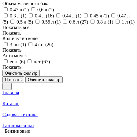
Объем масляного бака
0,47 л (
1
)
0,6 л (
1
)
0.3 л (
1
)
0.4 л (
16
)
0.44 л (
1
)
0.45 л (
1
)
0.47 л
(
5
)
0.5 л (
5
)
0.55 л (
1
)
0.6 л (
27
)
0.8 л (
1
)
1 л (
1
)
Показать все
Показать
Количество колес
3 шт (
1
)
4 шт (
26
)
Показать
Автозапуск
есть (
6
)
нет (
67
)
Показать
Очистить фильтр
Показать
Очистить фильтр
Главная
Каталог
Садовая техника
Газонокосилки
Бензиновые