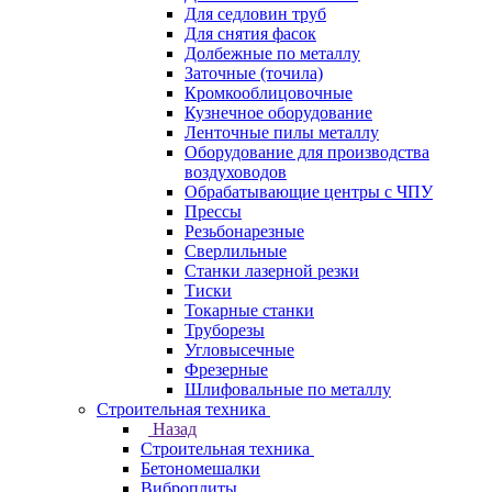
Для седловин труб
Для снятия фасок
Долбежные по металлу
Заточные (точила)
Кромкооблицовочные
Кузнечное оборудование
Ленточные пилы металлу
Оборудование для производства
воздуховодов
Обрабатывающие центры с ЧПУ
Прессы
Резьбонарезные
Сверлильные
Станки лазерной резки
Тиски
Токарные станки
Труборезы
Угловысечные
Фрезерные
Шлифовальные по металлу
Строительная техника
Назад
Строительная техника
Бетономешалки
Виброплиты