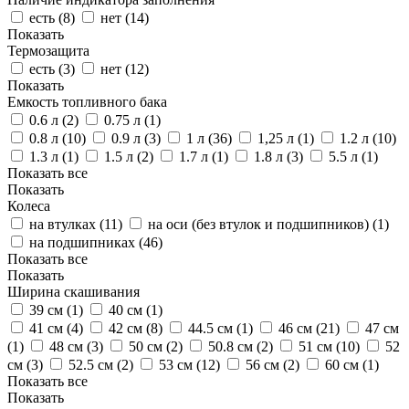
есть (
8
)
нет (
14
)
Показать
Термозащита
есть (
3
)
нет (
12
)
Показать
Емкость топливного бака
0.6 л (
2
)
0.75 л (
1
)
0.8 л (
10
)
0.9 л (
3
)
1 л (
36
)
1,25 л (
1
)
1.2 л (
10
)
1.3 л (
1
)
1.5 л (
2
)
1.7 л (
1
)
1.8 л (
3
)
5.5 л (
1
)
Показать все
Показать
Колеса
на втулках (
11
)
на оси (без втулок и подшипников) (
1
)
на подшипниках (
46
)
Показать все
Показать
Ширина скашивания
39 см (
1
)
40 см (
1
)
41 см (
4
)
42 см (
8
)
44.5 см (
1
)
46 см (
21
)
47 см
(
1
)
48 см (
3
)
50 см (
2
)
50.8 см (
2
)
51 см (
10
)
52
см (
3
)
52.5 см (
2
)
53 см (
12
)
56 см (
2
)
60 см (
1
)
Показать все
Показать