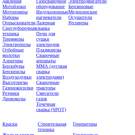
давления
Газосварочное
Электродвигатели
Мотоблоки
оборудование
Бензиновые
Мотопомпы
Индукционные
Медицинские
Наборы
нагреватели
Осушители
Опрыскиватели
Лазерная
Ресиверы
Снегоуборочная
сварка
техника
Печи для
Триммеры
сушки
Электропилы
электродов
Отбойные
Плазморезы
молотки
Сварочные
Аэраторы
аппараты
Бензобуры
ММА (дуговая
Бензопилы
сварка
Воздуходувки
электродами)
Высоторезы
Сварочные
Газонокосилки
тракторы
Резчики
Смесители
Дровоколы
газов
Точечная
сварка (SPOT)
Краски
Строительная
Генераторы
техника
Жидкая кровля
Бензиновые