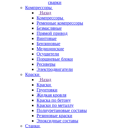
сварки
Компрессоры
Назад
Компрессоры
Ременные компрессоры
Безмасляные
Прямой привод
Винтовые
Бензиновые
Медицинские
Осушители
Поршневые блоки
Ресиверы
Электродвигатели
Краски
Назад
Краски
Грунтовки
Жидкая кровля
Краска по бетону
Краски по металлу
Полиуретановые составы
Резиновые краски
Эпоксидные составы
Станки