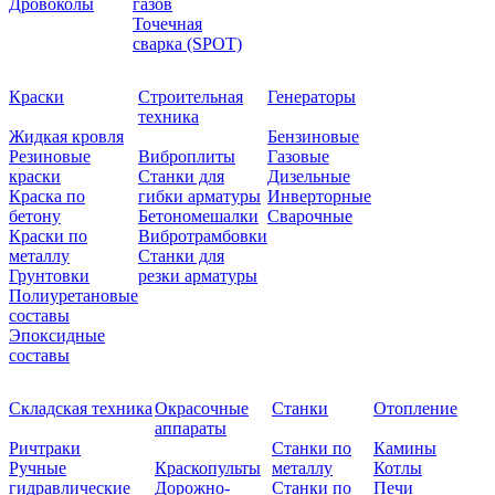
Дровоколы
газов
Точечная
сварка (SPOT)
Краски
Строительная
Генераторы
техника
Жидкая кровля
Бензиновые
Резиновые
Виброплиты
Газовые
краски
Станки для
Дизельные
Краска по
гибки арматуры
Инверторные
бетону
Бетономешалки
Сварочные
Краски по
Вибротрамбовки
металлу
Станки для
Грунтовки
резки арматуры
Полиуретановые
составы
Эпоксидные
составы
Складская техника
Окрасочные
Станки
Отопление
аппараты
Ричтраки
Станки по
Камины
Ручные
Краскопульты
металлу
Котлы
гидравлические
Дорожно-
Станки по
Печи