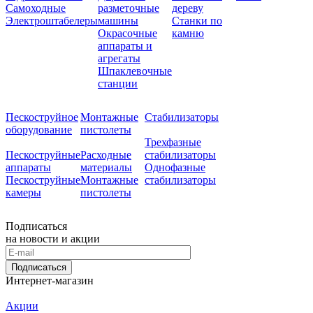
Самоходные
разметочные
дереву
Электроштабелеры
машины
Станки по
Окрасочные
камню
аппараты и
агрегаты
Шпаклевочные
станции
Пескоструйное
Монтажные
Стабилизаторы
оборудование
пистолеты
Трехфазные
Пескоструйные
Расходные
стабилизаторы
аппараты
материалы
Однофазные
Пескоструйные
Монтажные
стабилизаторы
камеры
пистолеты
Подписаться
на новости и акции
Подписаться
Интернет-магазин
Акции