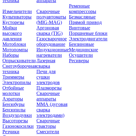
техника
аппараты
Ременные
Измельчители
Сварочные
компрессоры
Культиваторы
полуавтоматы
Безмасляные
Кусторезы
(MIG-MAG)
Прямой привод
Мойки
Аргоновая
Винтовые
высокого
сварка (TIG)
Поршневые блоки
давления
Газосварочное
Электродвигатели
Мотоблоки
оборудование
Бензиновые
Мотопомпы
Индукционные
Медицинские
Наборы
нагреватели
Осушители
Опрыскиватели
Лазерная
Ресиверы
Снегоуборочная
сварка
техника
Печи для
Триммеры
сушки
Электропилы
электродов
Отбойные
Плазморезы
молотки
Сварочные
Аэраторы
аппараты
Бензобуры
ММА (дуговая
Бензопилы
сварка
Воздуходувки
электродами)
Высоторезы
Сварочные
Газонокосилки
тракторы
Резчики
Смесители