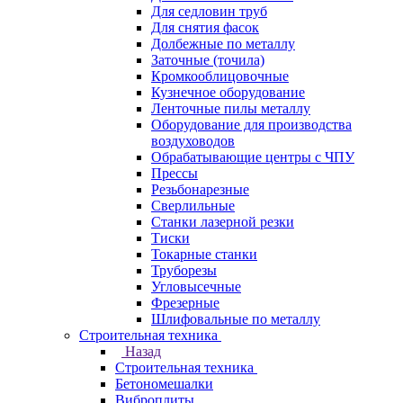
Для седловин труб
Для снятия фасок
Долбежные по металлу
Заточные (точила)
Кромкооблицовочные
Кузнечное оборудование
Ленточные пилы металлу
Оборудование для производства
воздуховодов
Обрабатывающие центры с ЧПУ
Прессы
Резьбонарезные
Сверлильные
Станки лазерной резки
Тиски
Токарные станки
Труборезы
Угловысечные
Фрезерные
Шлифовальные по металлу
Строительная техника
Назад
Строительная техника
Бетономешалки
Виброплиты