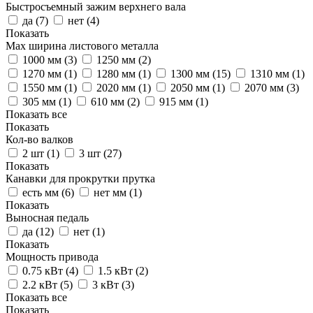
Быстросъемный зажим верхнего вала
да (
7
)
нет (
4
)
Показать
Max ширина листового металла
1000 мм (
3
)
1250 мм (
2
)
1270 мм (
1
)
1280 мм (
1
)
1300 мм (
15
)
1310 мм (
1
)
1550 мм (
1
)
2020 мм (
1
)
2050 мм (
1
)
2070 мм (
3
)
305 мм (
1
)
610 мм (
2
)
915 мм (
1
)
Показать все
Показать
Кол-во валков
2 шт (
1
)
3 шт (
27
)
Показать
Канавки для прокрутки прутка
есть мм (
6
)
нет мм (
1
)
Показать
Выносная педаль
да (
12
)
нет (
1
)
Показать
Мощность привода
0.75 кВт (
4
)
1.5 кВт (
2
)
2.2 кВт (
5
)
3 кВт (
3
)
Показать все
Показать