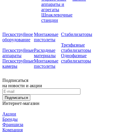
аппараты и
агрегаты
Шпаклевочные
станции
Пескоструйное
Монтажные
Стабилизаторы
оборудование
пистолеты
Трехфазные
Пескоструйные
Расходные
стабилизаторы
аппараты
материалы
Однофазные
Пескоструйные
Монтажные
стабилизаторы
камеры
пистолеты
Подписаться
на новости и акции
Подписаться
Интернет-магазин
Акции
Бренды
Франшиза
Компания