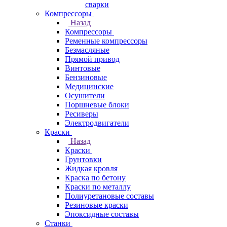
сварки
Компрессоры
Назад
Компрессоры
Ременные компрессоры
Безмасляные
Прямой привод
Винтовые
Бензиновые
Медицинские
Осушители
Поршневые блоки
Ресиверы
Электродвигатели
Краски
Назад
Краски
Грунтовки
Жидкая кровля
Краска по бетону
Краски по металлу
Полиуретановые составы
Резиновые краски
Эпоксидные составы
Станки