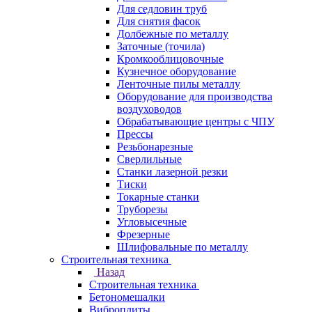
Для седловин труб
Для снятия фасок
Долбежные по металлу
Заточные (точила)
Кромкооблицовочные
Кузнечное оборудование
Ленточные пилы металлу
Оборудование для производства
воздуховодов
Обрабатывающие центры с ЧПУ
Прессы
Резьбонарезные
Сверлильные
Станки лазерной резки
Тиски
Токарные станки
Труборезы
Угловысечные
Фрезерные
Шлифовальные по металлу
Строительная техника
Назад
Строительная техника
Бетономешалки
Виброплиты