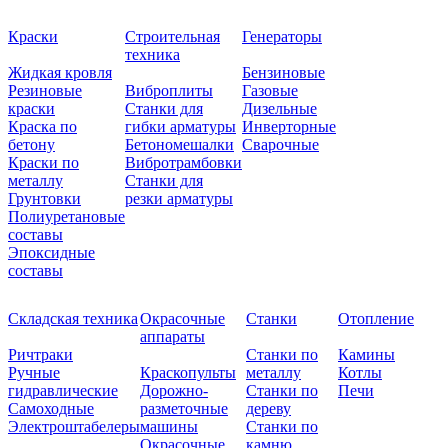
Краски
Строительная
Генераторы
техника
Жидкая кровля
Бензиновые
Резиновые
Виброплиты
Газовые
краски
Станки для
Дизельные
Краска по
гибки арматуры
Инверторные
бетону
Бетономешалки
Сварочные
Краски по
Вибротрамбовки
металлу
Станки для
Грунтовки
резки арматуры
Полиуретановые
составы
Эпоксидные
составы
Складская техника
Окрасочные
Станки
Отопление
аппараты
Ричтраки
Станки по
Камины
Ручные
Краскопульты
металлу
Котлы
гидравлические
Дорожно-
Станки по
Печи
Самоходные
разметочные
дереву
Электроштабелеры
машины
Станки по
Окрасочные
камню