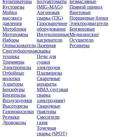
Культиваторы
полуавтоматы
Безмасляные
Кусторезы
(MIG-MAG)
Прямой привод
Мойки
Аргоновая
Винтовые
высокого
сварка (TIG)
Поршневые блоки
давления
Газосварочное
Электродвигатели
Мотоблоки
оборудование
Бензиновые
Мотопомпы
Индукционные
Медицинские
Наборы
нагреватели
Осушители
Опрыскиватели
Лазерная
Ресиверы
Снегоуборочная
сварка
техника
Печи для
Триммеры
сушки
Электропилы
электродов
Отбойные
Плазморезы
молотки
Сварочные
Аэраторы
аппараты
Бензобуры
ММА (дуговая
Бензопилы
сварка
Воздуходувки
электродами)
Высоторезы
Сварочные
Газонокосилки
тракторы
Резчики
Смесители
Дровоколы
газов
Точечная
сварка (SPOT)