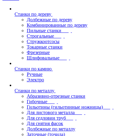
Станки по дереву
Долбежные по дереву
Комбинированные по дереву
Пильные станки
Строгальные
Стружкоотсосы
Токарные станки
Фрезерные
Шлифовальные
Станки по камню
Ручные
Электро
Станки по металлу
Абразивно-отрезные станки
Гибочные
Гильотины (гильотинные ножницы)
Для листового металла
Для седловин труб
Для снятия фасок
Долбежные по металлу
Заточные (точила)