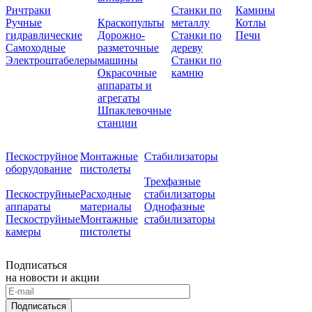
Ричтраки
Станки по
Камины
Ручные
Краскопульты
металлу
Котлы
гидравлические
Дорожно-
Станки по
Печи
Самоходные
разметочные
дереву
Электроштабелеры
машины
Станки по
Окрасочные
камню
аппараты и
агрегаты
Шпаклевочные
станции
Пескоструйное
Монтажные
Стабилизаторы
оборудование
пистолеты
Трехфазные
Пескоструйные
Расходные
стабилизаторы
аппараты
материалы
Однофазные
Пескоструйные
Монтажные
стабилизаторы
камеры
пистолеты
Подписаться
на новости и акции
Подписаться