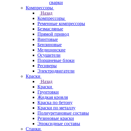
сварки
Компрессоры
Назад
Компрессоры
Ременные компрессоры
Безмасляные
Прямой привод
Винтовые
Бензиновые
Медицинские
Осушители
Поршневые блоки
Ресиверы
Электродвигатели
Краски
Назад
Краски
Грунтовки
Жидкая кровля
Краска по бетону
Краски по металлу
Полиуретановые составы
Резиновые краски
Эпоксидные составы
Станки