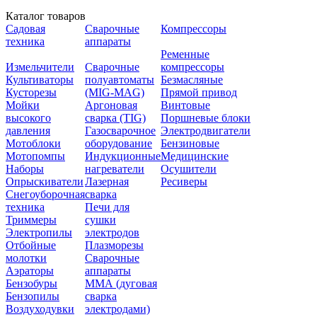
Каталог товаров
Садовая
Сварочные
Компрессоры
техника
аппараты
Ременные
Измельчители
Сварочные
компрессоры
Культиваторы
полуавтоматы
Безмасляные
Кусторезы
(MIG-MAG)
Прямой привод
Мойки
Аргоновая
Винтовые
высокого
сварка (TIG)
Поршневые блоки
давления
Газосварочное
Электродвигатели
Мотоблоки
оборудование
Бензиновые
Мотопомпы
Индукционные
Медицинские
Наборы
нагреватели
Осушители
Опрыскиватели
Лазерная
Ресиверы
Снегоуборочная
сварка
техника
Печи для
Триммеры
сушки
Электропилы
электродов
Отбойные
Плазморезы
молотки
Сварочные
Аэраторы
аппараты
Бензобуры
ММА (дуговая
Бензопилы
сварка
Воздуходувки
электродами)