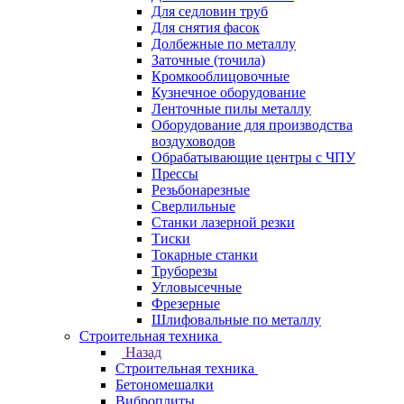
Для седловин труб
Для снятия фасок
Долбежные по металлу
Заточные (точила)
Кромкооблицовочные
Кузнечное оборудование
Ленточные пилы металлу
Оборудование для производства
воздуховодов
Обрабатывающие центры с ЧПУ
Прессы
Резьбонарезные
Сверлильные
Станки лазерной резки
Тиски
Токарные станки
Труборезы
Угловысечные
Фрезерные
Шлифовальные по металлу
Строительная техника
Назад
Строительная техника
Бетономешалки
Виброплиты