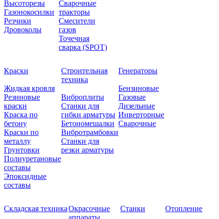
Высоторезы
Сварочные
Газонокосилки
тракторы
Резчики
Смесители
Дровоколы
газов
Точечная
сварка (SPOT)
Краски
Строительная
Генераторы
техника
Жидкая кровля
Бензиновые
Резиновые
Виброплиты
Газовые
краски
Станки для
Дизельные
Краска по
гибки арматуры
Инверторные
бетону
Бетономешалки
Сварочные
Краски по
Вибротрамбовки
металлу
Станки для
Грунтовки
резки арматуры
Полиуретановые
составы
Эпоксидные
составы
Складская техника
Окрасочные
Станки
Отопление
аппараты