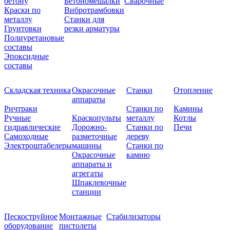
бетону
Бетономешалки
Сварочные
Краски по
Вибротрамбовки
металлу
Станки для
Грунтовки
резки арматуры
Полиуретановые
составы
Эпоксидные
составы
Складская техника
Окрасочные
Станки
Отопление
аппараты
Ричтраки
Станки по
Камины
Ручные
Краскопульты
металлу
Котлы
гидравлические
Дорожно-
Станки по
Печи
Самоходные
разметочные
дереву
Электроштабелеры
машины
Станки по
Окрасочные
камню
аппараты и
агрегаты
Шпаклевочные
станции
Пескоструйное
Монтажные
Стабилизаторы
оборудование
пистолеты