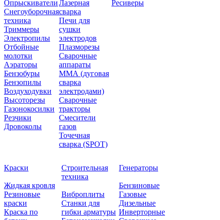
Опрыскиватели
Лазерная
Ресиверы
Снегоуборочная
сварка
техника
Печи для
Триммеры
сушки
Электропилы
электродов
Отбойные
Плазморезы
молотки
Сварочные
Аэраторы
аппараты
Бензобуры
ММА (дуговая
Бензопилы
сварка
Воздуходувки
электродами)
Высоторезы
Сварочные
Газонокосилки
тракторы
Резчики
Смесители
Дровоколы
газов
Точечная
сварка (SPOT)
Краски
Строительная
Генераторы
техника
Жидкая кровля
Бензиновые
Резиновые
Виброплиты
Газовые
краски
Станки для
Дизельные
Краска по
гибки арматуры
Инверторные