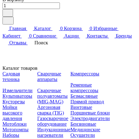
Главная
Каталог
0
Корзина
0
Избранные
Кабинет
0
Сравнение
Акции
Контакты
Бренды
Отзывы
Поиск
Каталог товаров
Садовая
Сварочные
Компрессоры
техника
аппараты
Ременные
Измельчители
Сварочные
компрессоры
Культиваторы
полуавтоматы
Безмасляные
Кусторезы
(MIG-MAG)
Прямой привод
Мойки
Аргоновая
Винтовые
высокого
сварка (TIG)
Поршневые блоки
давления
Газосварочное
Электродвигатели
Мотоблоки
оборудование
Бензиновые
Мотопомпы
Индукционные
Медицинские
Наборы
нагреватели
Осушители