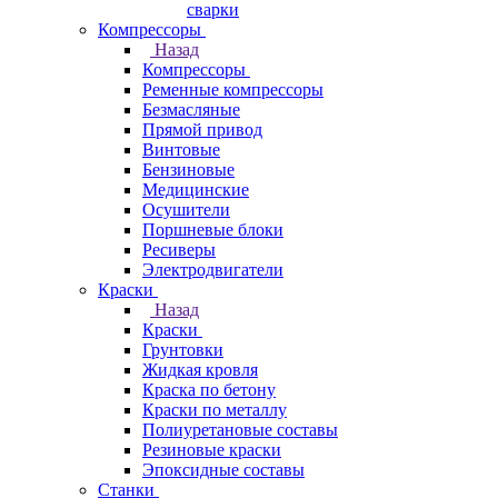
сварки
Компрессоры
Назад
Компрессоры
Ременные компрессоры
Безмасляные
Прямой привод
Винтовые
Бензиновые
Медицинские
Осушители
Поршневые блоки
Ресиверы
Электродвигатели
Краски
Назад
Краски
Грунтовки
Жидкая кровля
Краска по бетону
Краски по металлу
Полиуретановые составы
Резиновые краски
Эпоксидные составы
Станки