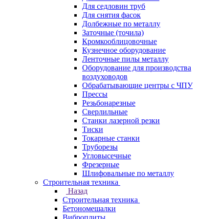
Для седловин труб
Для снятия фасок
Долбежные по металлу
Заточные (точила)
Кромкооблицовочные
Кузнечное оборудование
Ленточные пилы металлу
Оборудование для производства
воздуховодов
Обрабатывающие центры с ЧПУ
Прессы
Резьбонарезные
Сверлильные
Станки лазерной резки
Тиски
Токарные станки
Труборезы
Угловысечные
Фрезерные
Шлифовальные по металлу
Строительная техника
Назад
Строительная техника
Бетономешалки
Виброплиты