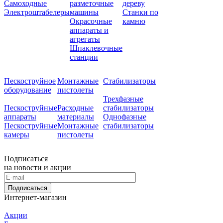
Самоходные
разметочные
дереву
Электроштабелеры
машины
Станки по
Окрасочные
камню
аппараты и
агрегаты
Шпаклевочные
станции
Пескоструйное
Монтажные
Стабилизаторы
оборудование
пистолеты
Трехфазные
Пескоструйные
Расходные
стабилизаторы
аппараты
материалы
Однофазные
Пескоструйные
Монтажные
стабилизаторы
камеры
пистолеты
Подписаться
на новости и акции
Подписаться
Интернет-магазин
Акции