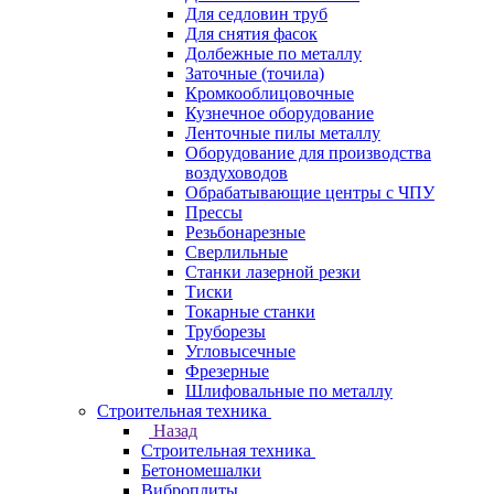
Для седловин труб
Для снятия фасок
Долбежные по металлу
Заточные (точила)
Кромкооблицовочные
Кузнечное оборудование
Ленточные пилы металлу
Оборудование для производства
воздуховодов
Обрабатывающие центры с ЧПУ
Прессы
Резьбонарезные
Сверлильные
Станки лазерной резки
Тиски
Токарные станки
Труборезы
Угловысечные
Фрезерные
Шлифовальные по металлу
Строительная техника
Назад
Строительная техника
Бетономешалки
Виброплиты