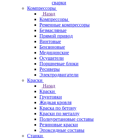
сварки
Компрессоры
Назад
Компрессоры
Ременные компрессоры
Безмасляные
Прямой привод
Винтовые
Бензиновые
Медицинские
Осушители
Поршневые блоки
Ресиверы
Электродвигатели
Краски
Назад
Краски
Грунтовки
Жидкая кровля
Краска по бетону
Краски по металлу
Полиуретановые составы
Резиновые краски
Эпоксидные составы
Станки