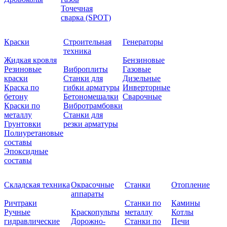
Точечная
сварка (SPOT)
Краски
Строительная
Генераторы
техника
Жидкая кровля
Бензиновые
Резиновые
Виброплиты
Газовые
краски
Станки для
Дизельные
Краска по
гибки арматуры
Инверторные
бетону
Бетономешалки
Сварочные
Краски по
Вибротрамбовки
металлу
Станки для
Грунтовки
резки арматуры
Полиуретановые
составы
Эпоксидные
составы
Складская техника
Окрасочные
Станки
Отопление
аппараты
Ричтраки
Станки по
Камины
Ручные
Краскопульты
металлу
Котлы
гидравлические
Дорожно-
Станки по
Печи