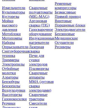
Ременные
Измельчители
Сварочные
компрессоры
Культиваторы
полуавтоматы
Безмасляные
Кусторезы
(MIG-MAG)
Прямой привод
Мойки
Аргоновая
Винтовые
высокого
сварка (TIG)
Поршневые блоки
давления
Газосварочное
Электродвигатели
Мотоблоки
оборудование
Бензиновые
Мотопомпы
Индукционные
Медицинские
Наборы
нагреватели
Осушители
Опрыскиватели
Лазерная
Ресиверы
Снегоуборочная
сварка
техника
Печи для
Триммеры
сушки
Электропилы
электродов
Отбойные
Плазморезы
молотки
Сварочные
Аэраторы
аппараты
Бензобуры
ММА (дуговая
Бензопилы
сварка
Воздуходувки
электродами)
Высоторезы
Сварочные
Газонокосилки
тракторы
Резчики
Смесители
Дровоколы
газов