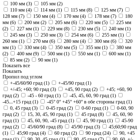
100 мм (
3
)
105 мм (
2
)
110 мм (
4
)
114 мм (
1
)
115 мм (
8
)
125 мм (
7
)
128 мм (
7
)
150 мм (
4
)
170 мм (
4
)
178 мм (
7
)
180
мм (
6
)
200 мм (
2
)
205 мм (
6
)
220 мм (
5
)
225 мм
(
2
)
227 мм (
1
)
229 мм (
8
)
230 мм (
5
)
240 мм (
1
)
245 мм (
3
)
250 мм (
3
)
254 мм (
6
)
255 мм (
1
)
260 мм (
1
)
270 мм (
6
)
280 мм (
4
)
300 мм (
6
)
320
мм (
1
)
330 мм (
4
)
350 мм (
5
)
355 мм (
1
)
380 мм
(
2
)
400 мм (
9
)
500 мм (
1
)
550 мм (
1
)
600 мм (
1
)
85 мм (
2
)
90 мм (
1
)
Показать все
Показать
Пропил под углом
+-45/60/90 град (
1
)
+-45/90 град (
1
)
+/-45; +60; 90 град (
3
)
+45, 90 град (
2
)
+45; +60, 90
град (
2
)
-45 - 60 град (
1
)
-45, 45, 60, 90 град (
1
)
-45...+15 град (
1
)
-45° 0° +45° +60° в обе стороны град (
1
)
0, 45 град (
3
)
0-45 град (
2
)
0-60 град (
1
)
0-60, 90
град (
2
)
15, 30, 45, 90 град (
1
)
45 град (
8
)
45, 60, 90
град (
1
)
45, 60, 90, -45 град (
1
)
45, 90 град (
1
)
45-90
град (
2
)
45/60/90 град (
8
)
45/90 град (
3
)
45;60;90 град
(
1
)
45;90 град (
4
)
60 град (
2
)
90 град (
24
)
90, +45
град (
1
)
90, 30, 45 град (
1
)
90, 45 град (
7
)
90, 60, +/-