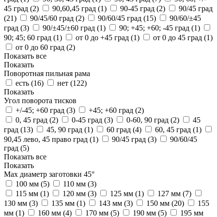
45 град (
2
)
90,60,45 град (
1
)
90-45 град (
2
)
90/45 град
(
21
)
90/45/60 град (
2
)
90/60/45 град (
15
)
90/60/±45
град (
3
)
90/±45/±60 град (
1
)
90; +45; +60; -45 град (
1
)
90; 45; 60 град (
1
)
от 0 до +45 град (
1
)
от 0 до 45 град (
1
)
от 0 до 60 град (
2
)
Показать все
Показать
Поворотная пильная рама
есть (
16
)
нет (
122
)
Показать
Угол поворота тисков
+/-45; +60 град (
3
)
+45; +60 град (
2
)
0, 45 град (
2
)
0-45 град (
3
)
0-60, 90 град (
2
)
45
град (
13
)
45, 90 град (
1
)
60 град (
4
)
60, 45 град (
1
)
90,45 лево, 45 право град (
1
)
90/45 град (
3
)
90/60/45
град (
5
)
Показать все
Показать
Max диаметр заготовки 45°
100 мм (
5
)
110 мм (
3
)
115 мм (
1
)
120 мм (
3
)
125 мм (
1
)
127 мм (
7
)
130 мм (
3
)
135 мм (
1
)
143 мм (
3
)
150 мм (
20
)
155
мм (
1
)
160 мм (
4
)
170 мм (
5
)
190 мм (
5
)
195 мм