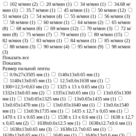
102 м/мин (
2
)
20 м/мин (
1
)
34 м/мин (
1
)
34.68 м/
мин (
1
)
35.7 м/мин (
1
)
45 м/мин (
1
)
50 м/мин (
12
)
51 м/мин (
2
)
54 м/мин (
4
)
55 м/мин (
1
)
56 м/мин (
3
)
58 м/мин (
1
)
60 м/мин (
1
)
64 м/мин (
2
)
65 м/мин
(
8
)
68 м/мин (
6
)
69 м/мин (
12
)
70 м/мин (
3
)
72 м/
мин (
8
)
75 м/мин (
7
)
79 м/мин (
1
)
80 м/мин (
15
)
82 м/мин (
3
)
83 м/мин (
1
)
84 м/мин (
1
)
85 м/мин (
2
)
88 м/мин (
3
)
90 м/мин (
4
)
95 м/мин (
9
)
98 м/мин
(
3
)
Показать все
Показать
Размер пильной ленты
0.9x27x3505 мм (
1
)
1140x13x0.65 мм (
1
)
1140х13х0.65 мм (
1
)
12.5x0.6x1638 мм (
1
)
1300×12,5×0,63 мм (
1
)
1325 x 13 x 0.65 мм (
1
)
1332х13х0.65 мм (
2
)
1335х13х0.65 мм (
1
)
13х0.65х1300
мм (
1
)
13х0.65х1325 мм (
1
)
13х0.65х1435 мм (
1
)
13х0.65х1470 мм (
1
)
13х0.65х1640 мм (
1
)
13х0.6х1540
мм (
1
)
13х0.9х1735 мм (
1
)
1435 х 12,7 х 0,65 мм (
1
)
1470 x 13 x 0.65 мм (
1
)
1538 x 13 x 0.6 мм (
1
)
1638 x 12,7
х 0,65 мм (
2
)
1638x0.6x12.5 мм (
1
)
1638x12.7x0.6 мм (
1
)
1638x13x0.65 мм (
3
)
1638х12.7х0.65 мм (
1
)
1638х13х0.65 мм (
1
)
1640 мм (
1
)
1640x13x0.6 мм (
3
)