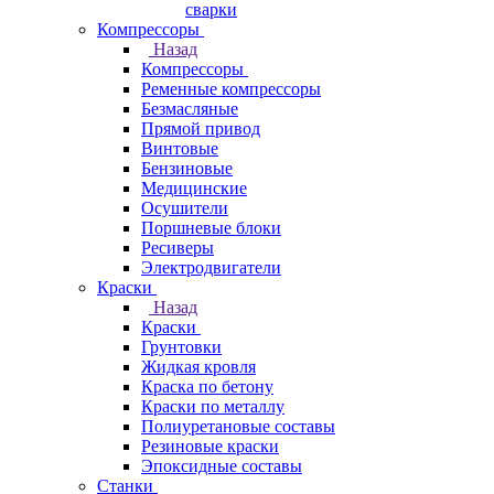
сварки
Компрессоры
Назад
Компрессоры
Ременные компрессоры
Безмасляные
Прямой привод
Винтовые
Бензиновые
Медицинские
Осушители
Поршневые блоки
Ресиверы
Электродвигатели
Краски
Назад
Краски
Грунтовки
Жидкая кровля
Краска по бетону
Краски по металлу
Полиуретановые составы
Резиновые краски
Эпоксидные составы
Станки