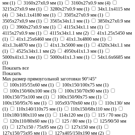
мм (
1
)
3160x27x0,9 мм (
1
)
3160х27х0.9 мм (
4
)
3215х27х0.9 мм (
1
)
3280х27х0.9 мм (
1
)
34х1.1х4115 мм
(
4
)
34х1.1х4180 мм (
1
)
3505x27x0.9 мм (
1
)
3505х27х0,9 мм (
1
)
3565х34х1.1 мм (
1
)
3850х27х0.9 мм
(
1
)
3960х27х0.9 мм (
1
)
4115x34x1.1 мм (
1
)
4115х27х0.9 мм (
1
)
4115х34х1.1 мм (
2
)
41х1.25х5450 мм
(
1
)
41х1.25х6460 мм (
1
)
41х1.3х4800 мм (
1
)
41х1.3х4870 мм (
1
)
41х1.3х5000 мм (
1
)
4320х34х1.1 мм
(
1
)
4525х34х1.1 мм (
2
)
4950х41х1.3 мм (
1
)
5000x41x1.3 мм (
1
)
5000х41х1.3 мм (
1
)
54х1.6х6685 мм
(
1
)
Показать все
Показать
Max размер прямоугольной заготовки 90°/45°
100х105/55х60 мм (
1
)
100х150/100х75 мм (
1
)
100х150/60х100 мм (
3
)
100х150/70х90 мм (
1
)
100х150/75х100 мм (
1
)
100х150/90х75 мм (
1
)
100х150/95х76 мм (
1
)
105х93/70х60 мм (
1
)
110х130/ мм
(
1
)
110х140/110х75 мм (
1
)
110х150/68х110 мм (
1
)
110х180/180х110 мм (
1
)
114х120 мм (
1
)
115 / 70 мм (
2
)
120х110/80х60 мм (
1
)
125 / 80 мм (
1
)
125/90/50 мм
(
1
)
127х150 / 75х95 мм (
2
)
127х150 мм (
1
)
127х150/75х95 мм (
1
)
127х405/150х190 мм (
2
)