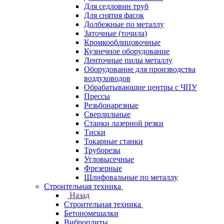
Для седловин труб
Для снятия фасок
Долбежные по металлу
Заточные (точила)
Кромкооблицовочные
Кузнечное оборудование
Ленточные пилы металлу
Оборудование для производства
воздуховодов
Обрабатывающие центры с ЧПУ
Прессы
Резьбонарезные
Сверлильные
Станки лазерной резки
Тиски
Токарные станки
Труборезы
Угловысечные
Фрезерные
Шлифовальные по металлу
Строительная техника
Назад
Строительная техника
Бетономешалки
Виброплиты