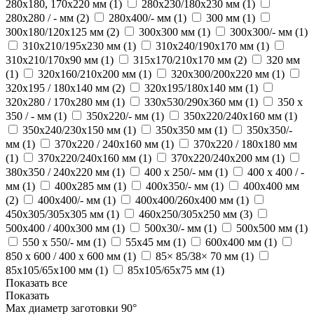
280х180, 170х220 мм (
1
)
280х230/180x230 мм (
1
)
280х280 / - мм (
2
)
280х400/- мм (
1
)
300 мм (
1
)
300х180/120х125 мм (
2
)
300х300 мм (
1
)
300х300/- мм (
1
)
310x210/195x230 мм (
1
)
310x240/190x170 мм (
1
)
310х210/170х90 мм (
1
)
315х170/210х170 мм (
2
)
320 мм
(
1
)
320x160/210x200 мм (
1
)
320x300/200х220 мм (
1
)
320х195 / 180х140 мм (
2
)
320х195/180х140 мм (
1
)
320х280 / 170x280 мм (
1
)
330х530/290х360 мм (
1
)
350 х
350 / - мм (
1
)
350х220/- мм (
1
)
350х220/240х160 мм (
1
)
350х240/230х150 мм (
1
)
350х350 мм (
1
)
350х350/-
мм (
1
)
370x220 / 240x160 мм (
1
)
370х220 / 180х180 мм
(
1
)
370х220/240х160 мм (
1
)
370х220/240х200 мм (
1
)
380x350 / 240х220 мм (
1
)
400 х 250/- мм (
1
)
400 х 400 / -
мм (
1
)
400х285 мм (
1
)
400х350/- мм (
1
)
400х400 мм
(
2
)
400х400/- мм (
1
)
400х400/260х400 мм (
1
)
450х305/305х305 мм (
1
)
460х250/305х250 мм (
3
)
500x400 / 400х300 мм (
1
)
500х30/- мм (
1
)
500х500 мм (
1
)
550 х 550/- мм (
1
)
55х45 мм (
1
)
600х400 мм (
1
)
850 х 600 / 400 х 600 мм (
1
)
85× 85/38× 70 мм (
1
)
85х105/65х100 мм (
1
)
85х105/65х75 мм (
1
)
Показать все
Показать
Max диаметр заготовки 90°