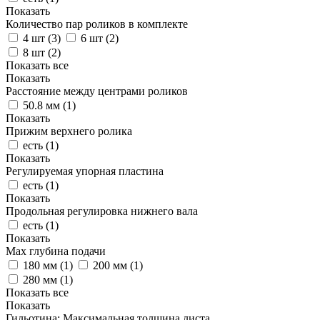
Показать
Количество пар роликов в комплекте
4 шт (
3
)
6 шт (
2
)
8 шт (
2
)
Показать все
Показать
Расстояние между центрами роликов
50.8 мм (
1
)
Показать
Прижим верхнего ролика
есть (
1
)
Показать
Регулируемая упорная пластина
есть (
1
)
Показать
Продольная регулировка нижнего вала
есть (
1
)
Показать
Max глубина подачи
180 мм (
1
)
200 мм (
1
)
280 мм (
1
)
Показать все
Показать
Гильотина: Максимальная толщина листа