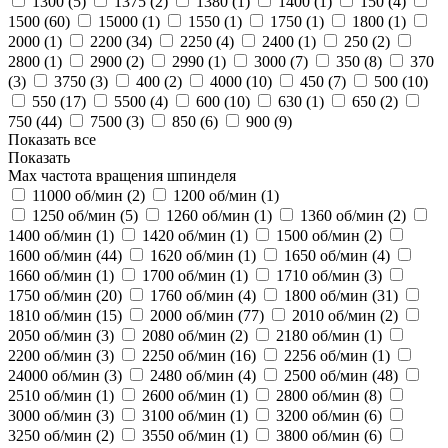
1300 (
5
)
1375 (
2
)
1380 (
1
)
1400 (
1
)
150 (
4
)
1500 (
60
)
15000 (
1
)
1550 (
1
)
1750 (
1
)
1800 (
1
)
2000 (
1
)
2200 (
34
)
2250 (
4
)
2400 (
1
)
250 (
2
)
2800 (
1
)
2900 (
2
)
2990 (
1
)
3000 (
7
)
350 (
8
)
370
(
3
)
3750 (
3
)
400 (
2
)
4000 (
10
)
450 (
7
)
500 (
10
)
550 (
17
)
5500 (
4
)
600 (
10
)
630 (
1
)
650 (
2
)
750 (
44
)
7500 (
3
)
850 (
6
)
900 (
9
)
Показать все
Показать
Max частота вращения шпинделя
11000 об/мин (
2
)
1200 об/мин (
1
)
1250 об/мин (
5
)
1260 об/мин (
1
)
1360 об/мин (
2
)
1400 об/мин (
1
)
1420 об/мин (
1
)
1500 об/мин (
2
)
1600 об/мин (
44
)
1620 об/мин (
1
)
1650 об/мин (
4
)
1660 об/мин (
1
)
1700 об/мин (
1
)
1710 об/мин (
3
)
1750 об/мин (
20
)
1760 об/мин (
4
)
1800 об/мин (
31
)
1810 об/мин (
15
)
2000 об/мин (
77
)
2010 об/мин (
2
)
2050 об/мин (
3
)
2080 об/мин (
2
)
2180 об/мин (
1
)
2200 об/мин (
3
)
2250 об/мин (
16
)
2256 об/мин (
1
)
24000 об/мин (
3
)
2480 об/мин (
4
)
2500 об/мин (
48
)
2510 об/мин (
1
)
2600 об/мин (
1
)
2800 об/мин (
8
)
3000 об/мин (
3
)
3100 об/мин (
1
)
3200 об/мин (
6
)
3250 об/мин (
2
)
3550 об/мин (
1
)
3800 об/мин (
6
)