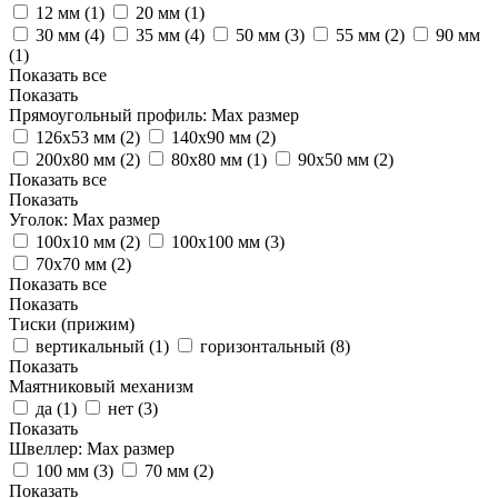
12 мм (
1
)
20 мм (
1
)
30 мм (
4
)
35 мм (
4
)
50 мм (
3
)
55 мм (
2
)
90 мм
(
1
)
Показать все
Показать
Прямоугольный профиль: Мах размер
126х53 мм (
2
)
140х90 мм (
2
)
200х80 мм (
2
)
80х80 мм (
1
)
90x50 мм (
2
)
Показать все
Показать
Уголок: Мах размер
100х10 мм (
2
)
100х100 мм (
3
)
70x70 мм (
2
)
Показать все
Показать
Тиски (прижим)
вертикальный (
1
)
горизонтальный (
8
)
Показать
Маятниковый механизм
да (
1
)
нет (
3
)
Показать
Швеллер: Мах размер
100 мм (
3
)
70 мм (
2
)
Показать