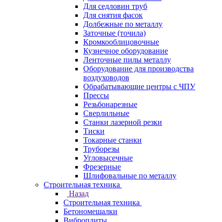
Для седловин труб
Для снятия фасок
Долбежные по металлу
Заточные (точила)
Кромкооблицовочные
Кузнечное оборудование
Ленточные пилы металлу
Оборудование для производства
воздуховодов
Обрабатывающие центры с ЧПУ
Прессы
Резьбонарезные
Сверлильные
Станки лазерной резки
Тиски
Токарные станки
Труборезы
Угловысечные
Фрезерные
Шлифовальные по металлу
Строительная техника
Назад
Строительная техника
Бетономешалки
Виброплиты