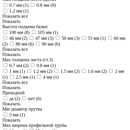
0.7 мм (
1
)
0.8 мм (
9
)
1.2 мм (
1
)
Показать все
Показать
Высота подъема балки
100 мм (
8
)
105 мм (
1
)
46 мм (
2
)
47 мм (
3
)
50 мм (
3
)
55 мм (
1
)
60 мм
(
2
)
80 мм (
6
)
90 мм (
6
)
Показать все
Показать
Max толщина листа (ст.3)
0.7 мм (
2
)
0.8 мм (
1
)
1 мм (
1
)
1.2 мм (
2
)
1.5 мм (
2
)
1.6 мм (
2
)
2 мм
(
1
)
2.5 мм (
1
)
4 мм (
1
)
Показать все
Показать
Проходной
да (
2
)
нет (
6
)
Показать
Min диаметр прутка
5 мм (
1
)
Показать
Max ширина профильной трубы