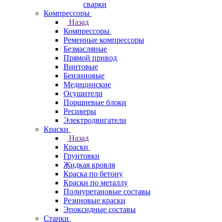
сварки
Компрессоры
Назад
Компрессоры
Ременные компрессоры
Безмасляные
Прямой привод
Винтовые
Бензиновые
Медицинские
Осушители
Поршневые блоки
Ресиверы
Электродвигатели
Краски
Назад
Краски
Грунтовки
Жидкая кровля
Краска по бетону
Краски по металлу
Полиуретановые составы
Резиновые краски
Эпоксидные составы
Станки