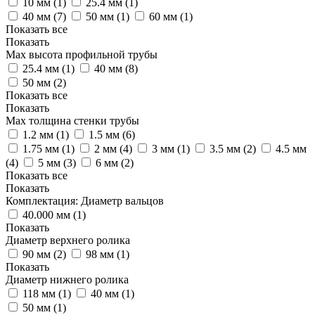
10 мм (
1
)
25.4 мм (
1
)
40 мм (
7
)
50 мм (
1
)
60 мм (
1
)
Показать все
Показать
Max высота профильной трубы
25.4 мм (
1
)
40 мм (
8
)
50 мм (
2
)
Показать все
Показать
Max толщина стенки трубы
1.2 мм (
1
)
1.5 мм (
6
)
1.75 мм (
1
)
2 мм (
4
)
3 мм (
1
)
3.5 мм (
2
)
4.5 мм
(
4
)
5 мм (
3
)
6 мм (
2
)
Показать все
Показать
Комплектация: Диаметр вальцов
40.000 мм (
1
)
Показать
Диаметр верхнего ролика
90 мм (
2
)
98 мм (
1
)
Показать
Диаметр нижнего ролика
118 мм (
1
)
40 мм (
1
)
50 мм (
1
)