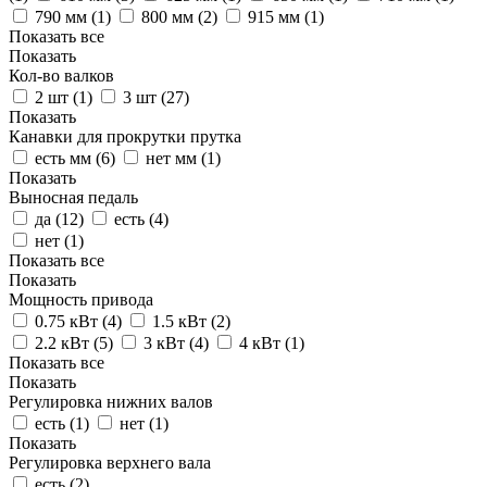
790 мм (
1
)
800 мм (
2
)
915 мм (
1
)
Показать все
Показать
Кол-во валков
2 шт (
1
)
3 шт (
27
)
Показать
Канавки для прокрутки прутка
есть мм (
6
)
нет мм (
1
)
Показать
Выносная педаль
да (
12
)
есть (
4
)
нет (
1
)
Показать все
Показать
Мощность привода
0.75 кВт (
4
)
1.5 кВт (
2
)
2.2 кВт (
5
)
3 кВт (
4
)
4 кВт (
1
)
Показать все
Показать
Регулировка нижних валов
есть (
1
)
нет (
1
)
Показать
Регулировка верхнего вала
есть (
2
)