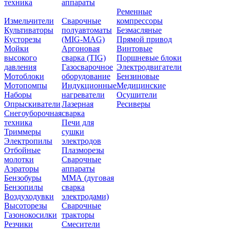
техника
аппараты
Ременные
Измельчители
Сварочные
компрессоры
Культиваторы
полуавтоматы
Безмасляные
Кусторезы
(MIG-MAG)
Прямой привод
Мойки
Аргоновая
Винтовые
высокого
сварка (TIG)
Поршневые блоки
давления
Газосварочное
Электродвигатели
Мотоблоки
оборудование
Бензиновые
Мотопомпы
Индукционные
Медицинские
Наборы
нагреватели
Осушители
Опрыскиватели
Лазерная
Ресиверы
Снегоуборочная
сварка
техника
Печи для
Триммеры
сушки
Электропилы
электродов
Отбойные
Плазморезы
молотки
Сварочные
Аэраторы
аппараты
Бензобуры
ММА (дуговая
Бензопилы
сварка
Воздуходувки
электродами)
Высоторезы
Сварочные
Газонокосилки
тракторы
Резчики
Смесители