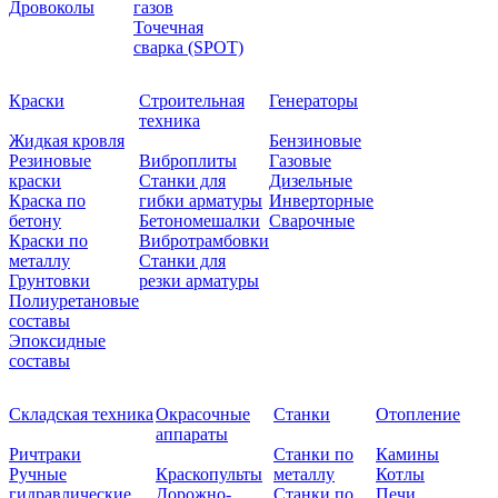
Дровоколы
газов
Точечная
сварка (SPOT)
Краски
Строительная
Генераторы
техника
Жидкая кровля
Бензиновые
Резиновые
Виброплиты
Газовые
краски
Станки для
Дизельные
Краска по
гибки арматуры
Инверторные
бетону
Бетономешалки
Сварочные
Краски по
Вибротрамбовки
металлу
Станки для
Грунтовки
резки арматуры
Полиуретановые
составы
Эпоксидные
составы
Складская техника
Окрасочные
Станки
Отопление
аппараты
Ричтраки
Станки по
Камины
Ручные
Краскопульты
металлу
Котлы
гидравлические
Дорожно-
Станки по
Печи