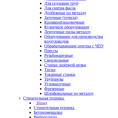
Для седловин труб
Для снятия фасок
Долбежные по металлу
Заточные (точила)
Кромкооблицовочные
Кузнечное оборудование
Ленточные пилы металлу
Оборудование для производства
воздуховодов
Обрабатывающие центры с ЧПУ
Прессы
Резьбонарезные
Сверлильные
Станки лазерной резки
Тиски
Токарные станки
Труборезы
Угловысечные
Фрезерные
Шлифовальные по металлу
Строительная техника
Назад
Строительная техника
Бетономешалки
Виброплиты