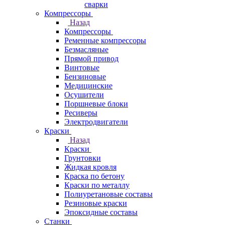
сварки
Компрессоры
Назад
Компрессоры
Ременные компрессоры
Безмасляные
Прямой привод
Винтовые
Бензиновые
Медицинские
Осушители
Поршневые блоки
Ресиверы
Электродвигатели
Краски
Назад
Краски
Грунтовки
Жидкая кровля
Краска по бетону
Краски по металлу
Полиуретановые составы
Резиновые краски
Эпоксидные составы
Станки