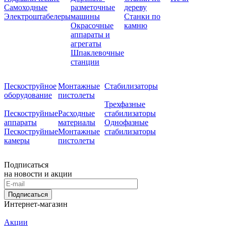
Самоходные
разметочные
дереву
Электроштабелеры
машины
Станки по
Окрасочные
камню
аппараты и
агрегаты
Шпаклевочные
станции
Пескоструйное
Монтажные
Стабилизаторы
оборудование
пистолеты
Трехфазные
Пескоструйные
Расходные
стабилизаторы
аппараты
материалы
Однофазные
Пескоструйные
Монтажные
стабилизаторы
камеры
пистолеты
Подписаться
на новости и акции
Подписаться
Интернет-магазин
Акции