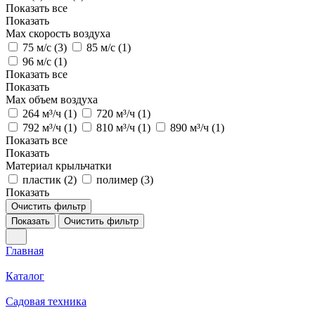
Показать все
Показать
Max скорость воздуха
75 м/с (
3
)
85 м/с (
1
)
96 м/с (
1
)
Показать все
Показать
Max объем воздуха
264 м³/ч (
1
)
720 м³/ч (
1
)
792 м³/ч (
1
)
810 м³/ч (
1
)
890 м³/ч (
1
)
Показать все
Показать
Материал крыльчатки
пластик (
2
)
полимер (
3
)
Показать
Очистить фильтр
Показать
Очистить фильтр
Главная
Каталог
Садовая техника