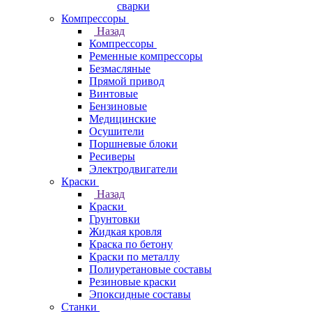
сварки
Компрессоры
Назад
Компрессоры
Ременные компрессоры
Безмасляные
Прямой привод
Винтовые
Бензиновые
Медицинские
Осушители
Поршневые блоки
Ресиверы
Электродвигатели
Краски
Назад
Краски
Грунтовки
Жидкая кровля
Краска по бетону
Краски по металлу
Полиуретановые составы
Резиновые краски
Эпоксидные составы
Станки