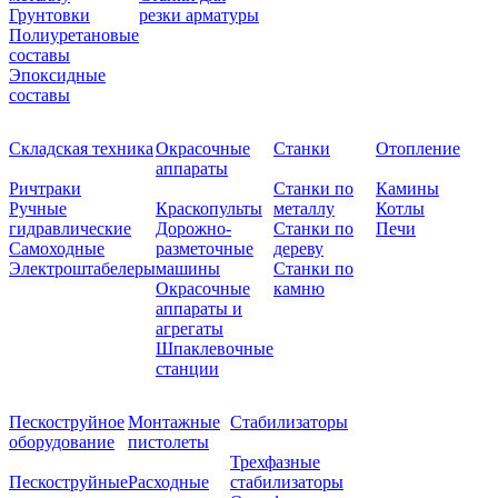
Грунтовки
резки арматуры
Полиуретановые
составы
Эпоксидные
составы
Складская техника
Окрасочные
Станки
Отопление
аппараты
Ричтраки
Станки по
Камины
Ручные
Краскопульты
металлу
Котлы
гидравлические
Дорожно-
Станки по
Печи
Самоходные
разметочные
дереву
Электроштабелеры
машины
Станки по
Окрасочные
камню
аппараты и
агрегаты
Шпаклевочные
станции
Пескоструйное
Монтажные
Стабилизаторы
оборудование
пистолеты
Трехфазные
Пескоструйные
Расходные
стабилизаторы