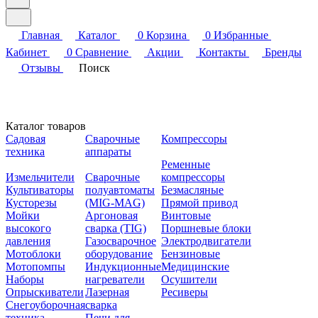
Главная
Каталог
0
Корзина
0
Избранные
Кабинет
0
Сравнение
Акции
Контакты
Бренды
Отзывы
Поиск
Каталог товаров
Садовая
Сварочные
Компрессоры
техника
аппараты
Ременные
Измельчители
Сварочные
компрессоры
Культиваторы
полуавтоматы
Безмасляные
Кусторезы
(MIG-MAG)
Прямой привод
Мойки
Аргоновая
Винтовые
высокого
сварка (TIG)
Поршневые блоки
давления
Газосварочное
Электродвигатели
Мотоблоки
оборудование
Бензиновые
Мотопомпы
Индукционные
Медицинские
Наборы
нагреватели
Осушители
Опрыскиватели
Лазерная
Ресиверы
Снегоуборочная
сварка
техника
Печи для