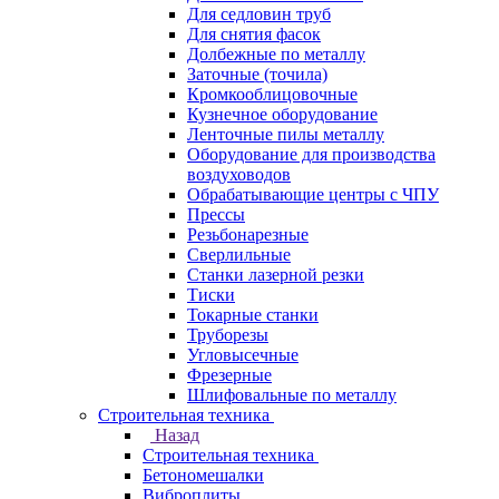
Для седловин труб
Для снятия фасок
Долбежные по металлу
Заточные (точила)
Кромкооблицовочные
Кузнечное оборудование
Ленточные пилы металлу
Оборудование для производства
воздуховодов
Обрабатывающие центры с ЧПУ
Прессы
Резьбонарезные
Сверлильные
Станки лазерной резки
Тиски
Токарные станки
Труборезы
Угловысечные
Фрезерные
Шлифовальные по металлу
Строительная техника
Назад
Строительная техника
Бетономешалки
Виброплиты