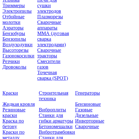
Триммеры
сушки
Электропилы
электродов
Отбойные
Плазморезы
молотки
Сварочные
Аэраторы
аппараты
Бензобуры
ММА (дуговая
Бензопилы
сварка
Воздуходувки
электродами)
Высоторезы
Сварочные
Газонокосилки
тракторы
Резчики
Смесители
Дровоколы
газов
Точечная
сварка (SPOT)
Краски
Строительная
Генераторы
техника
Жидкая кровля
Бензиновые
Резиновые
Виброплиты
Газовые
краски
Станки для
Дизельные
Краска по
гибки арматуры
Инверторные
бетону
Бетономешалки
Сварочные
Краски по
Вибротрамбовки
металлу
Станки для