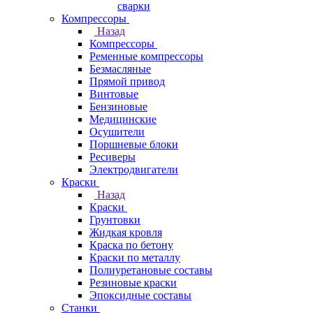
сварки
Компрессоры
Назад
Компрессоры
Ременные компрессоры
Безмасляные
Прямой привод
Винтовые
Бензиновые
Медицинские
Осушители
Поршневые блоки
Ресиверы
Электродвигатели
Краски
Назад
Краски
Грунтовки
Жидкая кровля
Краска по бетону
Краски по металлу
Полиуретановые составы
Резиновые краски
Эпоксидные составы
Станки