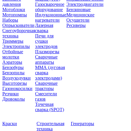
давления
Газосварочное
Электродвигатели
Мотоблоки
оборудование
Бензиновые
Мотопомпы
Индукционные
Медицинские
Наборы
нагреватели
Осушители
Опрыскиватели
Лазерная
Ресиверы
Снегоуборочная
сварка
техника
Печи для
Триммеры
сушки
Электропилы
электродов
Отбойные
Плазморезы
молотки
Сварочные
Аэраторы
аппараты
Бензобуры
ММА (дуговая
Бензопилы
сварка
Воздуходувки
электродами)
Высоторезы
Сварочные
Газонокосилки
тракторы
Резчики
Смесители
Дровоколы
газов
Точечная
сварка (SPOT)
Краски
Строительная
Генераторы
техника