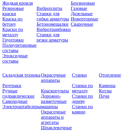
Жидкая кровля
Бензиновые
Резиновые
Виброплиты
Газовые
краски
Станки для
Дизельные
Краска по
гибки арматуры
Инверторные
бетону
Бетономешалки
Сварочные
Краски по
Вибротрамбовки
металлу
Станки для
Грунтовки
резки арматуры
Полиуретановые
составы
Эпоксидные
составы
Складская техника
Окрасочные
Станки
Отопление
аппараты
Ричтраки
Станки по
Камины
Ручные
Краскопульты
металлу
Котлы
гидравлические
Дорожно-
Станки по
Печи
Самоходные
разметочные
дереву
Электроштабелеры
машины
Станки по
Окрасочные
камню
аппараты и
агрегаты
Шпаклевочные