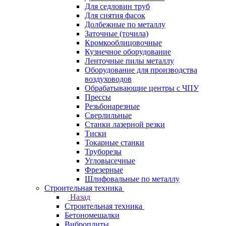
Для седловин труб
Для снятия фасок
Долбежные по металлу
Заточные (точила)
Кромкооблицовочные
Кузнечное оборудование
Ленточные пилы металлу
Оборудование для производства
воздуховодов
Обрабатывающие центры с ЧПУ
Прессы
Резьбонарезные
Сверлильные
Станки лазерной резки
Тиски
Токарные станки
Труборезы
Угловысечные
Фрезерные
Шлифовальные по металлу
Строительная техника
Назад
Строительная техника
Бетономешалки
Виброплиты