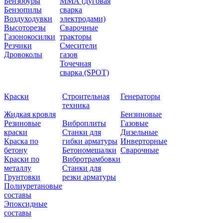
Бензобуры
ММА (дуговая
Бензопилы
сварка
Воздуходувки
электродами)
Высоторезы
Сварочные
Газонокосилки
тракторы
Резчики
Смесители
Дровоколы
газов
Точечная
сварка (SPOT)
Краски
Строительная
Генераторы
техника
Жидкая кровля
Бензиновые
Резиновые
Виброплиты
Газовые
краски
Станки для
Дизельные
Краска по
гибки арматуры
Инверторные
бетону
Бетономешалки
Сварочные
Краски по
Вибротрамбовки
металлу
Станки для
Грунтовки
резки арматуры
Полиуретановые
составы
Эпоксидные
составы