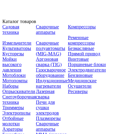
Каталог товаров
Садовая
Сварочные
Компрессоры
техника
аппараты
Ременные
Измельчители
Сварочные
компрессоры
Культиваторы
полуавтоматы
Безмасляные
Кусторезы
(MIG-MAG)
Прямой привод
Мойки
Аргоновая
Винтовые
высокого
сварка (TIG)
Поршневые блоки
давления
Газосварочное
Электродвигатели
Мотоблоки
оборудование
Бензиновые
Мотопомпы
Индукционные
Медицинские
Наборы
нагреватели
Осушители
Опрыскиватели
Лазерная
Ресиверы
Снегоуборочная
сварка
техника
Печи для
Триммеры
сушки
Электропилы
электродов
Отбойные
Плазморезы
молотки
Сварочные
Аэраторы
аппараты