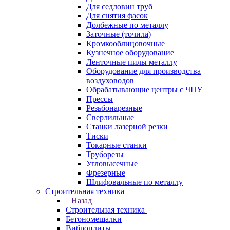
Для седловин труб
Для снятия фасок
Долбежные по металлу
Заточные (точила)
Кромкооблицовочные
Кузнечное оборудование
Ленточные пилы металлу
Оборудование для производства
воздуховодов
Обрабатывающие центры с ЧПУ
Прессы
Резьбонарезные
Сверлильные
Станки лазерной резки
Тиски
Токарные станки
Труборезы
Угловысечные
Фрезерные
Шлифовальные по металлу
Строительная техника
Назад
Строительная техника
Бетономешалки
Виброплиты