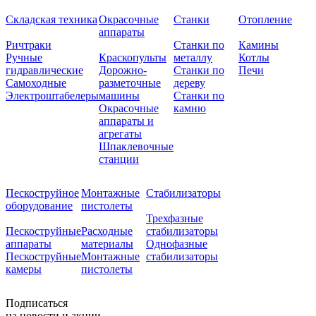
Складская техника
Окрасочные
Станки
Отопление
аппараты
Ричтраки
Станки по
Камины
Ручные
Краскопульты
металлу
Котлы
гидравлические
Дорожно-
Станки по
Печи
Самоходные
разметочные
дереву
Электроштабелеры
машины
Станки по
Окрасочные
камню
аппараты и
агрегаты
Шпаклевочные
станции
Пескоструйное
Монтажные
Стабилизаторы
оборудование
пистолеты
Трехфазные
Пескоструйные
Расходные
стабилизаторы
аппараты
материалы
Однофазные
Пескоструйные
Монтажные
стабилизаторы
камеры
пистолеты
Подписаться
на новости и акции