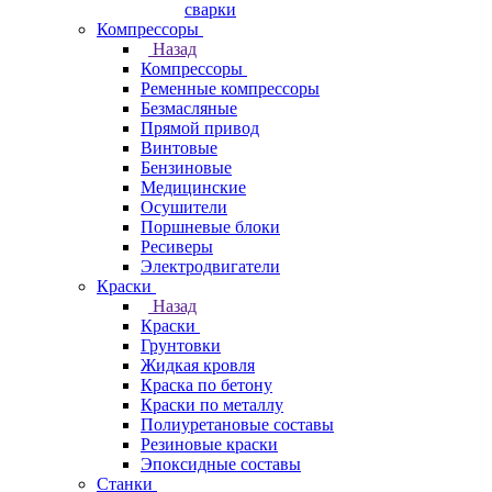
сварки
Компрессоры
Назад
Компрессоры
Ременные компрессоры
Безмасляные
Прямой привод
Винтовые
Бензиновые
Медицинские
Осушители
Поршневые блоки
Ресиверы
Электродвигатели
Краски
Назад
Краски
Грунтовки
Жидкая кровля
Краска по бетону
Краски по металлу
Полиуретановые составы
Резиновые краски
Эпоксидные составы
Станки