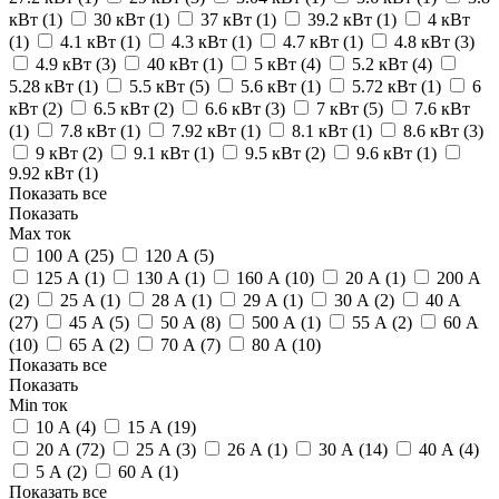
кВт (
1
)
30 кВт (
1
)
37 кВт (
1
)
39.2 кВт (
1
)
4 кВт
(
1
)
4.1 кВт (
1
)
4.3 кВт (
1
)
4.7 кВт (
1
)
4.8 кВт (
3
)
4.9 кВт (
3
)
40 кВт (
1
)
5 кВт (
4
)
5.2 кВт (
4
)
5.28 кВт (
1
)
5.5 кВт (
5
)
5.6 кВт (
1
)
5.72 кВт (
1
)
6
кВт (
2
)
6.5 кВт (
2
)
6.6 кВт (
3
)
7 кВт (
5
)
7.6 кВт
(
1
)
7.8 кВт (
1
)
7.92 кВт (
1
)
8.1 кВт (
1
)
8.6 кВт (
3
)
9 кВт (
2
)
9.1 кВт (
1
)
9.5 кВт (
2
)
9.6 кВт (
1
)
9.92 кВт (
1
)
Показать все
Показать
Max ток
100 А (
25
)
120 А (
5
)
125 А (
1
)
130 А (
1
)
160 А (
10
)
20 А (
1
)
200 А
(
2
)
25 А (
1
)
28 А (
1
)
29 А (
1
)
30 А (
2
)
40 А
(
27
)
45 А (
5
)
50 А (
8
)
500 А (
1
)
55 А (
2
)
60 А
(
10
)
65 А (
2
)
70 А (
7
)
80 А (
10
)
Показать все
Показать
Min ток
10 А (
4
)
15 А (
19
)
20 А (
72
)
25 А (
3
)
26 А (
1
)
30 А (
14
)
40 А (
4
)
5 А (
2
)
60 А (
1
)
Показать все