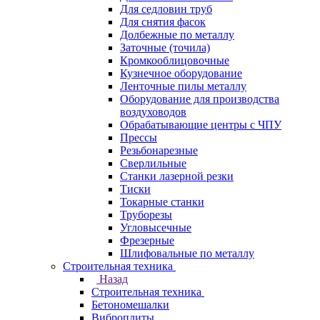
Для седловин труб
Для снятия фасок
Долбежные по металлу
Заточные (точила)
Кромкооблицовочные
Кузнечное оборудование
Ленточные пилы металлу
Оборудование для производства
воздуховодов
Обрабатывающие центры с ЧПУ
Прессы
Резьбонарезные
Сверлильные
Станки лазерной резки
Тиски
Токарные станки
Труборезы
Угловысечные
Фрезерные
Шлифовальные по металлу
Строительная техника
Назад
Строительная техника
Бетономешалки
Виброплиты