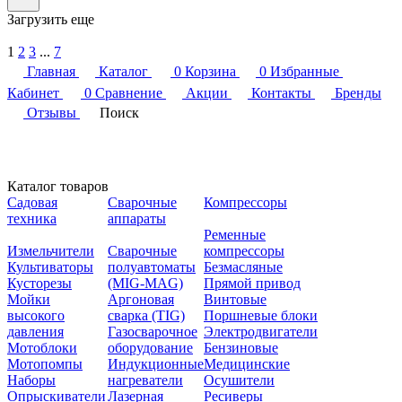
Загрузить еще
1
2
3
...
7
Главная
Каталог
0
Корзина
0
Избранные
Кабинет
0
Сравнение
Акции
Контакты
Бренды
Отзывы
Поиск
Каталог товаров
Садовая
Сварочные
Компрессоры
техника
аппараты
Ременные
Измельчители
Сварочные
компрессоры
Культиваторы
полуавтоматы
Безмасляные
Кусторезы
(MIG-MAG)
Прямой привод
Мойки
Аргоновая
Винтовые
высокого
сварка (TIG)
Поршневые блоки
давления
Газосварочное
Электродвигатели
Мотоблоки
оборудование
Бензиновые
Мотопомпы
Индукционные
Медицинские
Наборы
нагреватели
Осушители
Опрыскиватели
Лазерная
Ресиверы