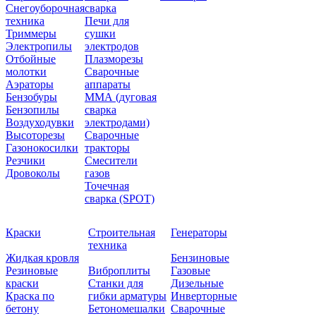
Снегоуборочная
сварка
техника
Печи для
Триммеры
сушки
Электропилы
электродов
Отбойные
Плазморезы
молотки
Сварочные
Аэраторы
аппараты
Бензобуры
ММА (дуговая
Бензопилы
сварка
Воздуходувки
электродами)
Высоторезы
Сварочные
Газонокосилки
тракторы
Резчики
Смесители
Дровоколы
газов
Точечная
сварка (SPOT)
Краски
Строительная
Генераторы
техника
Жидкая кровля
Бензиновые
Резиновые
Виброплиты
Газовые
краски
Станки для
Дизельные
Краска по
гибки арматуры
Инверторные
бетону
Бетономешалки
Сварочные