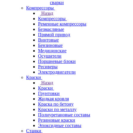
сварки
Компрессоры
Назад
Компрессоры
Ременные компрессоры
Безмасляные
Прямой привод
Винтовые
Бензиновые
Медицинские
Осушители
Поршневые блоки
Ресиверы
Электродвигатели
Краски
Назад
Краски
Грунтовки
Жидкая кровля
Краска по бетону
Краски по металлу
Полиуретановые составы
Резиновые краски
Эпоксидные составы
Станки