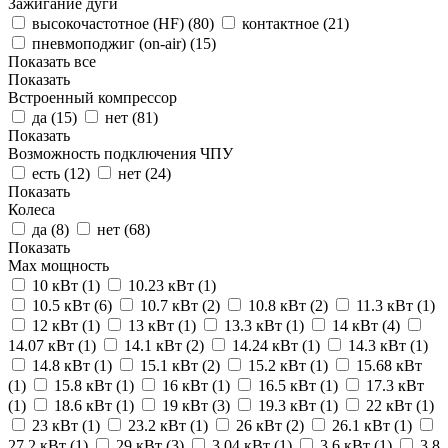
Зажигание дуги
высокочастотное (HF) (
80
)
контактное (
21
)
пневмоподжиг (on-air) (
15
)
Показать все
Показать
Встроенный компрессор
да (
15
)
нет (
81
)
Показать
Возможность подключения ЧПУ
есть (
12
)
нет (
24
)
Показать
Колеса
да (
8
)
нет (
68
)
Показать
Max мощность
10 кВт (
1
)
10.23 кВт (
1
)
10.5 кВт (
6
)
10.7 кВт (
2
)
10.8 кВт (
2
)
11.3 кВт (
1
)
12 кВт (
1
)
13 кВт (
1
)
13.3 кВт (
1
)
14 кВт (
4
)
14.07 кВт (
1
)
14.1 кВт (
2
)
14.24 кВт (
1
)
14.3 кВт (
1
)
14.8 кВт (
1
)
15.1 кВт (
2
)
15.2 кВт (
1
)
15.68 кВт
(
1
)
15.8 кВт (
1
)
16 кВт (
1
)
16.5 кВт (
1
)
17.3 кВт
(
1
)
18.6 кВт (
1
)
19 кВт (
3
)
19.3 кВт (
1
)
22 кВт (
1
)
23 кВт (
1
)
23.2 кВт (
1
)
26 кВт (
2
)
26.1 кВт (
1
)
27.2 кВт (
1
)
29 кВт (
3
)
3.04 кВт (
1
)
3.6 кВт (
1
)
3.8