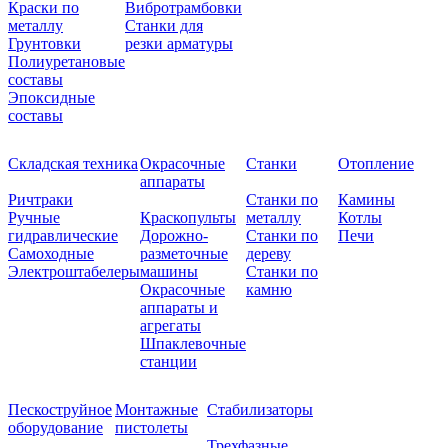
Краски по
Вибротрамбовки
металлу
Станки для
Грунтовки
резки арматуры
Полиуретановые
составы
Эпоксидные
составы
Складская техника
Окрасочные
Станки
Отопление
аппараты
Ричтраки
Станки по
Камины
Ручные
Краскопульты
металлу
Котлы
гидравлические
Дорожно-
Станки по
Печи
Самоходные
разметочные
дереву
Электроштабелеры
машины
Станки по
Окрасочные
камню
аппараты и
агрегаты
Шпаклевочные
станции
Пескоструйное
Монтажные
Стабилизаторы
оборудование
пистолеты
Трехфазные