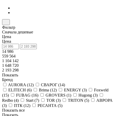
Фильтр
Сначала дешевые
Цена
Цена
14 986
559 564
1 104 142
1 648 720
2 193 298
Показать
Бренд
AURORA (
12
)
СВАРОГ (
14
)
ELITECH (
6
)
Brima (
12
)
ENERGY (
3
)
Foxweld
(
15
)
FUBAG (
16
)
GROVERS (
1
)
Hugong (
3
)
Redbo (
4
)
Start (
7
)
TOR (
3
)
TRITON (
5
)
АВРОРА
(
3
)
ПТК (
12
)
РЕСАНТА (
5
)
Показать все
Показать