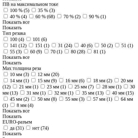
ПВ на максимальном токе
100 % (
5
)
35 % (
3
)
40 % (
4
)
60 % (
68
)
70 % (
2
)
90 % (
1
)
Показать все
Показать
Тип резака
100 (
4
)
101 (
6
)
141 (
12
)
151 (
1
)
31 (
24
)
40 (
6
)
50 (
2
)
51 (
1
)
55 (
3
)
60 (
9
)
70 (
1
)
80 (
28
)
81 (
1
)
Показать все
Показать
Max толщина реза
10 мм (
3
)
12 мм (
20
)
14 мм (
1
)
15 мм (
9
)
16 мм (
6
)
18 мм (
2
)
20 мм
(
12
)
21 мм (
1
)
23 мм (
1
)
25 мм (
7
)
28 мм (
1
)
30
мм (
13
)
31 мм (
1
)
32 мм (
1
)
35 мм (
13
)
40 мм (
15
)
45 мм (
2
)
50 мм (
8
)
55 мм (
3
)
57 мм (
1
)
64 мм
(
1
)
8 мм (
4
)
Показать все
Показать
EURO-разъем
да (
31
)
нет (
74
)
Показать