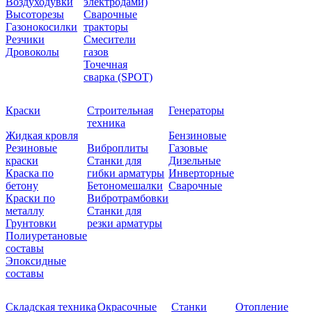
Воздуходувки
электродами)
Высоторезы
Сварочные
Газонокосилки
тракторы
Резчики
Смесители
Дровоколы
газов
Точечная
сварка (SPOT)
Краски
Строительная
Генераторы
техника
Жидкая кровля
Бензиновые
Резиновые
Виброплиты
Газовые
краски
Станки для
Дизельные
Краска по
гибки арматуры
Инверторные
бетону
Бетономешалки
Сварочные
Краски по
Вибротрамбовки
металлу
Станки для
Грунтовки
резки арматуры
Полиуретановые
составы
Эпоксидные
составы
Складская техника
Окрасочные
Станки
Отопление