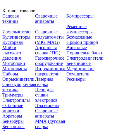
Каталог товаров
Садовая
Сварочные
Компрессоры
техника
аппараты
Ременные
Измельчители
Сварочные
компрессоры
Культиваторы
полуавтоматы
Безмасляные
Кусторезы
(MIG-MAG)
Прямой привод
Мойки
Аргоновая
Винтовые
высокого
сварка (TIG)
Поршневые блоки
давления
Газосварочное
Электродвигатели
Мотоблоки
оборудование
Бензиновые
Мотопомпы
Индукционные
Медицинские
Наборы
нагреватели
Осушители
Опрыскиватели
Лазерная
Ресиверы
Снегоуборочная
сварка
техника
Печи для
Триммеры
сушки
Электропилы
электродов
Отбойные
Плазморезы
молотки
Сварочные
Аэраторы
аппараты
Бензобуры
ММА (дуговая
Бензопилы
сварка