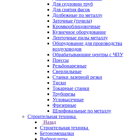
Для седловин труб
Для снятия фасок
Долбежные по металлу
Заточные (точила)
Кромкооблицовочные
Кузнечное оборудование
Ленточные пилы металлу
Оборудование для производства
воздуховодов
Обрабатывающие центры с ЧПУ
Прессы
Резьбонарезные
Сверлильные
Станки лазерной резки
Тиски
Токарные станки
Труборезы
Угловысечные
Фрезерные
Шлифовальные по металлу
Строительная техника
Назад
Строительная техника
Бетономешалки
Виброплиты