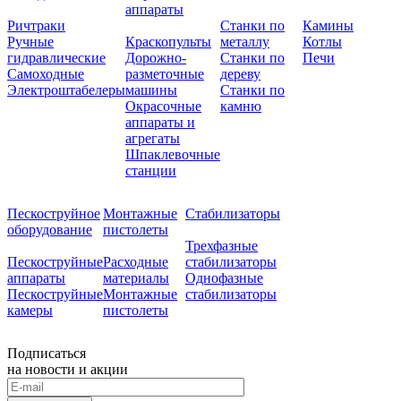
аппараты
Ричтраки
Станки по
Камины
Ручные
Краскопульты
металлу
Котлы
гидравлические
Дорожно-
Станки по
Печи
Самоходные
разметочные
дереву
Электроштабелеры
машины
Станки по
Окрасочные
камню
аппараты и
агрегаты
Шпаклевочные
станции
Пескоструйное
Монтажные
Стабилизаторы
оборудование
пистолеты
Трехфазные
Пескоструйные
Расходные
стабилизаторы
аппараты
материалы
Однофазные
Пескоструйные
Монтажные
стабилизаторы
камеры
пистолеты
Подписаться
на новости и акции