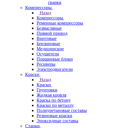
сварки
Компрессоры
Назад
Компрессоры
Ременные компрессоры
Безмасляные
Прямой привод
Винтовые
Бензиновые
Медицинские
Осушители
Поршневые блоки
Ресиверы
Электродвигатели
Краски
Назад
Краски
Грунтовки
Жидкая кровля
Краска по бетону
Краски по металлу
Полиуретановые составы
Резиновые краски
Эпоксидные составы
Станки