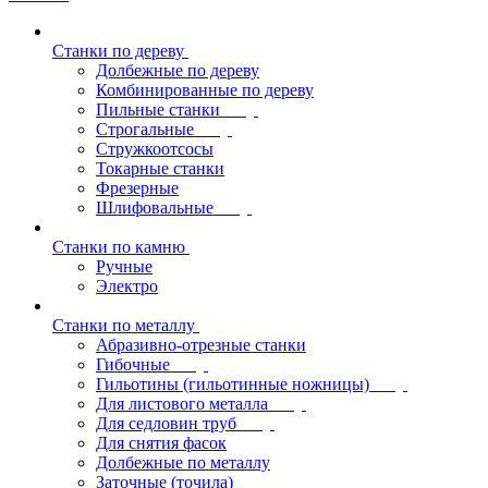
Станки по дереву
Долбежные по дереву
Комбинированные по дереву
Пильные станки
Строгальные
Стружкоотсосы
Токарные станки
Фрезерные
Шлифовальные
Станки по камню
Ручные
Электро
Станки по металлу
Абразивно-отрезные станки
Гибочные
Гильотины (гильотинные ножницы)
Для листового металла
Для седловин труб
Для снятия фасок
Долбежные по металлу
Заточные (точила)