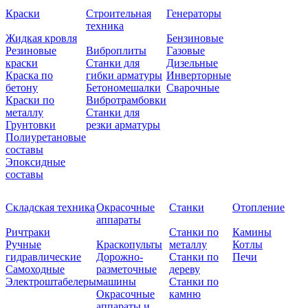
Краски
Строительная
Генераторы
техника
Жидкая кровля
Бензиновые
Резиновые
Виброплиты
Газовые
краски
Станки для
Дизельные
Краска по
гибки арматуры
Инверторные
бетону
Бетономешалки
Сварочные
Краски по
Вибротрамбовки
металлу
Станки для
Грунтовки
резки арматуры
Полиуретановые
составы
Эпоксидные
составы
Складская техника
Окрасочные
Станки
Отопление
аппараты
Ричтраки
Станки по
Камины
Ручные
Краскопульты
металлу
Котлы
гидравлические
Дорожно-
Станки по
Печи
Самоходные
разметочные
дереву
Электроштабелеры
машины
Станки по
Окрасочные
камню
аппараты и