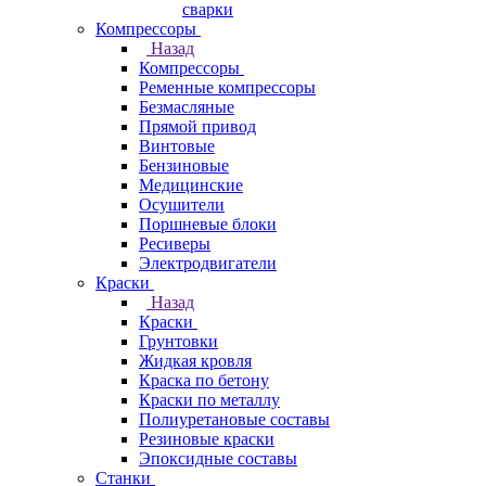
сварки
Компрессоры
Назад
Компрессоры
Ременные компрессоры
Безмасляные
Прямой привод
Винтовые
Бензиновые
Медицинские
Осушители
Поршневые блоки
Ресиверы
Электродвигатели
Краски
Назад
Краски
Грунтовки
Жидкая кровля
Краска по бетону
Краски по металлу
Полиуретановые составы
Резиновые краски
Эпоксидные составы
Станки