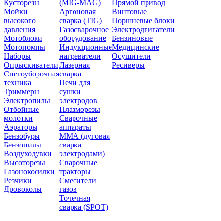
Кусторезы
(MIG-MAG)
Прямой привод
Мойки
Аргоновая
Винтовые
высокого
сварка (TIG)
Поршневые блоки
давления
Газосварочное
Электродвигатели
Мотоблоки
оборудование
Бензиновые
Мотопомпы
Индукционные
Медицинские
Наборы
нагреватели
Осушители
Опрыскиватели
Лазерная
Ресиверы
Снегоуборочная
сварка
техника
Печи для
Триммеры
сушки
Электропилы
электродов
Отбойные
Плазморезы
молотки
Сварочные
Аэраторы
аппараты
Бензобуры
ММА (дуговая
Бензопилы
сварка
Воздуходувки
электродами)
Высоторезы
Сварочные
Газонокосилки
тракторы
Резчики
Смесители
Дровоколы
газов
Точечная
сварка (SPOT)