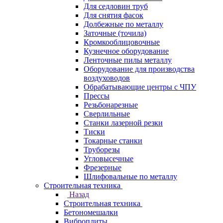
Для седловин труб
Для снятия фасок
Долбежные по металлу
Заточные (точила)
Кромкооблицовочные
Кузнечное оборудование
Ленточные пилы металлу
Оборудование для производства
воздуховодов
Обрабатывающие центры с ЧПУ
Прессы
Резьбонарезные
Сверлильные
Станки лазерной резки
Тиски
Токарные станки
Труборезы
Угловысечные
Фрезерные
Шлифовальные по металлу
Строительная техника
Назад
Строительная техника
Бетономешалки
Виброплиты