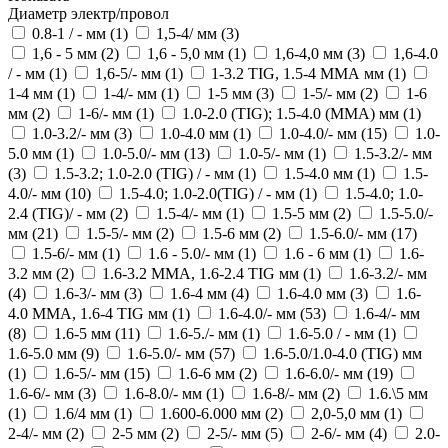
Диаметр электр/провол
0.8-1 / - мм (
1
)
1,5-4/ мм (
3
)
1,6 - 5 мм (
2
)
1,6 - 5,0 мм (
1
)
1,6-4,0 мм (
3
)
1,6-4.0
/ - мм (
1
)
1,6-5/- мм (
1
)
1-3.2 TIG, 1.5-4 ММА мм (
1
)
1-4 мм (
1
)
1-4/- мм (
1
)
1-5 мм (
3
)
1-5/- мм (
2
)
1-6
мм (
2
)
1-6/- мм (
1
)
1.0-2.0 (TIG); 1.5-4.0 (ММА) мм (
1
)
1.0-3.2/- мм (
3
)
1.0-4.0 мм (
1
)
1.0-4.0/- мм (
15
)
1.0-
5.0 мм (
1
)
1.0-5.0/- мм (
13
)
1.0-5/- мм (
1
)
1.5-3.2/- мм
(
3
)
1.5-3.2; 1.0-2.0 (TIG) / - мм (
1
)
1.5-4.0 мм (
1
)
1.5-
4.0/- мм (
10
)
1.5-4.0; 1.0-2.0(TIG) / - мм (
1
)
1.5-4.0; 1.0-
2.4 (TIG)/ - мм (
2
)
1.5-4/- мм (
1
)
1.5-5 мм (
2
)
1.5-5.0/-
мм (
21
)
1.5-5/- мм (
2
)
1.5-6 мм (
2
)
1.5-6.0/- мм (
17
)
1.5-6/- мм (
1
)
1.6 - 5.0/- мм (
1
)
1.6 - 6 мм (
1
)
1.6-
3.2 мм (
2
)
1.6-3.2 ММА, 1.6-2.4 TIG мм (
1
)
1.6-3.2/- мм
(
4
)
1.6-3/- мм (
3
)
1.6-4 мм (
4
)
1.6-4.0 мм (
3
)
1.6-
4.0 ММА, 1.6-4 TIG мм (
1
)
1.6-4.0/- мм (
53
)
1.6-4/- мм
(
8
)
1.6-5 мм (
11
)
1.6-5./- мм (
1
)
1.6-5.0 / - мм (
1
)
1.6-5.0 мм (
9
)
1.6-5.0/- мм (
57
)
1.6-5.0/1.0-4.0 (TIG) мм
(
1
)
1.6-5/- мм (
15
)
1.6-6 мм (
2
)
1.6-6.0/- мм (
19
)
1.6-6/- мм (
3
)
1.6-8.0/- мм (
1
)
1.6-8/- мм (
2
)
1.6.\5 мм
(
1
)
1.6/4 мм (
1
)
1.600-6.000 мм (
2
)
2,0-5,0 мм (
1
)
2-4/- мм (
2
)
2-5 мм (
2
)
2-5/- мм (
5
)
2-6/- мм (
4
)
2.0-