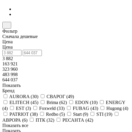
Фильтр
Сначала дешевые
Цена
Цена
3 882
163 921
323 960
483 998
644 037
Показать
Бренд
AURORA (
30
)
СВАРОГ (
49
)
ELITECH (
45
)
Brima (
62
)
EDON (
10
)
ENERGY
(
4
)
EST (
3
)
Foxweld (
33
)
FUBAG (
43
)
Hugong (
4
)
PATRIOT (
38
)
Redbo (
5
)
Start (
9
)
STI (
19
)
АВРОРА (
6
)
ПТК (
32
)
РЕСАНТА (
42
)
Показать все
Показать