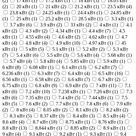
(
2
)
17 кВт (
1
)
17.2 кВт (
1
)
18 кВт (
3
)
18.05 кВт
(
2
)
20 кВт (
1
)
21 кВт (
2
)
21.2 кВт (
1
)
23.5 кВт (
4
)
23.8 кВт (
2
)
24.25 кВт (
1
)
24.4 кВт (
1
)
24.85 кВт
(
1
)
25 кВт (
1
)
25.2 кВт (
1
)
28.5 кВт (
1
)
3.3 кВт (
1
)
3.7 кВт (
6
)
3.9 кВт (
2
)
33 кВт (
2
)
4 кВт (
1
)
4.1
кВт (
2
)
4.3 кВт (
2
)
4.34 кВт (
1
)
4.4 кВт (
7
)
4.5
кВт (
1
)
4.55 кВт (
4
)
4.6 кВт (
2
)
4.62 кВт (
1
)
4.7
кВт (
4
)
4.8 кВт (
4
)
4.9 кВт (
10
)
4.97 кВт (
1
)
45
кВт (
1
)
5 кВт (
5
)
5.1 кВт (
1
)
5.2 кВт (
2
)
5.3 кВт
(
7
)
5.4 кВт (
6
)
5.5 кВт (
3
)
5.6 кВт (
4
)
5.68 кВт (
1
)
5.7 кВт (
4
)
5.8 кВт (
4
)
5.85 кВт (
1
)
5.9 кВт (
1
)
6 кВт (
8
)
6.08 кВт (
1
)
6.1 кВт (
13
)
6.2 кВт (
7
)
6.236 кВт (
1
)
6.3 кВт (
7
)
6.4 кВт (
4
)
6.5 кВт (
16
)
6.56 кВт (
1
)
6.58 кВт (
2
)
6.6 кВт (
7
)
6.7 кВт (
2
)
6.75 кВт (
1
)
6.8 кВт (
9
)
6.9 кВт (
5
)
7 кВт (
11
)
7.1
кВт (
6
)
7.2 кВт (
10
)
7.238 кВт (
1
)
7.26 кВт (
1
)
7.3
кВт (
6
)
7.35 кВт (
1
)
7.4 кВт (
5
)
7.44 кВт (
1
)
7.5
кВт (
5
)
7.6 кВт (
2
)
7.7 кВт (
3
)
7.8 кВт (
6
)
7.9 кВт
(
2
)
8 кВт (
4
)
8.05 кВт (
2
)
8.1 кВт (
3
)
8.2 кВт (
2
)
8.3 кВт (
5
)
8.37 кВт (
3
)
8.4 кВт (
3
)
8.5 кВт (
4
)
8.6 кВт (
4
)
8.7 кВт (
18
)
8.75 кВт (
1
)
8.76 кВт (
1
)
8.8 кВт (
13
)
8.844 кВт (
1
)
8.85 кВт (
2
)
8.9 кВт (
1
)
9 кВт (
4
)
9.1 кВт (
2
)
9.2 кВт (
1
)
9.3 кВт (
1
)
9.4