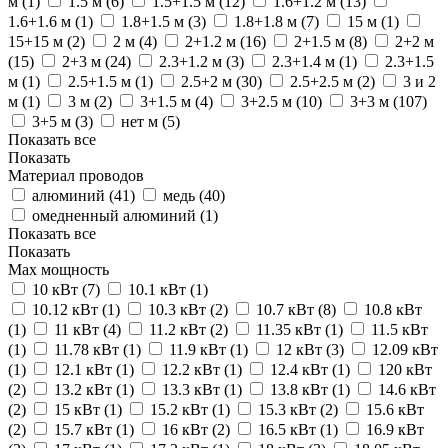
м (
1
)
1.5 м (
6
)
1.5+1.5 м (
12
)
1.6+1.2 м (
13
)
1.6+1.6 м (
1
)
1.8+1.5 м (
3
)
1.8+1.8 м (
7
)
15 м (
1
)
15+15 м (
2
)
2 м (
4
)
2+1.2 м (
16
)
2+1.5 м (
8
)
2+2 м
(
15
)
2+3 м (
24
)
2.3+1.2 м (
3
)
2.3+1.4 м (
1
)
2.3+1.5
м (
1
)
2.5+1.5 м (
1
)
2.5+2 м (
30
)
2.5+2.5 м (
2
)
3 и 2
м (
1
)
3 м (
2
)
3+1.5 м (
4
)
3+2.5 м (
10
)
3+3 м (
107
)
3+5 м (
3
)
нет м (
5
)
Показать все
Показать
Материал проводов
алюминий (
41
)
медь (
40
)
омедненный алюминий (
1
)
Показать все
Показать
Max мощность
10 кВт (
7
)
10.1 кВт (
1
)
10.12 кВт (
1
)
10.3 кВт (
2
)
10.7 кВт (
8
)
10.8 кВт
(
1
)
11 кВт (
4
)
11.2 кВт (
2
)
11.35 кВт (
1
)
11.5 кВт
(
1
)
11.78 кВт (
1
)
11.9 кВт (
1
)
12 кВт (
3
)
12.09 кВт
(
1
)
12.1 кВт (
1
)
12.2 кВт (
1
)
12.4 кВт (
1
)
120 кВт
(
2
)
13.2 кВт (
1
)
13.3 кВт (
1
)
13.8 кВт (
1
)
14.6 кВт
(
2
)
15 кВт (
1
)
15.2 кВт (
1
)
15.3 кВт (
2
)
15.6 кВт
(
2
)
15.7 кВт (
1
)
16 кВт (
2
)
16.5 кВт (
1
)
16.9 кВт