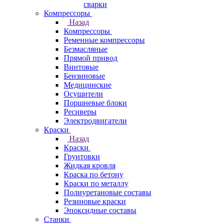
сварки
Компрессоры
Назад
Компрессоры
Ременные компрессоры
Безмасляные
Прямой привод
Винтовые
Бензиновые
Медицинские
Осушители
Поршневые блоки
Ресиверы
Электродвигатели
Краски
Назад
Краски
Грунтовки
Жидкая кровля
Краска по бетону
Краски по металлу
Полиуретановые составы
Резиновые краски
Эпоксидные составы
Станки