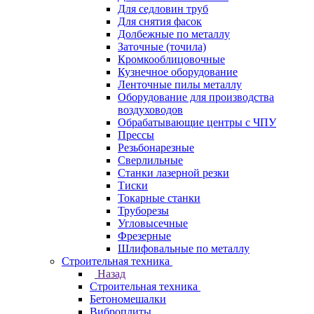
Для седловин труб
Для снятия фасок
Долбежные по металлу
Заточные (точила)
Кромкооблицовочные
Кузнечное оборудование
Ленточные пилы металлу
Оборудование для производства
воздуховодов
Обрабатывающие центры с ЧПУ
Прессы
Резьбонарезные
Сверлильные
Станки лазерной резки
Тиски
Токарные станки
Труборезы
Угловысечные
Фрезерные
Шлифовальные по металлу
Строительная техника
Назад
Строительная техника
Бетономешалки
Виброплиты