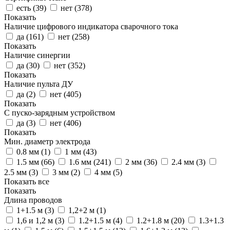
есть (
39
)
нет (
378
)
Показать
Наличие цифрового индикатора сварочного тока
да (
161
)
нет (
258
)
Показать
Наличие синергии
да (
30
)
нет (
352
)
Показать
Наличие пульта ДУ
да (
2
)
нет (
405
)
Показать
С пуско-зарядным устройством
да (
3
)
нет (
406
)
Показать
Мин. диаметр электрода
0.8 мм (
1
)
1 мм (
43
)
1.5 мм (
66
)
1.6 мм (
241
)
2 мм (
36
)
2.4 мм (
3
)
2.5 мм (
3
)
3 мм (
2
)
4 мм (
5
)
Показать все
Показать
Длина проводов
1+1.5 м (
3
)
1,2+2 м (
1
)
1,6 и 1,2 м (
3
)
1.2+1.5 м (
4
)
1.2+1.8 м (
20
)
1.3+1.3