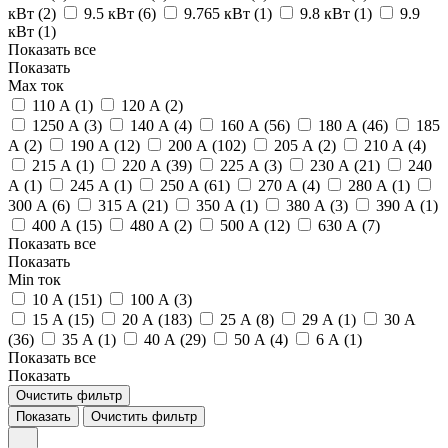
кВт (
2
)
9.5 кВт (
6
)
9.765 кВт (
1
)
9.8 кВт (
1
)
9.9
кВт (
1
)
Показать все
Показать
Max ток
110 А (
1
)
120 А (
2
)
1250 А (
3
)
140 А (
4
)
160 А (
56
)
180 А (
46
)
185
А (
2
)
190 А (
12
)
200 А (
102
)
205 А (
2
)
210 А (
4
)
215 А (
1
)
220 А (
39
)
225 А (
3
)
230 А (
21
)
240
А (
1
)
245 А (
1
)
250 А (
61
)
270 А (
4
)
280 А (
1
)
300 А (
6
)
315 А (
21
)
350 А (
1
)
380 А (
3
)
390 А (
1
)
400 А (
15
)
480 А (
2
)
500 А (
12
)
630 А (
7
)
Показать все
Показать
Min ток
10 А (
151
)
100 А (
3
)
15 А (
15
)
20 А (
183
)
25 А (
8
)
29 А (
1
)
30 А
(
36
)
35 А (
1
)
40 А (
29
)
50 А (
4
)
6 А (
1
)
Показать все
Показать
Очистить фильтр
Показать
Очистить фильтр