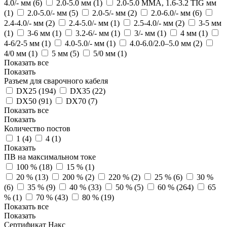
4.0/- мм (
6
)
2.0-5.0 мм (
1
)
2.0-5.0 ММА, 1.6-3.2 TIG мм
(
1
)
2.0-5.0/- мм (
5
)
2.0-5/- мм (
2
)
2.0-6.0/- мм (
6
)
2.4-4.0/- мм (
2
)
2.4-5.0/- мм (
1
)
2.5-4.0/- мм (
2
)
3-5 мм
(
1
)
3-6 мм (
1
)
3.2-6/- мм (
1
)
3/- мм (
1
)
4 мм (
1
)
4-6/2-5 мм (
1
)
4.0-5.0/- мм (
1
)
4.0-6.0/2.0–5.0 мм (
2
)
4/0 мм (
1
)
5 мм (
5
)
5/0 мм (
1
)
Показать все
Показать
Разъем для сварочного кабеля
DX25 (
194
)
DX35 (
22
)
DX50 (
91
)
DX70 (
7
)
Показать все
Показать
Количество постов
1 (
4
)
4 (
1
)
Показать
ПВ на максимальном токе
100 % (
18
)
15 % (
1
)
20 % (
13
)
200 % (
2
)
220 % (
2
)
25 % (
6
)
30 %
(
6
)
35 % (
9
)
40 % (
33
)
50 % (
5
)
60 % (
264
)
65
% (
1
)
70 % (
43
)
80 % (
19
)
Показать все
Показать
Сертификат Накс