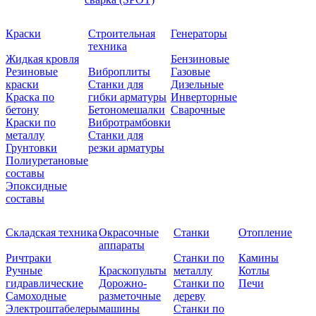
Краски
Строительная
Генераторы
техника
Жидкая кровля
Бензиновые
Резиновые
Виброплиты
Газовые
краски
Станки для
Дизельные
Краска по
гибки арматуры
Инверторные
бетону
Бетономешалки
Сварочные
Краски по
Вибротрамбовки
металлу
Станки для
Грунтовки
резки арматуры
Полиуретановые
составы
Эпоксидные
составы
Складская техника
Окрасочные
Станки
Отопление
аппараты
Ричтраки
Станки по
Камины
Ручные
Краскопульты
металлу
Котлы
гидравлические
Дорожно-
Станки по
Печи
Самоходные
разметочные
дереву
Электроштабелеры
машины
Станки по