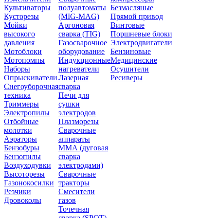
Культиваторы
полуавтоматы
Безмасляные
Кусторезы
(MIG-MAG)
Прямой привод
Мойки
Аргоновая
Винтовые
высокого
сварка (TIG)
Поршневые блоки
давления
Газосварочное
Электродвигатели
Мотоблоки
оборудование
Бензиновые
Мотопомпы
Индукционные
Медицинские
Наборы
нагреватели
Осушители
Опрыскиватели
Лазерная
Ресиверы
Снегоуборочная
сварка
техника
Печи для
Триммеры
сушки
Электропилы
электродов
Отбойные
Плазморезы
молотки
Сварочные
Аэраторы
аппараты
Бензобуры
ММА (дуговая
Бензопилы
сварка
Воздуходувки
электродами)
Высоторезы
Сварочные
Газонокосилки
тракторы
Резчики
Смесители
Дровоколы
газов
Точечная
сварка (SPOT)