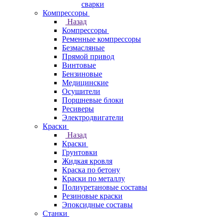
сварки
Компрессоры
Назад
Компрессоры
Ременные компрессоры
Безмасляные
Прямой привод
Винтовые
Бензиновые
Медицинские
Осушители
Поршневые блоки
Ресиверы
Электродвигатели
Краски
Назад
Краски
Грунтовки
Жидкая кровля
Краска по бетону
Краски по металлу
Полиуретановые составы
Резиновые краски
Эпоксидные составы
Станки