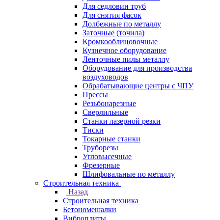
Для седловин труб
Для снятия фасок
Долбежные по металлу
Заточные (точила)
Кромкооблицовочные
Кузнечное оборудование
Ленточные пилы металлу
Оборудование для производства
воздуховодов
Обрабатывающие центры с ЧПУ
Прессы
Резьбонарезные
Сверлильные
Станки лазерной резки
Тиски
Токарные станки
Труборезы
Угловысечные
Фрезерные
Шлифовальные по металлу
Строительная техника
Назад
Строительная техника
Бетономешалки
Виброплиты