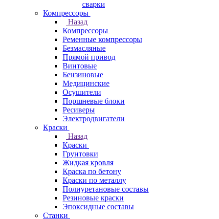
сварки
Компрессоры
Назад
Компрессоры
Ременные компрессоры
Безмасляные
Прямой привод
Винтовые
Бензиновые
Медицинские
Осушители
Поршневые блоки
Ресиверы
Электродвигатели
Краски
Назад
Краски
Грунтовки
Жидкая кровля
Краска по бетону
Краски по металлу
Полиуретановые составы
Резиновые краски
Эпоксидные составы
Станки