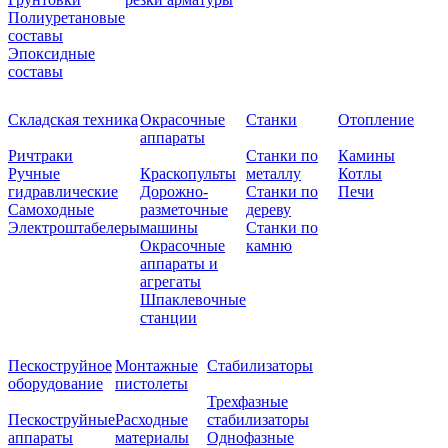
Полиуретановые
составы
Эпоксидные
составы
Складская техника
Окрасочные
Станки
Отопление
аппараты
Ричтраки
Станки по
Камины
Ручные
Краскопульты
металлу
Котлы
гидравлические
Дорожно-
Станки по
Печи
Самоходные
разметочные
дереву
Электроштабелеры
машины
Станки по
Окрасочные
камню
аппараты и
агрегаты
Шпаклевочные
станции
Пескоструйное
Монтажные
Стабилизаторы
оборудование
пистолеты
Трехфазные
Пескоструйные
Расходные
стабилизаторы
аппараты
материалы
Однофазные