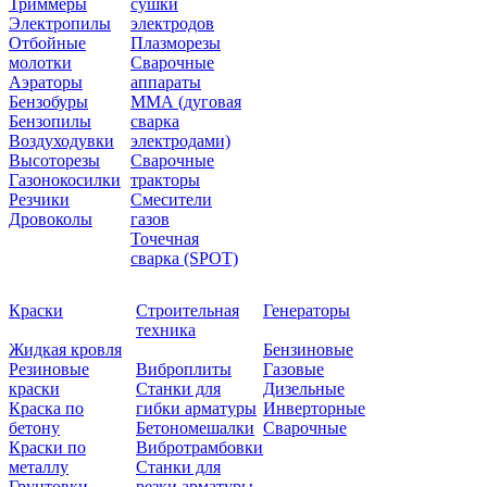
Триммеры
сушки
Электропилы
электродов
Отбойные
Плазморезы
молотки
Сварочные
Аэраторы
аппараты
Бензобуры
ММА (дуговая
Бензопилы
сварка
Воздуходувки
электродами)
Высоторезы
Сварочные
Газонокосилки
тракторы
Резчики
Смесители
Дровоколы
газов
Точечная
сварка (SPOT)
Краски
Строительная
Генераторы
техника
Жидкая кровля
Бензиновые
Резиновые
Виброплиты
Газовые
краски
Станки для
Дизельные
Краска по
гибки арматуры
Инверторные
бетону
Бетономешалки
Сварочные
Краски по
Вибротрамбовки
металлу
Станки для
Грунтовки
резки арматуры