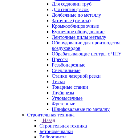
Для седловин труб
Для снятия фасок
Долбежные по металлу
Заточные (точила)
Кромкооблицовочные
Кузнечное оборудование
Ленточные пилы металлу
Оборудование для производства
воздуховодов
Обрабатывающие центры с ЧПУ
Прессы
Резьбонарезные
Сверлильные
Станки лазерной резки
Тиски
Токарные станки
Труборезы
Угловысечные
Фрезерные
Шлифовальные по металлу
Строительная техника
Назад
Строительная техника
Бетономешалки
Виброплиты