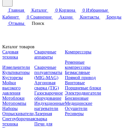
Главная
Каталог
0
Корзина
0
Избранные
Кабинет
0
Сравнение
Акции
Контакты
Бренды
Отзывы
Поиск
Каталог товаров
Садовая
Сварочные
Компрессоры
техника
аппараты
Ременные
Измельчители
Сварочные
компрессоры
Культиваторы
полуавтоматы
Безмасляные
Кусторезы
(MIG-MAG)
Прямой привод
Мойки
Аргоновая
Винтовые
высокого
сварка (TIG)
Поршневые блоки
давления
Газосварочное
Электродвигатели
Мотоблоки
оборудование
Бензиновые
Мотопомпы
Индукционные
Медицинские
Наборы
нагреватели
Осушители
Опрыскиватели
Лазерная
Ресиверы
Снегоуборочная
сварка
техника
Печи для