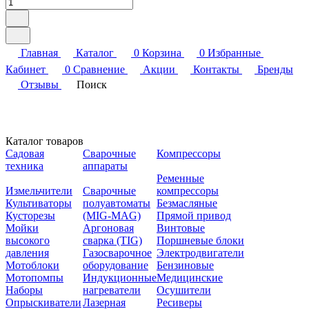
Главная
Каталог
0
Корзина
0
Избранные
Кабинет
0
Сравнение
Акции
Контакты
Бренды
Отзывы
Поиск
Каталог товаров
Садовая
Сварочные
Компрессоры
техника
аппараты
Ременные
Измельчители
Сварочные
компрессоры
Культиваторы
полуавтоматы
Безмасляные
Кусторезы
(MIG-MAG)
Прямой привод
Мойки
Аргоновая
Винтовые
высокого
сварка (TIG)
Поршневые блоки
давления
Газосварочное
Электродвигатели
Мотоблоки
оборудование
Бензиновые
Мотопомпы
Индукционные
Медицинские
Наборы
нагреватели
Осушители
Опрыскиватели
Лазерная
Ресиверы