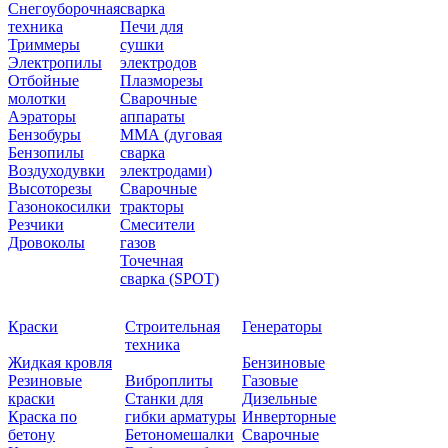
Снегоуборочная
сварка
техника
Печи для
Триммеры
сушки
Электропилы
электродов
Отбойные
Плазморезы
молотки
Сварочные
Аэраторы
аппараты
Бензобуры
ММА (дуговая
Бензопилы
сварка
Воздуходувки
электродами)
Высоторезы
Сварочные
Газонокосилки
тракторы
Резчики
Смесители
Дровоколы
газов
Точечная
сварка (SPOT)
Краски
Строительная
Генераторы
техника
Жидкая кровля
Бензиновые
Резиновые
Виброплиты
Газовые
краски
Станки для
Дизельные
Краска по
гибки арматуры
Инверторные
бетону
Бетономешалки
Сварочные