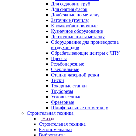
Для седловин труб
Для снятия фасок
Долбежные по металлу
Заточные (точила)
Кромкооблицовочные
Кузнечное оборудование
Ленточные пилы металлу
Оборудование для производства
воздуховодов
Обрабатывающие центры с ЧПУ
Прессы
Резьбонарезные
Сверлильные
Станки лазерной резки
Тиски
Токарные станки
Труборезы
Угловысечные
Фрезерные
Шлифовальные по металлу
Строительная техника
Назад
Строительная техника
Бетономешалки
Виброплиты