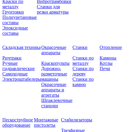
Краски по
Вибротрамбовки
металлу
Станки для
Грунтовки
резки арматуры
Полиуретановые
составы
Эпоксидные
составы
Складская техника
Окрасочные
Станки
Отопление
аппараты
Ричтраки
Станки по
Камины
Ручные
Краскопульты
металлу
Котлы
гидравлические
Дорожно-
Станки по
Печи
Самоходные
разметочные
дереву
Электроштабелеры
машины
Станки по
Окрасочные
камню
аппараты и
агрегаты
Шпаклевочные
станции
Пескоструйное
Монтажные
Стабилизаторы
оборудование
пистолеты
Трехфазные