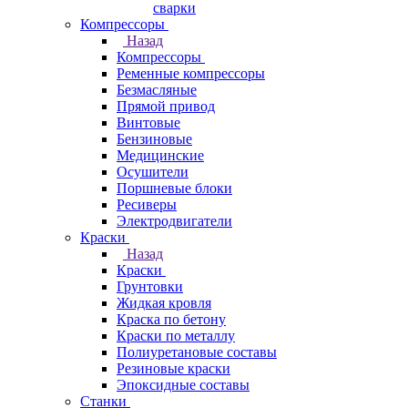
сварки
Компрессоры
Назад
Компрессоры
Ременные компрессоры
Безмасляные
Прямой привод
Винтовые
Бензиновые
Медицинские
Осушители
Поршневые блоки
Ресиверы
Электродвигатели
Краски
Назад
Краски
Грунтовки
Жидкая кровля
Краска по бетону
Краски по металлу
Полиуретановые составы
Резиновые краски
Эпоксидные составы
Станки