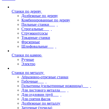
Станки по дереву
Долбежные по дереву
Комбинированные по дереву
Пильные станки
Строгальные
Стружкоотсосы
Токарные станки
Фрезерные
Шлифовальные
Станки по камню
Ручные
Электро
Станки по металлу
Абразивно-отрезные станки
Гибочные
Гильотины (гильотинные ножницы)
Для листового металла
Для седловин труб
Для снятия фасок
Долбежные по металлу
Заточные (точила)