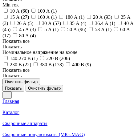
Min ток
10 А (
60
)
100 А (
1
)
15 А (
27
)
160 А (
1
)
180 А (
1
)
20 А (
93
)
25 А
(
3
)
26 А (
5
)
30 А (
57
)
35 А (
4
)
36.4 А (
1
)
40 А
(
45
)
45 А (
3
)
5 А (
1
)
50 А (
96
)
53 А (
1
)
60 А
(
17
)
80 А (
4
)
Показать все
Показать
Номинальное напряжение на входе
140-270 В (
1
)
220 В (
206
)
230 В (
22
)
380 В (
178
)
400 В (
9
)
Показать все
Показать
Очистить фильтр
Показать
Очистить фильтр
Главная
Каталог
Сварочные аппараты
Сварочные полуавтоматы (MIG-MAG)