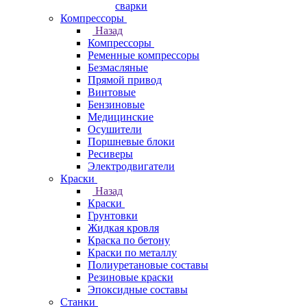
сварки
Компрессоры
Назад
Компрессоры
Ременные компрессоры
Безмасляные
Прямой привод
Винтовые
Бензиновые
Медицинские
Осушители
Поршневые блоки
Ресиверы
Электродвигатели
Краски
Назад
Краски
Грунтовки
Жидкая кровля
Краска по бетону
Краски по металлу
Полиуретановые составы
Резиновые краски
Эпоксидные составы
Станки