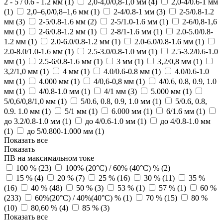
2 - 5 / 0.6 - 1.2 мм (
1
)
2,0-4,0/0,8-1,0 мм (
4
)
2,0-4/0.6-1 мм
(
1
)
2,0–6,0/0,8–1,6 мм (
1
)
2-4/0.8-1 мм (
3
)
2-5/0.8-1.2
мм (
3
)
2-5/0.8-1.6 мм (
2
)
2-5/1.0-1.6 мм (
1
)
2-6/0,8-1,6
мм (
1
)
2-6/0.8-1.2 мм (
1
)
2-8/1-1.6 мм (
1
)
2.0-5.0/0.8-
1.2 мм (
1
)
2.0-6.0/0.8-1.2 мм (
1
)
2.0-6.0/0.8-1.6 мм (
1
)
2.0-8.0/1.0-1.6 мм (
1
)
2.5-3.0/0.8-1.0 мм (
1
)
2.5-3.2/0.6-1.0
мм (
1
)
2.5-6/0.8-1.6 мм (
1
)
3 мм (
1
)
3,2/0,8 мм (
1
)
3,2/1,0 мм (
1
)
4 мм (
1
)
4.0/0.6-0.8 мм (
1
)
4.0/0.6-1.0
мм (
1
)
4.000 мм (
1
)
4/0,6-0,8 мм (
1
)
4/0.6, 0.8, 0.9, 1.0
мм (
1
)
4/0.8-1.0 мм (
1
)
4/1 мм (
3
)
5.000 мм (
1
)
5/0,6/0,8/1,0 мм (
1
)
5/0.6, 0.8, 0.9, 1.0 мм (
1
)
5/0.6, 0.8,
0.9. 1.0 мм (
1
)
5/1 мм (
1
)
6.000 мм (
1
)
6/1.6 мм (
1
)
до 3.2/0.8-1.0 мм (
1
)
до 4/0.6-1.0 мм (
1
)
до 4/0.8-1.0 мм
(
1
)
до 5/0.800-1.000 мм (
1
)
Показать все
Показать
ПВ на максимальном токе
100 % (
23
)
100% (20°С) / 60% (40°С) % (
2
)
15 % (
4
)
20 % (
7
)
25 % (
16
)
30 % (
11
)
35 %
(
16
)
40 % (
48
)
50 % (
3
)
53 % (
1
)
57 % (
1
)
60 %
(
233
)
60%(20°С) / 40%(40°С) % (
1
)
70 % (
15
)
80 %
(
10
)
80,60 % (
4
)
85 % (
3
)
Показать все