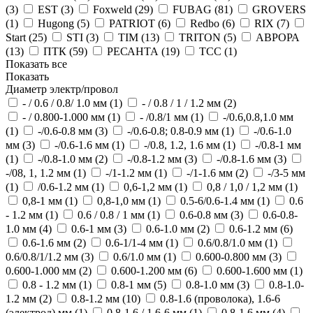
(
3
)
EST (
3
)
Foxweld (
29
)
FUBAG (
81
)
GROVERS
(
1
)
Hugong (
5
)
PATRIOT (
6
)
Redbo (
6
)
RIX (
7
)
Start (
25
)
STI (
3
)
TIM (
13
)
TRITON (
5
)
АВРОРА
(
13
)
ПТК (
59
)
РЕСАНТА (
19
)
ТСС (
1
)
Показать все
Показать
Диаметр электр/провол
- / 0.6 / 0.8/ 1.0 мм (
1
)
- / 0.8 / 1 / 1.2 мм (
2
)
- / 0.800-1.000 мм (
1
)
- /0.8/1 мм (
1
)
-/0.6,0.8,1.0 мм
(
1
)
-/0.6-0.8 мм (
3
)
-/0.6-0.8; 0.8-0.9 мм (
1
)
-/0.6-1.0
мм (
3
)
-/0.6-1.6 мм (
1
)
-/0.8, 1.2, 1.6 мм (
1
)
-/0.8-1 мм
(
1
)
-/0.8-1.0 мм (
2
)
-/0.8-1.2 мм (
3
)
-/0.8-1.6 мм (
3
)
-/08, 1, 1.2 мм (
1
)
-/1-1.2 мм (
1
)
-/1-1.6 мм (
2
)
-/3-5 мм
(
1
)
/0.6-1.2 мм (
1
)
0,6-1,2 мм (
1
)
0,8 / 1,0 / 1,2 мм (
1
)
0,8-1 мм (
1
)
0,8-1,0 мм (
1
)
0.5-6/0.6-1.4 мм (
1
)
0.6
- 1.2 мм (
1
)
0.6 / 0.8 / 1 мм (
1
)
0.6-0.8 мм (
3
)
0.6-0.8-
1.0 мм (
4
)
0.6-1 мм (
3
)
0.6-1.0 мм (
2
)
0.6-1.2 мм (
6
)
0.6-1.6 мм (
2
)
0.6-1/1-4 мм (
1
)
0.6/0.8/1.0 мм (
1
)
0.6/0.8/1/1.2 мм (
3
)
0.6/1.0 мм (
1
)
0.600-0.800 мм (
3
)
0.600-1.000 мм (
2
)
0.600-1.200 мм (
6
)
0.600-1.600 мм (
1
)
0.8 - 1.2 мм (
1
)
0.8-1 мм (
5
)
0.8-1.0 мм (
3
)
0.8-1.0-
1.2 мм (
2
)
0.8-1.2 мм (
10
)
0.8-1.6 (проволока), 1.6-6
(электрод) мм (
1
)
0.8-1.6 / 1.6-6 мм (
1
)
0.8-1.6 мм (
4
)