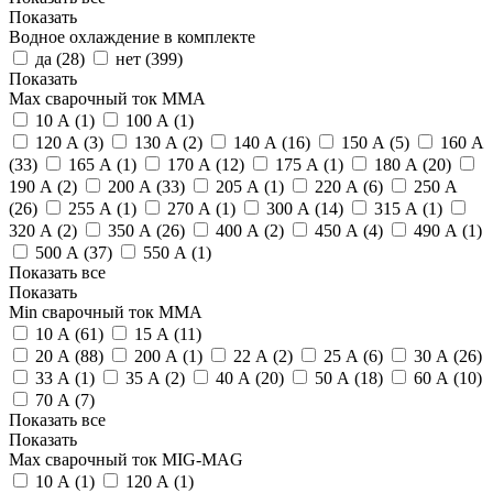
Показать
Водное охлаждение в комплекте
да (
28
)
нет (
399
)
Показать
Max сварочный ток ММА
10 А (
1
)
100 А (
1
)
120 А (
3
)
130 А (
2
)
140 А (
16
)
150 А (
5
)
160 А
(
33
)
165 А (
1
)
170 А (
12
)
175 А (
1
)
180 А (
20
)
190 А (
2
)
200 А (
33
)
205 А (
1
)
220 А (
6
)
250 А
(
26
)
255 А (
1
)
270 А (
1
)
300 А (
14
)
315 А (
1
)
320 А (
2
)
350 А (
26
)
400 А (
2
)
450 А (
4
)
490 А (
1
)
500 А (
37
)
550 А (
1
)
Показать все
Показать
Min сварочный ток ММА
10 А (
61
)
15 А (
11
)
20 А (
88
)
200 А (
1
)
22 А (
2
)
25 А (
6
)
30 А (
26
)
33 А (
1
)
35 А (
2
)
40 А (
20
)
50 А (
18
)
60 А (
10
)
70 А (
7
)
Показать все
Показать
Max сварочный ток MIG-MAG
10 А (
1
)
120 А (
1
)