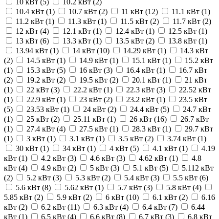
10 кВт (
5
)
10.2 кВт (
2
)
10.4 кВт (
1
)
10.7 кВт (
2
)
11 кВт (
12
)
11.1 кВт (
1
)
11.2 кВт (
1
)
11.3 кВт (
1
)
11.5 кВт (
2
)
11.7 кВт (
2
)
12 кВт (
4
)
12.1 кВт (
1
)
12.4 кВт (
1
)
12.5 кВт (
1
)
13 кВт (
6
)
13.3 кВт (
1
)
13.5 кВт (
2
)
13.8 кВт (
1
)
13.94 кВт (
1
)
14 кВт (
10
)
14.29 кВт (
1
)
14.3 кВт
(
2
)
14.5 кВт (
1
)
14.9 кВт (
1
)
15.1 кВт (
1
)
15.2 кВт
(
1
)
15.3 кВт (
5
)
16 кВт (
3
)
16.4 кВт (
1
)
16.7 кВт
(
2
)
19.2 кВт (
2
)
19.5 кВт (
2
)
20.1 кВт (
1
)
21 кВт
(
1
)
22 кВт (
3
)
22.2 кВт (
1
)
22.3 кВт (
3
)
22.52 кВт
(
1
)
22.9 кВт (
1
)
23 кВт (
2
)
23.2 кВт (
1
)
23.5 кВт
(
5
)
23.53 кВт (
1
)
24 кВт (
2
)
24.4 кВт (
5
)
24.7 кВт
(
1
)
25 кВт (
2
)
25.11 кВт (
1
)
26 кВт (
16
)
26.7 кВт
(
1
)
27.4 кВт (
4
)
27.5 кВт (
1
)
28.3 кВт (
1
)
29.7 кВт
(
1
)
3 кВт (
1
)
3.1 кВт (
1
)
3.5 кВт (
2
)
3.74 кВт (
1
)
30 кВт (
1
)
34 кВт (
1
)
4 кВт (
5
)
4.1 кВт (
1
)
4.19
кВт (
1
)
4.2 кВт (
3
)
4.6 кВт (
3
)
4.62 кВт (
1
)
4.8
кВт (
4
)
4.9 кВт (
2
)
5 кВт (
3
)
5.1 кВт (
5
)
5.112 кВт
(
2
)
5.2 кВт (
3
)
5.3 кВт (
2
)
5.4 кВт (
3
)
5.5 кВт (
6
)
5.6 кВт (
8
)
5.62 кВт (
1
)
5.7 кВт (
3
)
5.8 кВт (
4
)
5.85 кВт (
2
)
5.9 кВт (
2
)
6 кВт (
10
)
6.1 кВт (
2
)
6.16
кВт (
2
)
6.2 кВт (
11
)
6.3 кВт (
4
)
6.4 кВт (
7
)
6.44
кВт (
1
)
6.5 кВт (
4
)
6.6 кВт (
8
)
6.7 кВт (
3
)
6.8 кВт