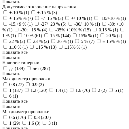
Показать
Допустимое отклонение напряжения
+-10 % (
1
)
+-15 % (
3
)
+-15% % (
7
)
+/- 15 % (
3
)
+/-10 % (
1
)
-10/+10 % (
1
)
-15,+9 % (
1
)
-27/+23 % (
5
)
-30/+10 % (
1
)
-30; +10
% (
1
)
-30; +15 % (
4
)
-35% +10% % (
15
)
0.15 % (
1
)
1 % (
1
)
10 % (
61
)
15 % (
144
)
15% % (
1
)
20 % (
2
)
22 % (
2
)
23 % (
2
)
36 % (
1
)
5 % (
7
)
± 15% % (
1
)
±10 % (
1
)
±15 % (
13
)
±15% % (
1
)
Показать все
Показать
Наличие синергии
да (
139
)
нет (
287
)
Показать
Max диаметр проволоки
0.8 (
27
)
0.9 (
2
)
1 (
187
)
1.2 (
120
)
1.4 (
1
)
1.6 (
76
)
2 (
2
)
5 (
1
)
6 (
1
)
Показать все
Показать
Min диаметр проволоки
0.6 (
176
)
0.8 (
207
)
1 (
29
)
1.6 (
3
)
3 (
1
)
Показать все