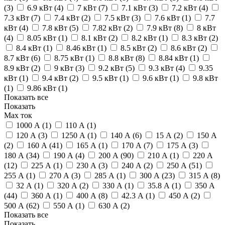
(
3
)
6.9 кВт (
4
)
7 кВт (
7
)
7.1 кВт (
3
)
7.2 кВт (
4
)
7.3 кВт (
7
)
7.4 кВт (
2
)
7.5 кВт (
3
)
7.6 кВт (
1
)
7.7
кВт (
4
)
7.8 кВт (
5
)
7.82 кВт (
2
)
7.9 кВт (
8
)
8 кВт
(
4
)
8.05 кВт (
1
)
8.1 кВт (
2
)
8.2 кВт (
1
)
8.3 кВт (
2
)
8.4 кВт (
1
)
8.46 кВт (
1
)
8.5 кВт (
2
)
8.6 кВт (
2
)
8.7 кВт (
6
)
8.75 кВт (
1
)
8.8 кВт (
8
)
8.84 кВт (
1
)
8.9 кВт (
2
)
9 кВт (
3
)
9.2 кВт (
5
)
9.3 кВт (
4
)
9.35
кВт (
1
)
9.4 кВт (
2
)
9.5 кВт (
1
)
9.6 кВт (
1
)
9.8 кВт
(
1
)
9.86 кВт (
1
)
Показать все
Показать
Max ток
1000 А (
1
)
110 А (
1
)
120 А (
3
)
1250 А (
1
)
140 А (
6
)
15 А (
2
)
150 А
(
2
)
160 А (
41
)
165 А (
1
)
170 А (
7
)
175 А (
3
)
180 А (
34
)
190 А (
4
)
200 А (
90
)
210 А (
1
)
220 А
(
12
)
225 А (
1
)
230 А (
3
)
240 А (
2
)
250 А (
51
)
255 А (
1
)
270 А (
3
)
285 А (
1
)
300 А (
23
)
315 А (
8
)
32 А (
1
)
320 А (
2
)
330 А (
1
)
35.8 А (
1
)
350 А
(
44
)
360 А (
1
)
400 А (
8
)
42.3 А (
1
)
450 А (
2
)
500 А (
62
)
550 А (
1
)
630 А (
2
)
Показать все
Показать