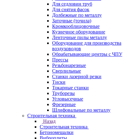
Для седловин труб
Для снятия фасок
Долбежные по металлу
Заточные (точила)
Кромкооблицовочные
Кузнечное оборудование
Ленточные пилы металлу
Оборудование для производства
воздуховодов
Обрабатывающие центры с ЧПУ
Прессы
Резьбонарезные
Сверлильные
Станки лазерной резки
Тиски
Токарные станки
Труборезы
Угловысечные
Фрезерные
Шлифовальные по металлу
Строительная техника
Назад
Строительная техника
Бетономешалки
Виброплиты