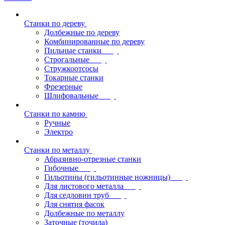
Станки по дереву
Долбежные по дереву
Комбинированные по дереву
Пильные станки
Строгальные
Стружкоотсосы
Токарные станки
Фрезерные
Шлифовальные
Станки по камню
Ручные
Электро
Станки по металлу
Абразивно-отрезные станки
Гибочные
Гильотины (гильотинные ножницы)
Для листового металла
Для седловин труб
Для снятия фасок
Долбежные по металлу
Заточные (точила)