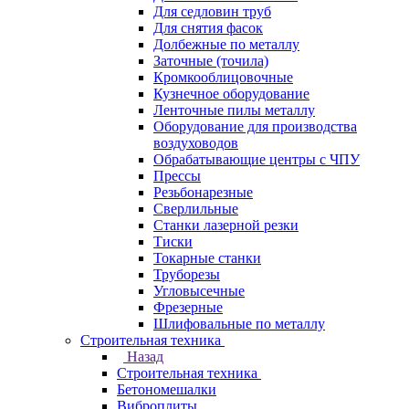
Для седловин труб
Для снятия фасок
Долбежные по металлу
Заточные (точила)
Кромкооблицовочные
Кузнечное оборудование
Ленточные пилы металлу
Оборудование для производства
воздуховодов
Обрабатывающие центры с ЧПУ
Прессы
Резьбонарезные
Сверлильные
Станки лазерной резки
Тиски
Токарные станки
Труборезы
Угловысечные
Фрезерные
Шлифовальные по металлу
Строительная техника
Назад
Строительная техника
Бетономешалки
Виброплиты