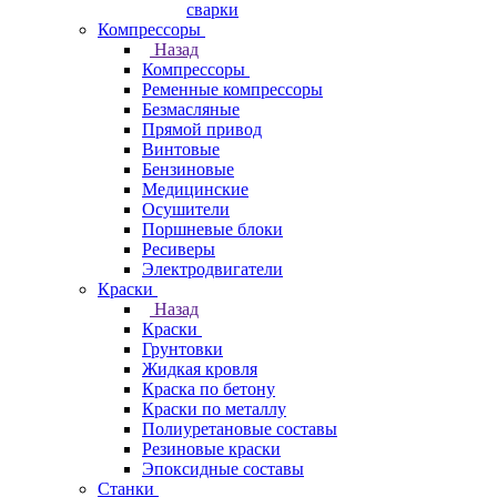
сварки
Компрессоры
Назад
Компрессоры
Ременные компрессоры
Безмасляные
Прямой привод
Винтовые
Бензиновые
Медицинские
Осушители
Поршневые блоки
Ресиверы
Электродвигатели
Краски
Назад
Краски
Грунтовки
Жидкая кровля
Краска по бетону
Краски по металлу
Полиуретановые составы
Резиновые краски
Эпоксидные составы
Станки