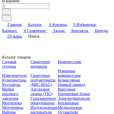
В корзину
Главная
Каталог
0
Корзина
0
Избранные
Кабинет
0
Сравнение
Акции
Контакты
Бренды
Отзывы
Поиск
Каталог товаров
Садовая
Сварочные
Компрессоры
техника
аппараты
Ременные
Измельчители
Сварочные
компрессоры
Культиваторы
полуавтоматы
Безмасляные
Кусторезы
(MIG-MAG)
Прямой привод
Мойки
Аргоновая
Винтовые
высокого
сварка (TIG)
Поршневые блоки
давления
Газосварочное
Электродвигатели
Мотоблоки
оборудование
Бензиновые
Мотопомпы
Индукционные
Медицинские
Наборы
нагреватели
Осушители