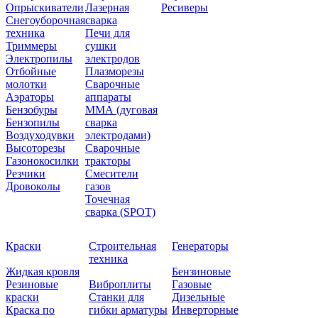
Опрыскиватели
Лазерная
Ресиверы
Снегоуборочная
сварка
техника
Печи для
Триммеры
сушки
Электропилы
электродов
Отбойные
Плазморезы
молотки
Сварочные
Аэраторы
аппараты
Бензобуры
ММА (дуговая
Бензопилы
сварка
Воздуходувки
электродами)
Высоторезы
Сварочные
Газонокосилки
тракторы
Резчики
Смесители
Дровоколы
газов
Точечная
сварка (SPOT)
Краски
Строительная
Генераторы
техника
Жидкая кровля
Бензиновые
Резиновые
Виброплиты
Газовые
краски
Станки для
Дизельные
Краска по
гибки арматуры
Инверторные