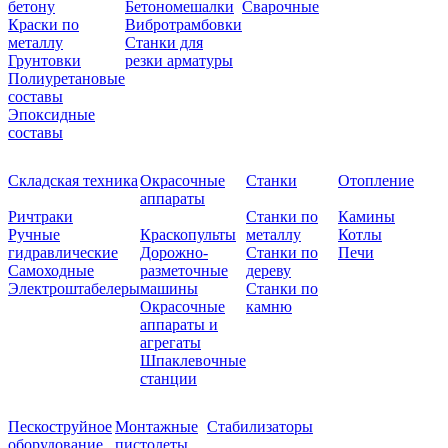
бетону
Бетономешалки
Сварочные
Краски по
Вибротрамбовки
металлу
Станки для
Грунтовки
резки арматуры
Полиуретановые
составы
Эпоксидные
составы
Складская техника
Окрасочные
Станки
Отопление
аппараты
Ричтраки
Станки по
Камины
Ручные
Краскопульты
металлу
Котлы
гидравлические
Дорожно-
Станки по
Печи
Самоходные
разметочные
дереву
Электроштабелеры
машины
Станки по
Окрасочные
камню
аппараты и
агрегаты
Шпаклевочные
станции
Пескоструйное
Монтажные
Стабилизаторы
оборудование
пистолеты