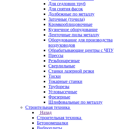
Для седловин труб
Для снятия фасок
Долбежные по металлу
Заточные (точила)
Кромкооблицовочные
Кузнечное оборудование
Ленточные пилы металлу
Оборудование для производства
воздуховодов
Обрабатывающие центры с ЧПУ
Прессы
Резьбонарезные
Сверлильные
Станки лазерной резки
Тиски
Токарные станки
Труборезы
Угловысечные
Фрезерные
Шлифовальные по металлу
Строительная техника
Назад
Строительная техника
Бетономешалки
Виброплиты