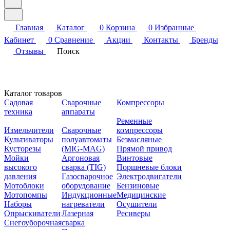
Главная
Каталог
0
Корзина
0
Избранные
Кабинет
0
Сравнение
Акции
Контакты
Бренды
Отзывы
Поиск
Каталог товаров
Садовая
Сварочные
Компрессоры
техника
аппараты
Ременные
Измельчители
Сварочные
компрессоры
Культиваторы
полуавтоматы
Безмасляные
Кусторезы
(MIG-MAG)
Прямой привод
Мойки
Аргоновая
Винтовые
высокого
сварка (TIG)
Поршневые блоки
давления
Газосварочное
Электродвигатели
Мотоблоки
оборудование
Бензиновые
Мотопомпы
Индукционные
Медицинские
Наборы
нагреватели
Осушители
Опрыскиватели
Лазерная
Ресиверы
Снегоуборочная
сварка