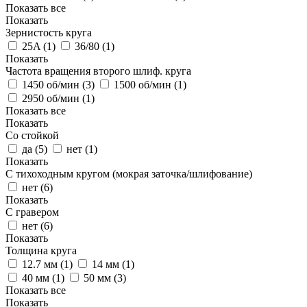
Показать все
Показать
Зернистость круга
25A (
1
)
36/80 (
1
)
Показать
Частота вращения второго шлиф. круга
1450 об/мин (
3
)
1500 об/мин (
1
)
2950 об/мин (
1
)
Показать все
Показать
Со стойкой
да (
5
)
нет (
1
)
Показать
С тихоходным кругом (мокрая заточка/шлифование)
нет (
6
)
Показать
С гравером
нет (
6
)
Показать
Толщина круга
12.7 мм (
1
)
14 мм (
1
)
40 мм (
1
)
50 мм (
3
)
Показать все
Показать