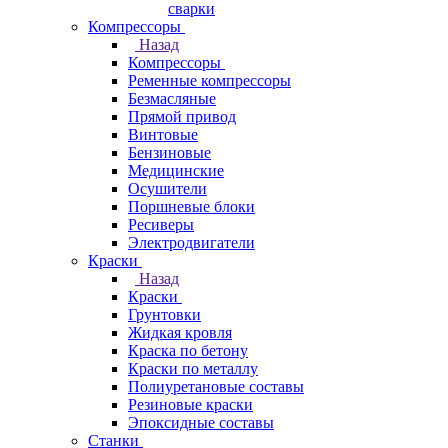
сварки
Компрессоры
Назад
Компрессоры
Ременные компрессоры
Безмасляные
Прямой привод
Винтовые
Бензиновые
Медицинские
Осушители
Поршневые блоки
Ресиверы
Электродвигатели
Краски
Назад
Краски
Грунтовки
Жидкая кровля
Краска по бетону
Краски по металлу
Полиуретановые составы
Резиновые краски
Эпоксидные составы
Станки