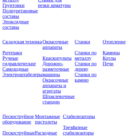
Грунтовки
резки арматуры
Полиуретановые
составы
Эпоксидные
составы
Складская техника
Окрасочные
Станки
Отопление
аппараты
Ричтраки
Станки по
Камины
Ручные
Краскопульты
металлу
Котлы
гидравлические
Дорожно-
Станки по
Печи
Самоходные
разметочные
дереву
Электроштабелеры
машины
Станки по
Окрасочные
камню
аппараты и
агрегаты
Шпаклевочные
станции
Пескоструйное
Монтажные
Стабилизаторы
оборудование
пистолеты
Трехфазные
Пескоструйные
Расходные
стабилизаторы