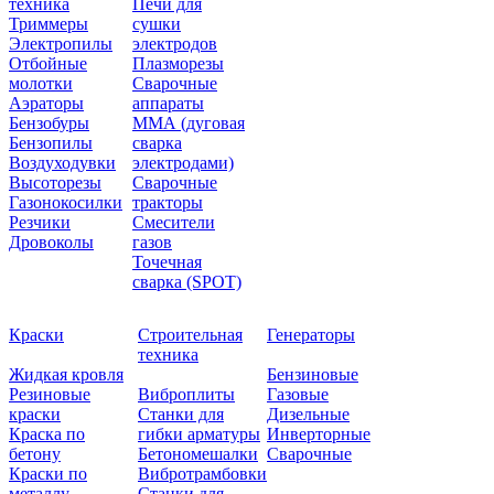
техника
Печи для
Триммеры
сушки
Электропилы
электродов
Отбойные
Плазморезы
молотки
Сварочные
Аэраторы
аппараты
Бензобуры
ММА (дуговая
Бензопилы
сварка
Воздуходувки
электродами)
Высоторезы
Сварочные
Газонокосилки
тракторы
Резчики
Смесители
Дровоколы
газов
Точечная
сварка (SPOT)
Краски
Строительная
Генераторы
техника
Жидкая кровля
Бензиновые
Резиновые
Виброплиты
Газовые
краски
Станки для
Дизельные
Краска по
гибки арматуры
Инверторные
бетону
Бетономешалки
Сварочные
Краски по
Вибротрамбовки
металлу
Станки для