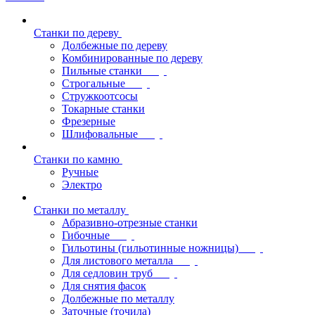
Станки по дереву
Долбежные по дереву
Комбинированные по дереву
Пильные станки
Строгальные
Стружкоотсосы
Токарные станки
Фрезерные
Шлифовальные
Станки по камню
Ручные
Электро
Станки по металлу
Абразивно-отрезные станки
Гибочные
Гильотины (гильотинные ножницы)
Для листового металла
Для седловин труб
Для снятия фасок
Долбежные по металлу
Заточные (точила)