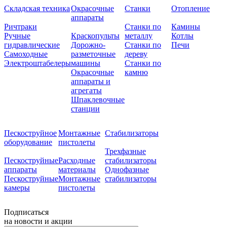
Складская техника
Окрасочные
Станки
Отопление
аппараты
Ричтраки
Станки по
Камины
Ручные
Краскопульты
металлу
Котлы
гидравлические
Дорожно-
Станки по
Печи
Самоходные
разметочные
дереву
Электроштабелеры
машины
Станки по
Окрасочные
камню
аппараты и
агрегаты
Шпаклевочные
станции
Пескоструйное
Монтажные
Стабилизаторы
оборудование
пистолеты
Трехфазные
Пескоструйные
Расходные
стабилизаторы
аппараты
материалы
Однофазные
Пескоструйные
Монтажные
стабилизаторы
камеры
пистолеты
Подписаться
на новости и акции