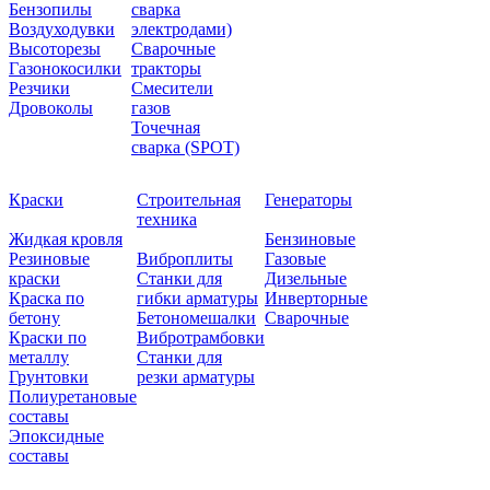
Бензопилы
сварка
Воздуходувки
электродами)
Высоторезы
Сварочные
Газонокосилки
тракторы
Резчики
Смесители
Дровоколы
газов
Точечная
сварка (SPOT)
Краски
Строительная
Генераторы
техника
Жидкая кровля
Бензиновые
Резиновые
Виброплиты
Газовые
краски
Станки для
Дизельные
Краска по
гибки арматуры
Инверторные
бетону
Бетономешалки
Сварочные
Краски по
Вибротрамбовки
металлу
Станки для
Грунтовки
резки арматуры
Полиуретановые
составы
Эпоксидные
составы