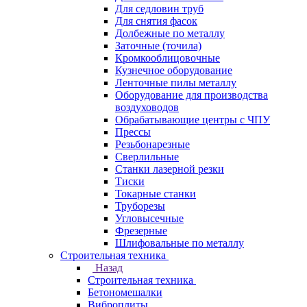
Для седловин труб
Для снятия фасок
Долбежные по металлу
Заточные (точила)
Кромкооблицовочные
Кузнечное оборудование
Ленточные пилы металлу
Оборудование для производства
воздуховодов
Обрабатывающие центры с ЧПУ
Прессы
Резьбонарезные
Сверлильные
Станки лазерной резки
Тиски
Токарные станки
Труборезы
Угловысечные
Фрезерные
Шлифовальные по металлу
Строительная техника
Назад
Строительная техника
Бетономешалки
Виброплиты