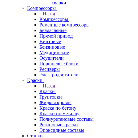
сварки
Компрессоры
Назад
Компрессоры
Ременные компрессоры
Безмасляные
Прямой привод
Винтовые
Бензиновые
Медицинские
Осушители
Поршневые блоки
Ресиверы
Электродвигатели
Краски
Назад
Краски
Грунтовки
Жидкая кровля
Краска по бетону
Краски по металлу
Полиуретановые составы
Резиновые краски
Эпоксидные составы
Станки