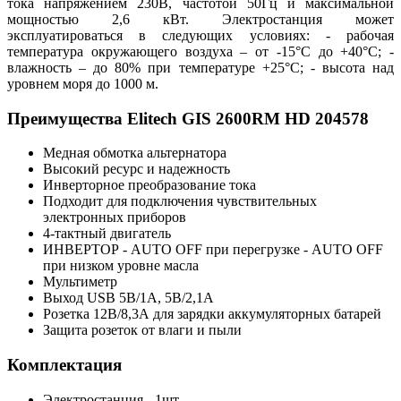
тока напряжением 230В, частотой 50Гц и максимальной
мощностью 2,6 кВт. Электростанция может
эксплуатироваться в следующих условиях: - рабочая
температура окружающего воздуха – от -15°С до +40°С; -
влажность – до 80% при температуре +25°С; - высота над
уровнем моря до 1000 м.
Преимущества Elitech GIS 2600RМ HD 204578
Медная обмотка альтернатора
Высокий ресурс и надежность
Инверторное преобразование тока
Подходит для подключения чувствительных
электронных приборов
4-тактный двигатель
ИНВЕРТОР - AUTO OFF при перегрузке - AUTO OFF
при низком уровне масла
Мультиметр
Выход USB 5В/1А, 5В/2,1А
Розетка 12В/8,3А для зарядки аккумуляторных батарей
Защита розеток от влаги и пыли
Комплектация
Электростанция - 1шт.