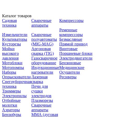
Каталог товаров
Садовая
Сварочные
Компрессоры
техника
аппараты
Ременные
Измельчители
Сварочные
компрессоры
Культиваторы
полуавтоматы
Безмасляные
Кусторезы
(MIG-MAG)
Прямой привод
Мойки
Аргоновая
Винтовые
высокого
сварка (TIG)
Поршневые блоки
давления
Газосварочное
Электродвигатели
Мотоблоки
оборудование
Бензиновые
Мотопомпы
Индукционные
Медицинские
Наборы
нагреватели
Осушители
Опрыскиватели
Лазерная
Ресиверы
Снегоуборочная
сварка
техника
Печи для
Триммеры
сушки
Электропилы
электродов
Отбойные
Плазморезы
молотки
Сварочные
Аэраторы
аппараты
Бензобуры
ММА (дуговая