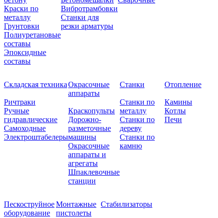
Краски по
Вибротрамбовки
металлу
Станки для
Грунтовки
резки арматуры
Полиуретановые
составы
Эпоксидные
составы
Складская техника
Окрасочные
Станки
Отопление
аппараты
Ричтраки
Станки по
Камины
Ручные
Краскопульты
металлу
Котлы
гидравлические
Дорожно-
Станки по
Печи
Самоходные
разметочные
дереву
Электроштабелеры
машины
Станки по
Окрасочные
камню
аппараты и
агрегаты
Шпаклевочные
станции
Пескоструйное
Монтажные
Стабилизаторы
оборудование
пистолеты