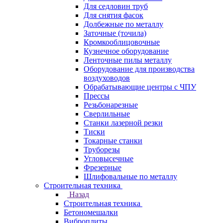
Для седловин труб
Для снятия фасок
Долбежные по металлу
Заточные (точила)
Кромкооблицовочные
Кузнечное оборудование
Ленточные пилы металлу
Оборудование для производства
воздуховодов
Обрабатывающие центры с ЧПУ
Прессы
Резьбонарезные
Сверлильные
Станки лазерной резки
Тиски
Токарные станки
Труборезы
Угловысечные
Фрезерные
Шлифовальные по металлу
Строительная техника
Назад
Строительная техника
Бетономешалки
Виброплиты