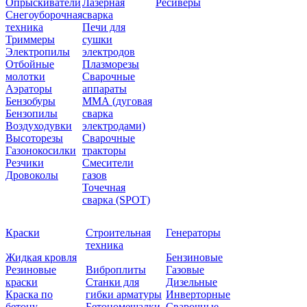
Опрыскиватели
Лазерная
Ресиверы
Снегоуборочная
сварка
техника
Печи для
Триммеры
сушки
Электропилы
электродов
Отбойные
Плазморезы
молотки
Сварочные
Аэраторы
аппараты
Бензобуры
ММА (дуговая
Бензопилы
сварка
Воздуходувки
электродами)
Высоторезы
Сварочные
Газонокосилки
тракторы
Резчики
Смесители
Дровоколы
газов
Точечная
сварка (SPOT)
Краски
Строительная
Генераторы
техника
Жидкая кровля
Бензиновые
Резиновые
Виброплиты
Газовые
краски
Станки для
Дизельные
Краска по
гибки арматуры
Инверторные
бетону
Бетономешалки
Сварочные