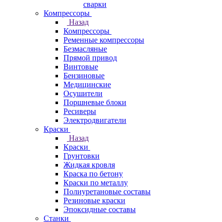
сварки
Компрессоры
Назад
Компрессоры
Ременные компрессоры
Безмасляные
Прямой привод
Винтовые
Бензиновые
Медицинские
Осушители
Поршневые блоки
Ресиверы
Электродвигатели
Краски
Назад
Краски
Грунтовки
Жидкая кровля
Краска по бетону
Краски по металлу
Полиуретановые составы
Резиновые краски
Эпоксидные составы
Станки