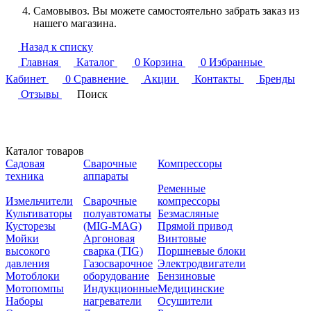
Самовывоз. Вы можете самостоятельно забрать заказ из
нашего магазина.
Назад к списку
Главная
Каталог
0
Корзина
0
Избранные
Кабинет
0
Сравнение
Акции
Контакты
Бренды
Отзывы
Поиск
Каталог товаров
Садовая
Сварочные
Компрессоры
техника
аппараты
Ременные
Измельчители
Сварочные
компрессоры
Культиваторы
полуавтоматы
Безмасляные
Кусторезы
(MIG-MAG)
Прямой привод
Мойки
Аргоновая
Винтовые
высокого
сварка (TIG)
Поршневые блоки
давления
Газосварочное
Электродвигатели
Мотоблоки
оборудование
Бензиновые
Мотопомпы
Индукционные
Медицинские
Наборы
нагреватели
Осушители