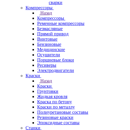
сварки
Компрессоры
Назад
Компрессоры
Ременные компрессоры
Безмасляные
Прямой привод
Винтовые
Бензиновые
Медицинские
Осушители
Поршневые блоки
Ресиверы
Электродвигатели
Краски
Назад
Краски
Грунтовки
Жидкая кровля
Краска по бетону
Краски по металлу
Полиуретановые составы
Резиновые краски
Эпоксидные составы
Станки