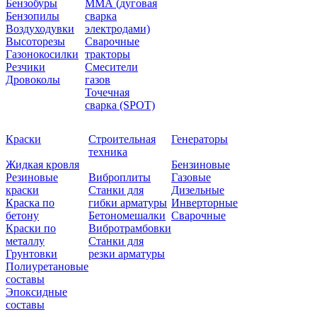
Бензобуры
ММА (дуговая
Бензопилы
сварка
Воздуходувки
электродами)
Высоторезы
Сварочные
Газонокосилки
тракторы
Резчики
Смесители
Дровоколы
газов
Точечная
сварка (SPOT)
Краски
Строительная
Генераторы
техника
Жидкая кровля
Бензиновые
Резиновые
Виброплиты
Газовые
краски
Станки для
Дизельные
Краска по
гибки арматуры
Инверторные
бетону
Бетономешалки
Сварочные
Краски по
Вибротрамбовки
металлу
Станки для
Грунтовки
резки арматуры
Полиуретановые
составы
Эпоксидные
составы