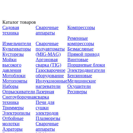
Каталог товаров
Садовая
Сварочные
Компрессоры
техника
аппараты
Ременные
Измельчители
Сварочные
компрессоры
Культиваторы
полуавтоматы
Безмасляные
Кусторезы
(MIG-MAG)
Прямой привод
Мойки
Аргоновая
Винтовые
высокого
сварка (TIG)
Поршневые блоки
давления
Газосварочное
Электродвигатели
Мотоблоки
оборудование
Бензиновые
Мотопомпы
Индукционные
Медицинские
Наборы
нагреватели
Осушители
Опрыскиватели
Лазерная
Ресиверы
Снегоуборочная
сварка
техника
Печи для
Триммеры
сушки
Электропилы
электродов
Отбойные
Плазморезы
молотки
Сварочные
Аэраторы
аппараты