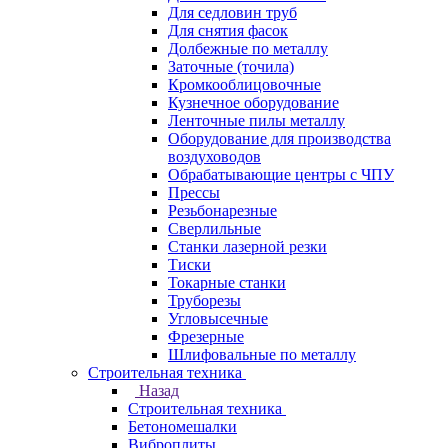
Для седловин труб
Для снятия фасок
Долбежные по металлу
Заточные (точила)
Кромкооблицовочные
Кузнечное оборудование
Ленточные пилы металлу
Оборудование для производства
воздуховодов
Обрабатывающие центры с ЧПУ
Прессы
Резьбонарезные
Сверлильные
Станки лазерной резки
Тиски
Токарные станки
Труборезы
Угловысечные
Фрезерные
Шлифовальные по металлу
Строительная техника
Назад
Строительная техника
Бетономешалки
Виброплиты