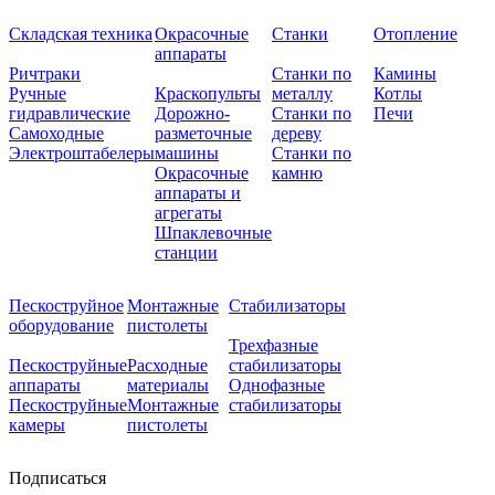
Складская техника
Окрасочные
Станки
Отопление
аппараты
Ричтраки
Станки по
Камины
Ручные
Краскопульты
металлу
Котлы
гидравлические
Дорожно-
Станки по
Печи
Самоходные
разметочные
дереву
Электроштабелеры
машины
Станки по
Окрасочные
камню
аппараты и
агрегаты
Шпаклевочные
станции
Пескоструйное
Монтажные
Стабилизаторы
оборудование
пистолеты
Трехфазные
Пескоструйные
Расходные
стабилизаторы
аппараты
материалы
Однофазные
Пескоструйные
Монтажные
стабилизаторы
камеры
пистолеты
Подписаться