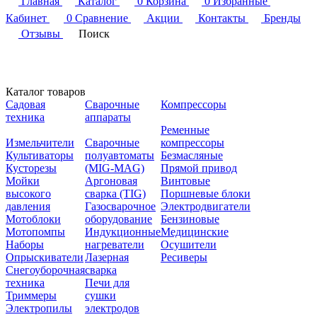
Главная
Каталог
0
Корзина
0
Избранные
Кабинет
0
Сравнение
Акции
Контакты
Бренды
Отзывы
Поиск
Каталог товаров
Садовая
Сварочные
Компрессоры
техника
аппараты
Ременные
Измельчители
Сварочные
компрессоры
Культиваторы
полуавтоматы
Безмасляные
Кусторезы
(MIG-MAG)
Прямой привод
Мойки
Аргоновая
Винтовые
высокого
сварка (TIG)
Поршневые блоки
давления
Газосварочное
Электродвигатели
Мотоблоки
оборудование
Бензиновые
Мотопомпы
Индукционные
Медицинские
Наборы
нагреватели
Осушители
Опрыскиватели
Лазерная
Ресиверы
Снегоуборочная
сварка
техника
Печи для
Триммеры
сушки
Электропилы
электродов