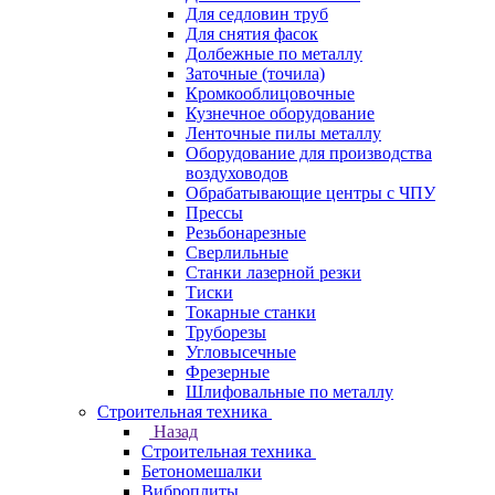
Для седловин труб
Для снятия фасок
Долбежные по металлу
Заточные (точила)
Кромкооблицовочные
Кузнечное оборудование
Ленточные пилы металлу
Оборудование для производства
воздуховодов
Обрабатывающие центры с ЧПУ
Прессы
Резьбонарезные
Сверлильные
Станки лазерной резки
Тиски
Токарные станки
Труборезы
Угловысечные
Фрезерные
Шлифовальные по металлу
Строительная техника
Назад
Строительная техника
Бетономешалки
Виброплиты