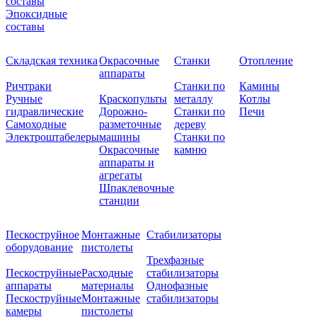
составы
Эпоксидные
составы
Складская техника
Окрасочные
Станки
Отопление
аппараты
Ричтраки
Станки по
Камины
Ручные
Краскопульты
металлу
Котлы
гидравлические
Дорожно-
Станки по
Печи
Самоходные
разметочные
дереву
Электроштабелеры
машины
Станки по
Окрасочные
камню
аппараты и
агрегаты
Шпаклевочные
станции
Пескоструйное
Монтажные
Стабилизаторы
оборудование
пистолеты
Трехфазные
Пескоструйные
Расходные
стабилизаторы
аппараты
материалы
Однофазные
Пескоструйные
Монтажные
стабилизаторы
камеры
пистолеты