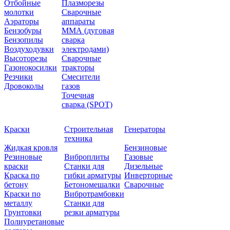
Отбойные
Плазморезы
молотки
Сварочные
Аэраторы
аппараты
Бензобуры
ММА (дуговая
Бензопилы
сварка
Воздуходувки
электродами)
Высоторезы
Сварочные
Газонокосилки
тракторы
Резчики
Смесители
Дровоколы
газов
Точечная
сварка (SPOT)
Краски
Строительная
Генераторы
техника
Жидкая кровля
Бензиновые
Резиновые
Виброплиты
Газовые
краски
Станки для
Дизельные
Краска по
гибки арматуры
Инверторные
бетону
Бетономешалки
Сварочные
Краски по
Вибротрамбовки
металлу
Станки для
Грунтовки
резки арматуры
Полиуретановые