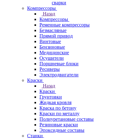
сварки
Компрессоры
Назад
Компрессоры
Ременные компрессоры
Безмасляные
Прямой привод
Винтовые
Бензиновые
Медицинские
Осушители
Поршневые блоки
Ресиверы
Электродвигатели
Краски
Назад
Краски
Грунтовки
Жидкая кровля
Краска по бетону
Краски по металлу
Полиуретановые составы
Резиновые краски
Эпоксидные составы
Станки