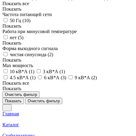
Показать все
Показать
Частота питающей сети
50 Гц (
10
)
Показать
Работа при минусовой температуре
нет (
5
)
Показать
Форма выходного сигнала
чистая синусоида (
2
)
Показать
Max мощность
10 кВ*А (
1
)
3 кВ*А (
1
)
4.5 кВ*А (
1
)
6 кВ*А (
3
)
9 кВ*А (
2
)
Показать все
Показать
Очистить фильтр
Показать
Очистить фильтр
Главная
Каталог
Стабилизаторы