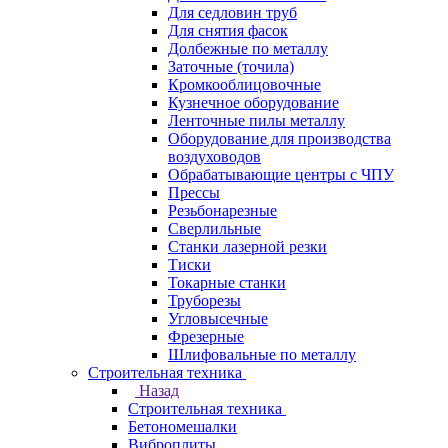
Для седловин труб
Для снятия фасок
Долбежные по металлу
Заточные (точила)
Кромкооблицовочные
Кузнечное оборудование
Ленточные пилы металлу
Оборудование для производства
воздуховодов
Обрабатывающие центры с ЧПУ
Прессы
Резьбонарезные
Сверлильные
Станки лазерной резки
Тиски
Токарные станки
Труборезы
Угловысечные
Фрезерные
Шлифовальные по металлу
Строительная техника
Назад
Строительная техника
Бетономешалки
Виброплиты