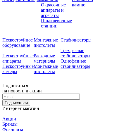
Окрасочные
камню
аппараты и
агрегаты
Шпаклевочные
станции
Пескоструйное
Монтажные
Стабилизаторы
оборудование
пистолеты
Трехфазные
Пескоструйные
Расходные
стабилизаторы
аппараты
материалы
Однофазные
Пескоструйные
Монтажные
стабилизаторы
камеры
пистолеты
Подписаться
на новости и акции
Подписаться
Интернет-магазин
Акции
Бренды
Франшиза