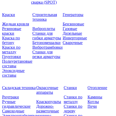
сварка (SPOT)
Краски
Строительная
Генераторы
техника
Жидкая кровля
Бензиновые
Резиновые
Виброплиты
Газовые
краски
Станки для
Дизельные
Краска по
гибки арматуры
Инверторные
бетону
Бетономешалки
Сварочные
Краски по
Вибротрамбовки
металлу
Станки для
Грунтовки
резки арматуры
Полиуретановые
составы
Эпоксидные
составы
Складская техника
Окрасочные
Станки
Отопление
аппараты
Ричтраки
Станки по
Камины
Ручные
Краскопульты
металлу
Котлы
гидравлические
Дорожно-
Станки по
Печи
Самоходные
разметочные
дереву
Электроштабелеры
машины
Станки по