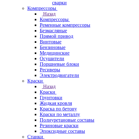
сварки
Компрессоры
Назад
Компрессоры
Ременные компрессоры
Безмасляные
Прямой привод
Винтовые
Бензиновые
Медицинские
Осушители
Поршневые блоки
Ресиверы
Электродвигатели
Краски
Назад
Краски
Грунтовки
Жидкая кровля
Краска по бетону
Краски по металлу
Полиуретановые составы
Резиновые краски
Эпоксидные составы
Станки