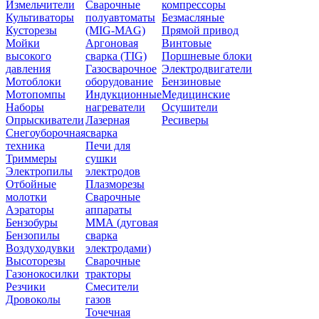
Измельчители
Сварочные
компрессоры
Культиваторы
полуавтоматы
Безмасляные
Кусторезы
(MIG-MAG)
Прямой привод
Мойки
Аргоновая
Винтовые
высокого
сварка (TIG)
Поршневые блоки
давления
Газосварочное
Электродвигатели
Мотоблоки
оборудование
Бензиновые
Мотопомпы
Индукционные
Медицинские
Наборы
нагреватели
Осушители
Опрыскиватели
Лазерная
Ресиверы
Снегоуборочная
сварка
техника
Печи для
Триммеры
сушки
Электропилы
электродов
Отбойные
Плазморезы
молотки
Сварочные
Аэраторы
аппараты
Бензобуры
ММА (дуговая
Бензопилы
сварка
Воздуходувки
электродами)
Высоторезы
Сварочные
Газонокосилки
тракторы
Резчики
Смесители
Дровоколы
газов
Точечная