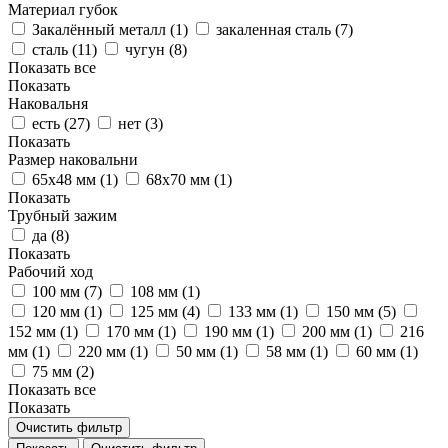
Материал губок
Закалённый металл (
1
)
закаленная сталь (
7
)
сталь (
11
)
чугун (
8
)
Показать все
Показать
Наковальня
есть (
27
)
нет (
3
)
Показать
Размер наковальни
65х48 мм (
1
)
68х70 мм (
1
)
Показать
Трубный зажим
да (
8
)
Показать
Рабочий ход
100 мм (
7
)
108 мм (
1
)
120 мм (
1
)
125 мм (
4
)
133 мм (
1
)
150 мм (
5
)
152 мм (
1
)
170 мм (
1
)
190 мм (
1
)
200 мм (
1
)
216
мм (
1
)
220 мм (
1
)
50 мм (
1
)
58 мм (
1
)
60 мм (
1
)
75 мм (
2
)
Показать все
Показать
Очистить фильтр