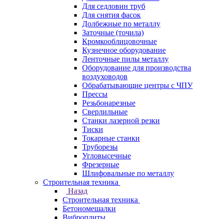
Для седловин труб
Для снятия фасок
Долбежные по металлу
Заточные (точила)
Кромкооблицовочные
Кузнечное оборудование
Ленточные пилы металлу
Оборудование для производства
воздуховодов
Обрабатывающие центры с ЧПУ
Прессы
Резьбонарезные
Сверлильные
Станки лазерной резки
Тиски
Токарные станки
Труборезы
Угловысечные
Фрезерные
Шлифовальные по металлу
Строительная техника
Назад
Строительная техника
Бетономешалки
Виброплиты