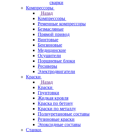
сварки
Компрессоры
Назад
Компрессоры
Ременные компрессоры
Безмасляные
Прямой привод
Винтовые
Бензиновые
Медицинские
Осушители
Поршневые блоки
Ресиверы
Электродвигатели
Краски
Назад
Краски
Грунтовки
Жидкая кровля
Краска по бетону
Краски по металлу
Полиуретановые составы
Резиновые краски
Эпоксидные составы
Станки