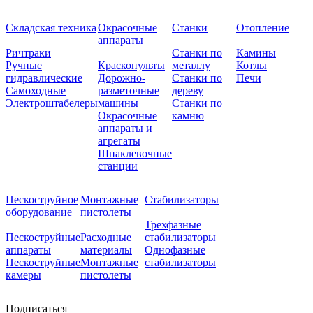
Складская техника
Окрасочные
Станки
Отопление
аппараты
Ричтраки
Станки по
Камины
Ручные
Краскопульты
металлу
Котлы
гидравлические
Дорожно-
Станки по
Печи
Самоходные
разметочные
дереву
Электроштабелеры
машины
Станки по
Окрасочные
камню
аппараты и
агрегаты
Шпаклевочные
станции
Пескоструйное
Монтажные
Стабилизаторы
оборудование
пистолеты
Трехфазные
Пескоструйные
Расходные
стабилизаторы
аппараты
материалы
Однофазные
Пескоструйные
Монтажные
стабилизаторы
камеры
пистолеты
Подписаться