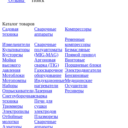
Отзывы
Поиск
Каталог товаров
Садовая
Сварочные
Компрессоры
техника
аппараты
Ременные
Измельчители
Сварочные
компрессоры
Культиваторы
полуавтоматы
Безмасляные
Кусторезы
(MIG-MAG)
Прямой привод
Мойки
Аргоновая
Винтовые
высокого
сварка (TIG)
Поршневые блоки
давления
Газосварочное
Электродвигатели
Мотоблоки
оборудование
Бензиновые
Мотопомпы
Индукционные
Медицинские
Наборы
нагреватели
Осушители
Опрыскиватели
Лазерная
Ресиверы
Снегоуборочная
сварка
техника
Печи для
Триммеры
сушки
Электропилы
электродов
Отбойные
Плазморезы
молотки
Сварочные
Аэраторы
аппараты