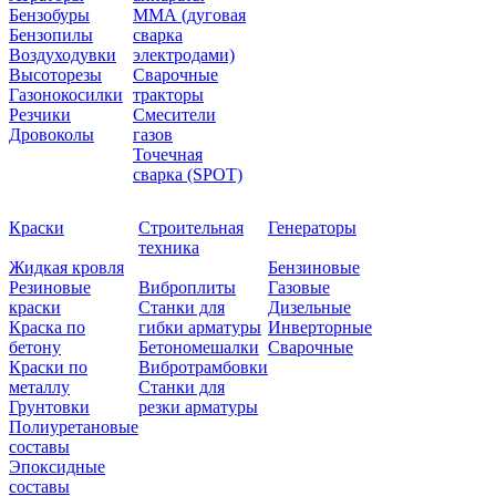
Бензобуры
ММА (дуговая
Бензопилы
сварка
Воздуходувки
электродами)
Высоторезы
Сварочные
Газонокосилки
тракторы
Резчики
Смесители
Дровоколы
газов
Точечная
сварка (SPOT)
Краски
Строительная
Генераторы
техника
Жидкая кровля
Бензиновые
Резиновые
Виброплиты
Газовые
краски
Станки для
Дизельные
Краска по
гибки арматуры
Инверторные
бетону
Бетономешалки
Сварочные
Краски по
Вибротрамбовки
металлу
Станки для
Грунтовки
резки арматуры
Полиуретановые
составы
Эпоксидные
составы