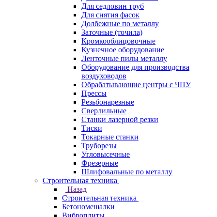
Для седловин труб
Для снятия фасок
Долбежные по металлу
Заточные (точила)
Кромкооблицовочные
Кузнечное оборудование
Ленточные пилы металлу
Оборудование для производства
воздуховодов
Обрабатывающие центры с ЧПУ
Прессы
Резьбонарезные
Сверлильные
Станки лазерной резки
Тиски
Токарные станки
Труборезы
Угловысечные
Фрезерные
Шлифовальные по металлу
Строительная техника
Назад
Строительная техника
Бетономешалки
Виброплиты