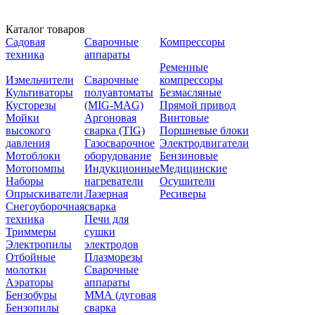
Каталог товаров
Садовая
Сварочные
Компрессоры
техника
аппараты
Ременные
Измельчители
Сварочные
компрессоры
Культиваторы
полуавтоматы
Безмасляные
Кусторезы
(MIG-MAG)
Прямой привод
Мойки
Аргоновая
Винтовые
высокого
сварка (TIG)
Поршневые блоки
давления
Газосварочное
Электродвигатели
Мотоблоки
оборудование
Бензиновые
Мотопомпы
Индукционные
Медицинские
Наборы
нагреватели
Осушители
Опрыскиватели
Лазерная
Ресиверы
Снегоуборочная
сварка
техника
Печи для
Триммеры
сушки
Электропилы
электродов
Отбойные
Плазморезы
молотки
Сварочные
Аэраторы
аппараты
Бензобуры
ММА (дуговая
Бензопилы
сварка