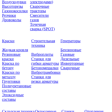
Воздуходувки
электродами)
Высоторезы
Сварочные
Газонокосилки
тракторы
Резчики
Смесители
Дровоколы
газов
Точечная
сварка (SPOT)
Краски
Строительная
Генераторы
техника
Жидкая кровля
Бензиновые
Резиновые
Виброплиты
Газовые
краски
Станки для
Дизельные
Краска по
гибки арматуры
Инверторные
бетону
Бетономешалки
Сварочные
Краски по
Вибротрамбовки
металлу
Станки для
Грунтовки
резки арматуры
Полиуретановые
составы
Эпоксидные
составы
Складская техника
Окрасочные
Станки
Отопление