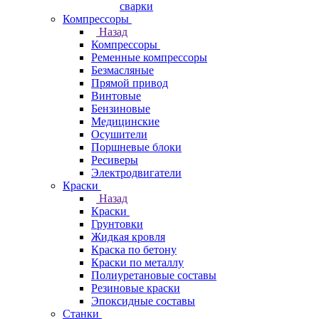
сварки
Компрессоры
Назад
Компрессоры
Ременные компрессоры
Безмасляные
Прямой привод
Винтовые
Бензиновые
Медицинские
Осушители
Поршневые блоки
Ресиверы
Электродвигатели
Краски
Назад
Краски
Грунтовки
Жидкая кровля
Краска по бетону
Краски по металлу
Полиуретановые составы
Резиновые краски
Эпоксидные составы
Станки