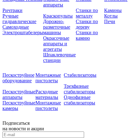
аппараты
Ричтраки
Станки по
Камины
Ручные
Краскопульты
металлу
Котлы
гидравлические
Дорожно-
Станки по
Печи
Самоходные
разметочные
дереву
Электроштабелеры
машины
Станки по
Окрасочные
камню
аппараты и
агрегаты
Шпаклевочные
станции
Пескоструйное
Монтажные
Стабилизаторы
оборудование
пистолеты
Трехфазные
Пескоструйные
Расходные
стабилизаторы
аппараты
материалы
Однофазные
Пескоструйные
Монтажные
стабилизаторы
камеры
пистолеты
Подписаться
на новости и акции