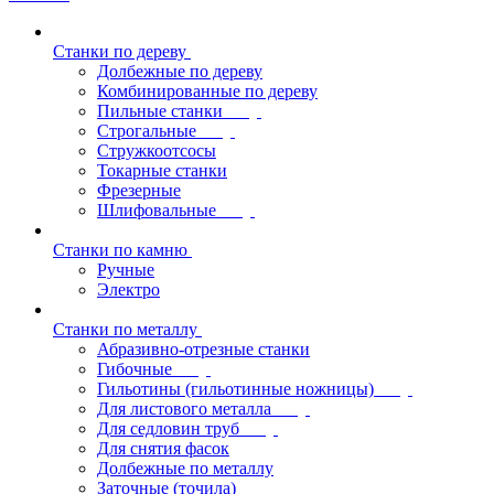
Станки по дереву
Долбежные по дереву
Комбинированные по дереву
Пильные станки
Строгальные
Стружкоотсосы
Токарные станки
Фрезерные
Шлифовальные
Станки по камню
Ручные
Электро
Станки по металлу
Абразивно-отрезные станки
Гибочные
Гильотины (гильотинные ножницы)
Для листового металла
Для седловин труб
Для снятия фасок
Долбежные по металлу
Заточные (точила)