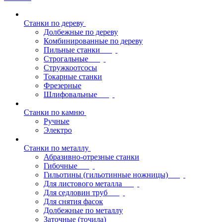
Станки по дереву
Долбежные по дереву
Комбинированные по дереву
Пильные станки
Строгальные
Стружкоотсосы
Токарные станки
Фрезерные
Шлифовальные
Станки по камню
Ручные
Электро
Станки по металлу
Абразивно-отрезные станки
Гибочные
Гильотины (гильотинные ножницы)
Для листового металла
Для седловин труб
Для снятия фасок
Долбежные по металлу
Заточные (точила)