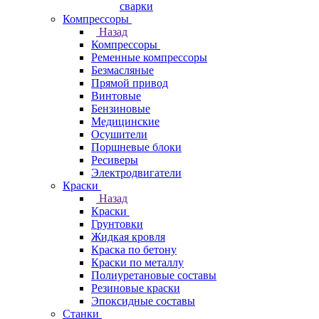
сварки
Компрессоры
Назад
Компрессоры
Ременные компрессоры
Безмасляные
Прямой привод
Винтовые
Бензиновые
Медицинские
Осушители
Поршневые блоки
Ресиверы
Электродвигатели
Краски
Назад
Краски
Грунтовки
Жидкая кровля
Краска по бетону
Краски по металлу
Полиуретановые составы
Резиновые краски
Эпоксидные составы
Станки