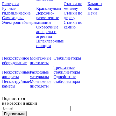
Ричтраки
Станки по
Камины
Ручные
Краскопульты
металлу
Котлы
гидравлические
Дорожно-
Станки по
Печи
Самоходные
разметочные
дереву
Электроштабелеры
машины
Станки по
Окрасочные
камню
аппараты и
агрегаты
Шпаклевочные
станции
Пескоструйное
Монтажные
Стабилизаторы
оборудование
пистолеты
Трехфазные
Пескоструйные
Расходные
стабилизаторы
аппараты
материалы
Однофазные
Пескоструйные
Монтажные
стабилизаторы
камеры
пистолеты
Подписаться
на новости и акции
Подписаться