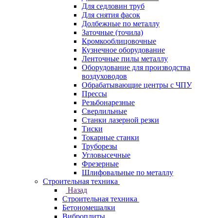
Для седловин труб
Для снятия фасок
Долбежные по металлу
Заточные (точила)
Кромкооблицовочные
Кузнечное оборудование
Ленточные пилы металлу
Оборудование для производства
воздуховодов
Обрабатывающие центры с ЧПУ
Прессы
Резьбонарезные
Сверлильные
Станки лазерной резки
Тиски
Токарные станки
Труборезы
Угловысечные
Фрезерные
Шлифовальные по металлу
Строительная техника
Назад
Строительная техника
Бетономешалки
Виброплиты