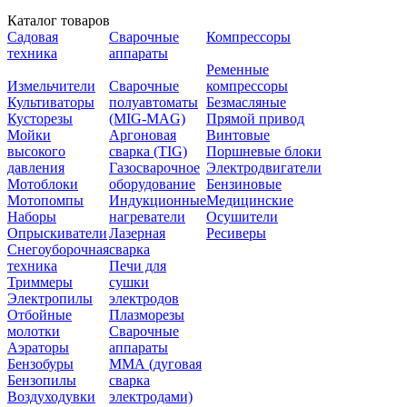
Каталог товаров
Садовая
Сварочные
Компрессоры
техника
аппараты
Ременные
Измельчители
Сварочные
компрессоры
Культиваторы
полуавтоматы
Безмасляные
Кусторезы
(MIG-MAG)
Прямой привод
Мойки
Аргоновая
Винтовые
высокого
сварка (TIG)
Поршневые блоки
давления
Газосварочное
Электродвигатели
Мотоблоки
оборудование
Бензиновые
Мотопомпы
Индукционные
Медицинские
Наборы
нагреватели
Осушители
Опрыскиватели
Лазерная
Ресиверы
Снегоуборочная
сварка
техника
Печи для
Триммеры
сушки
Электропилы
электродов
Отбойные
Плазморезы
молотки
Сварочные
Аэраторы
аппараты
Бензобуры
ММА (дуговая
Бензопилы
сварка
Воздуходувки
электродами)