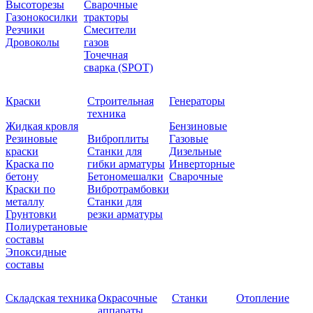
Высоторезы
Сварочные
Газонокосилки
тракторы
Резчики
Смесители
Дровоколы
газов
Точечная
сварка (SPOT)
Краски
Строительная
Генераторы
техника
Жидкая кровля
Бензиновые
Резиновые
Виброплиты
Газовые
краски
Станки для
Дизельные
Краска по
гибки арматуры
Инверторные
бетону
Бетономешалки
Сварочные
Краски по
Вибротрамбовки
металлу
Станки для
Грунтовки
резки арматуры
Полиуретановые
составы
Эпоксидные
составы
Складская техника
Окрасочные
Станки
Отопление
аппараты