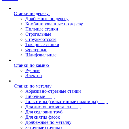
Станки по дереву
Долбежные по дереву
Комбинированные по дереву
Пильные станки
Строгальные
Стружкоотсосы
Токарные станки
Фрезерные
Шлифовальные
Станки по камню
Ручные
Электро
Станки по металлу
Абразивно-отрезные станки
Гибочные
Гильотины (гильотинные ножницы)
Для листового металла
Для седловин труб
Для снятия фасок
Долбежные по металлу
Заточные (точила)