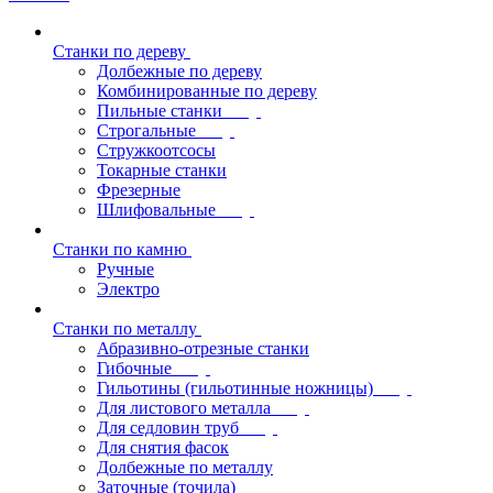
Станки по дереву
Долбежные по дереву
Комбинированные по дереву
Пильные станки
Строгальные
Стружкоотсосы
Токарные станки
Фрезерные
Шлифовальные
Станки по камню
Ручные
Электро
Станки по металлу
Абразивно-отрезные станки
Гибочные
Гильотины (гильотинные ножницы)
Для листового металла
Для седловин труб
Для снятия фасок
Долбежные по металлу
Заточные (точила)