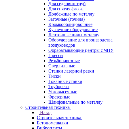
Для седловин труб
Для снятия фасок
Долбежные по металлу
Заточные (точила)
Кромкооблицовочные
Кузнечное оборудование
Ленточные пилы металлу
Оборудование для производства
воздуховодов
Обрабатывающие центры с ЧПУ
Прессы
Резьбонарезные
Сверлильные
Станки лазерной резки
Тиски
Токарные станки
Труборезы
Угловысечные
Фрезерные
Шлифовальные по металлу
Строительная техника
Назад
Строительная техника
Бетономешалки
Виброплиты