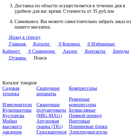
Доставка по области осуществляется в течении дня в
удобное для вас время. Стоимость от 35 руб./км
Самовывоз. Вы можете самостоятельно забрать заказ из
нашего магазина.
Назад к списку
Главная
Каталог
0
Корзина
0
Избранные
Кабинет
0
Сравнение
Акции
Контакты
Бренды
Отзывы
Поиск
Каталог товаров
Садовая
Сварочные
Компрессоры
техника
аппараты
Ременные
Измельчители
Сварочные
компрессоры
Культиваторы
полуавтоматы
Безмасляные
Кусторезы
(MIG-MAG)
Прямой привод
Мойки
Аргоновая
Винтовые
высокого
сварка (TIG)
Поршневые блоки
давления
Газосварочное
Электродвигатели