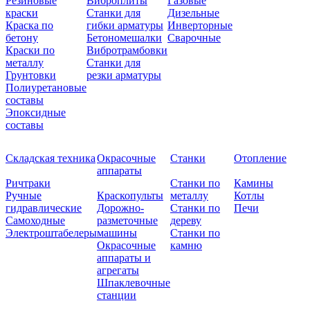
Резиновые
Виброплиты
Газовые
краски
Станки для
Дизельные
Краска по
гибки арматуры
Инверторные
бетону
Бетономешалки
Сварочные
Краски по
Вибротрамбовки
металлу
Станки для
Грунтовки
резки арматуры
Полиуретановые
составы
Эпоксидные
составы
Складская техника
Окрасочные
Станки
Отопление
аппараты
Ричтраки
Станки по
Камины
Ручные
Краскопульты
металлу
Котлы
гидравлические
Дорожно-
Станки по
Печи
Самоходные
разметочные
дереву
Электроштабелеры
машины
Станки по
Окрасочные
камню
аппараты и
агрегаты
Шпаклевочные
станции