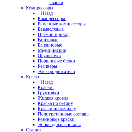
сварки
Компрессоры
Назад
Компрессоры
Ременные компрессоры
Безмасляные
Прямой привод
Винтовые
Бензиновые
Медицинские
Осушители
Поршневые блоки
Ресиверы
Электродвигатели
Краски
Назад
Краски
Грунтовки
Жидкая кровля
Краска по бетону
Краски по металлу
Полиуретановые составы
Резиновые краски
Эпоксидные составы
Станки