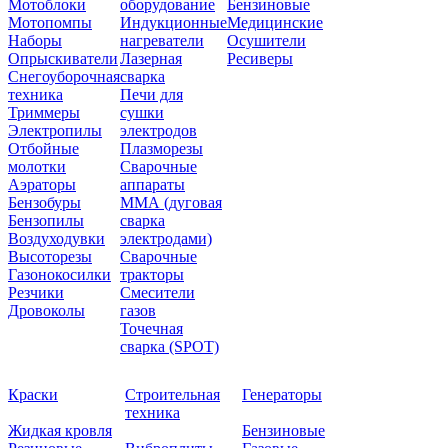
Мотоблоки
оборудование
Бензиновые
Мотопомпы
Индукционные
Медицинские
Наборы
нагреватели
Осушители
Опрыскиватели
Лазерная
Ресиверы
Снегоуборочная
сварка
техника
Печи для
Триммеры
сушки
Электропилы
электродов
Отбойные
Плазморезы
молотки
Сварочные
Аэраторы
аппараты
Бензобуры
ММА (дуговая
Бензопилы
сварка
Воздуходувки
электродами)
Высоторезы
Сварочные
Газонокосилки
тракторы
Резчики
Смесители
Дровоколы
газов
Точечная
сварка (SPOT)
Краски
Строительная
Генераторы
техника
Жидкая кровля
Бензиновые