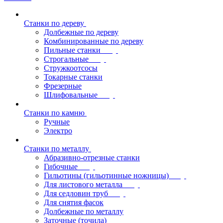
Станки по дереву
Долбежные по дереву
Комбинированные по дереву
Пильные станки
Строгальные
Стружкоотсосы
Токарные станки
Фрезерные
Шлифовальные
Станки по камню
Ручные
Электро
Станки по металлу
Абразивно-отрезные станки
Гибочные
Гильотины (гильотинные ножницы)
Для листового металла
Для седловин труб
Для снятия фасок
Долбежные по металлу
Заточные (точила)