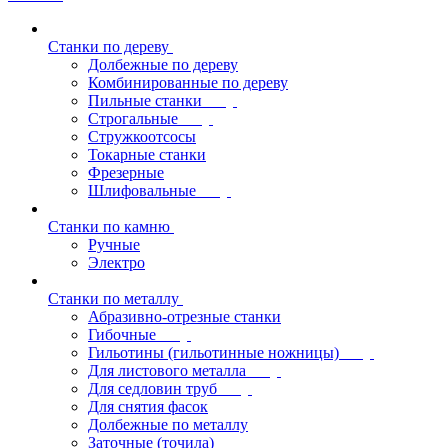
Станки по дереву
Долбежные по дереву
Комбинированные по дереву
Пильные станки
Строгальные
Стружкоотсосы
Токарные станки
Фрезерные
Шлифовальные
Станки по камню
Ручные
Электро
Станки по металлу
Абразивно-отрезные станки
Гибочные
Гильотины (гильотинные ножницы)
Для листового металла
Для седловин труб
Для снятия фасок
Долбежные по металлу
Заточные (точила)