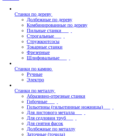
Станки по дереву
Долбежные по дереву
Комбинированные по дереву
Пильные станки
Строгальные
Стружкоотсосы
Токарные станки
Фрезерные
Шлифовальные
Станки по камню
Ручные
Электро
Станки по металлу
Абразивно-отрезные станки
Гибочные
Гильотины (гильотинные ножницы)
Для листового металла
Для седловин труб
Для снятия фасок
Долбежные по металлу
Заточные (точила)